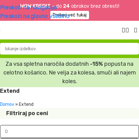
WOW KREDIT –
do
24
obrokov brez obresti!
Preskoči na navigacijo
Preberi več tukaj
Preskoči na glavno vsebino
Za vsa spletna naročila dodatnih
-15%
popusta na
celotno košarico. Ne velja za kolesa, smuči ali najem
koles.
Extend
Domov
»
Extend
Filtriraj po ceni