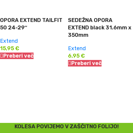
OPORA EXTEND TAILFIT
SEDEŽNA OPORA
50 24-29″
EXTEND black 31.6mm x
350mm
Extend
15,95
€
Extend
Preberi več
6,95
€
Preberi več
KOLESA POVIJEMO V ZAŠČITNO FOLIJO!