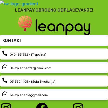
LEANPAY OBROČNO ODPLAČEVANJE!
KONTAKT
040 183 332 - (Trgovina)
Belizajec.center@gmail.com
03 839 11 05 - (Šola Smučanja)
belizajec.sola@gmail.com