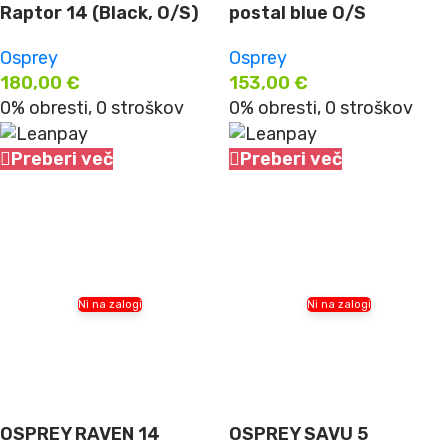
Raptor 14 (Black, O/S)
postal blue O/S
Osprey
Osprey
180,00
€
153,00
€
0% obresti, 0 stroškov
0% obresti, 0 stroškov
Preberi več
Preberi več
Ni na zalogi
Ni na zalogi
OSPREY RAVEN 14
OSPREY SAVU 5