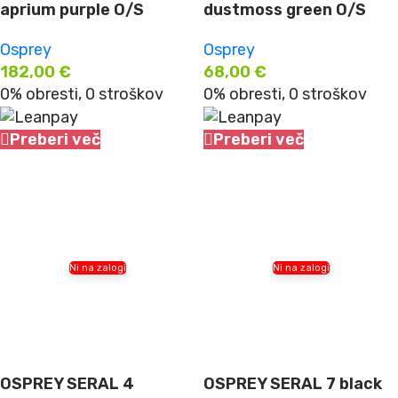
aprium purple O/S
dustmoss green O/S
Osprey
Osprey
182,00
€
68,00
€
0% obresti, 0 stroškov
0% obresti, 0 stroškov
Preberi več
Preberi več
Ni na zalogi
Ni na zalogi
OSPREY SERAL 4
OSPREY SERAL 7 black