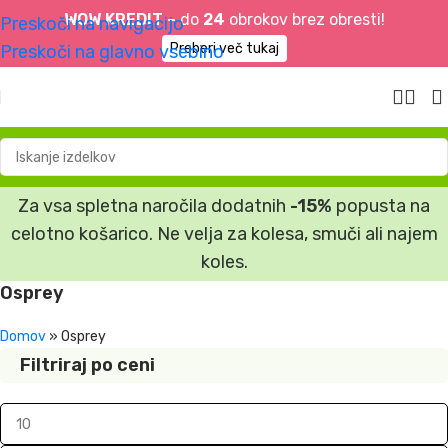
WOW KREDIT –
do
24
obrokov brez obresti!
Preskoči na navigacijo
Preberi več tukaj
Preskoči na glavno vsebino
Za vsa spletna naročila dodatnih
-15%
popusta na
celotno košarico. Ne velja za kolesa, smuči ali najem
koles.
Osprey
Domov
»
Osprey
Filtriraj po ceni