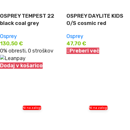
OSPREY TEMPEST 22
OSPREY DAYLITE KIDS
black coal grey
O/S cosmic red
Osprey
Osprey
130,50
€
47,70
€
0% obresti, 0 stroškov
Preberi več
Dodaj v košarico
Ni na zalogi
Ni na zalogi