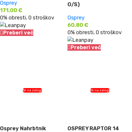
Osprey
O/S)
171,00
€
0% obresti, 0 stroškov
Osprey
60,80
€
0% obresti, 0 stroškov
Preberi več
Preberi več
Ni na zalogi
Ni na zalogi
Osprey Nahrbtnik
OSPREY RAPTOR 14