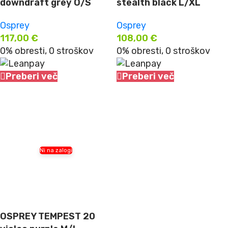
downdraft grey O/S
stealth black L/XL
Osprey
Osprey
117,00
€
108,00
€
0% obresti, 0 stroškov
0% obresti, 0 stroškov
Preberi več
Preberi več
Ni na zalogi
OSPREY TEMPEST 20