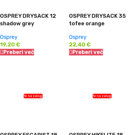
OSPREY DRYSACK 12
OSPREY DRYSACK 35
shadow grey
tofee orange
Osprey
Osprey
19,20
€
22,40
€
Preberi več
Preberi več
Ni na zalogi
Ni na zalogi