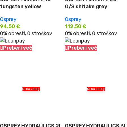
tungsten yellow
O/S shitake grey
Osprey
Osprey
94,50
€
112,50
€
0% obresti, 0 stroškov
0% obresti, 0 stroškov
Preberi več
Preberi več
Ni na zalogi
Ni na zalogi
OSPREY HYDRAULICS 2L
OSPREY HYDRAULICS 3L