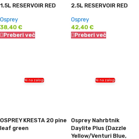
1.5L RESERVOIR RED
2.5L RESERVOIR RED
Osprey
Osprey
38,40
€
42,40
€
Preberi več
Preberi več
Ni na zalogi
Ni na zalogi
OSPREY KRESTA 20 pine
Osprey Nahrbtnik
leaf green
Daylite Plus (Dazzle
Yellow/Venturi Blue,