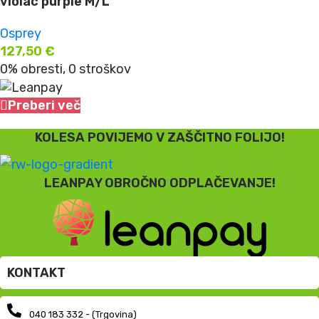
violac purple M/L
Osprey
127,50
€
0% obresti, 0 stroškov
Preberi več
KOLESA POVIJEMO V ZAŠČITNO FOLIJO!
LEANPAY OBROČNO ODPLAČEVANJE!
KONTAKT
040 183 332 - (Trgovina)