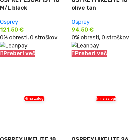
OSPREY ESCAPIST 18
OSPREY HIKELITE 18
M/L black
olive tan
Osprey
Osprey
121,50
€
94,50
€
0% obresti, 0 stroškov
0% obresti, 0 stroškov
Preberi več
Preberi več
Ni na zalogi
Ni na zalogi
OSPREY HIKELITE 18
OSPREY HIKELITE 26