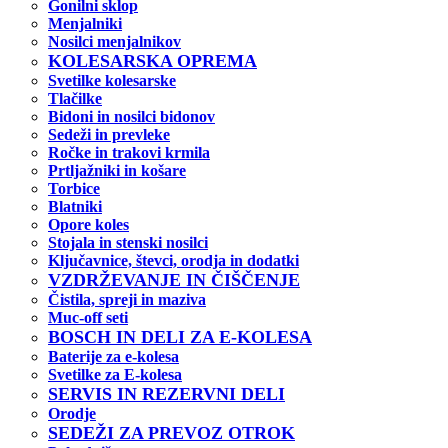
Gonilni sklop
Menjalniki
Nosilci menjalnikov
KOLESARSKA OPREMA
Svetilke kolesarske
Tlačilke
Bidoni in nosilci bidonov
Sedeži in prevleke
Ročke in trakovi krmila
Prtljažniki in košare
Torbice
Blatniki
Opore koles
Stojala in stenski nosilci
Ključavnice, števci, orodja in dodatki
VZDRŽEVANJE IN ČIŠČENJE
Čistila, spreji in maziva
Muc-off seti
BOSCH IN DELI ZA E-KOLESA
Baterije za e-kolesa
Svetilke za E-kolesa
SERVIS IN REZERVNI DELI
Orodje
SEDEŽI ZA PREVOZ OTROK