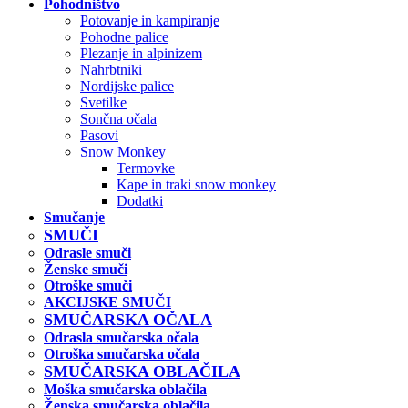
Pohodništvo
Potovanje in kampiranje
Pohodne palice
Plezanje in alpinizem
Nahrbtniki
Nordijske palice
Svetilke
Sončna očala
Pasovi
Snow Monkey
Termovke
Kape in traki snow monkey
Dodatki
Smučanje
SMUČI
Odrasle smuči
Ženske smuči
Otroške smuči
AKCIJSKE SMUČI
SMUČARSKA OČALA
Odrasla smučarska očala
Otroška smučarska očala
SMUČARSKA OBLAČILA
Moška smučarska oblačila
Ženska smučarska oblačila