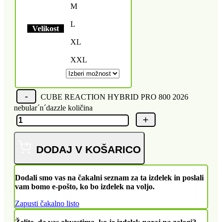
M
L
Velikost
XL
XXL
CUBE REACTION HYBRID PRO 800 2026
nebular´n´dazzle količina
DODAJ V KOŠARICO
Dodali smo vas na čakalni seznam za ta izdelek in poslali
vam bomo e-pošto, ko bo izdelek na voljo.
Zapusti čakalno listo