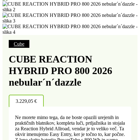
Cube
CUBE REACTION
HYBRID PRO 800 2026
nebular´n´dazzle
3.229,05
€
Ne morete mimo tega, da ne boste opazili urejenih in
praktičnih blatnikov, kompleta luči, prtljažnika in stojala
za Reaction Hybrid Allroad, vendar je to veliko več. Ta
okvir imenujemo Easy Entry, ker je točno to, kar počne.
Z lepo skrito baterijo PowerTube s 800 Wh in varno