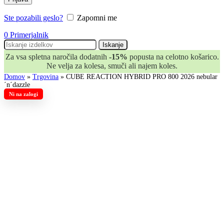
Ste pozabili geslo?
Zapomni me
0
Primerjalnik
Iskanje
Za vsa spletna naročila dodatnih
-15%
popusta na celotno košarico.
Ne velja za kolesa, smuči ali najem koles.
Domov
»
Trgovina
»
CUBE REACTION HYBRID PRO 800 2026 nebular
´n´dazzle
Ni na zalogi