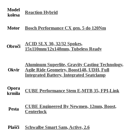
Model
Reaction Hybrid
kolesa
Motor
Bosch Performance CX gen. 5 do 120Nm
ACID SLX 30, 32/32 Spokes,
Obroči
15x110mm/12x148mm, Tubeless Ready
Aluminum Superlite, Gravity Casting Technology,
Okvir
Agile Ride Geometry, Boost148, UDH, Full
Integrated Battery, Integrated Seatclamp
Opora
CUBE Performance Stem E-MTB 35, FPI-Link
krmila
CUBE Engineered By Newmen, 12mm, Boost,
Pesta
Centerlock
Plašči
Schwalbe Smart Sam, Active, 2.6