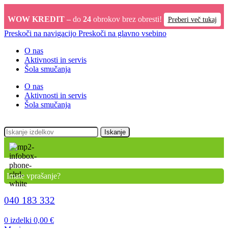
WOW KREDIT –
do
24
obrokov brez obresti!
Preberi več tukaj
Preskoči na navigacijo
Preskoči na glavno vsebino
O nas
Aktivnosti in servis
Šola smučanja
O nas
Aktivnosti in servis
Šola smučanja
Iskanje
Imate vprašanje?
040 183 332
0
izdelki
0,00
€