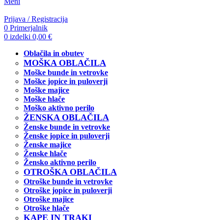
Meni
Prijava / Registracija
0
Primerjalnik
0
izdelki
0,00
€
Oblačila in obutev
MOŠKA OBLAČILA
Moške bunde in vetrovke
Moške jopice in puloverji
Moške majice
Moške hlače
Moško aktivno perilo
ŽENSKA OBLAČILA
Ženske bunde in vetrovke
Ženske jopice in puloverji
Ženske majice
Ženske hlače
Žensko aktivno perilo
OTROŠKA OBLAČILA
Otroške bunde in vetrovke
Otroške jopice in puloverji
Otroške majice
Otroške hlače
KAPE IN TRAKI