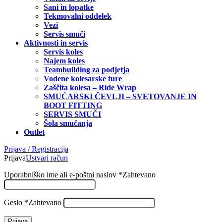
Sani in lopatke
Tekmovalni oddelek
Vezi
Servis smuči
Aktivnosti in servis
Servis koles
Najem koles
Teambuilding za podjetja
Vodene kolesarske ture
Zaščita kolesa – Ride Wrap
SMUČARSKI ČEVLJI – SVETOVANJE IN
BOOT FITTING
SERVIS SMUČI
Šola smučanja
Outlet
Prijava / Registracija
Prijava
Ustvari račun
Uporabniško ime ali e-poštni naslov
*
Zahtevano
Geslo
*
Zahtevano
Prijava