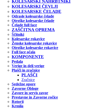
KOLESARSKI NAHRBTNIKI
KOLESARSKI ČEVLJI
KOLESARSKE ČELADE
Odrasle kolesarske čelade
Otroške kolesarske čelade
Čelade full face
ZAŠČITNA OPREMA
Ščitniki
Kolesarske rokavice
Ženske kolesarske rokavice
Otroške kolesarske rokavice
Full face očala
KOMPONENTE
Pedala
Verige in deli verige
Plašči in zračnice
PLAŠČI
Zračnice
Sedežne opore
Zavorne Obloge
Zavore in servis zavor
Prestavne in Zavorne ročice
Rotorji
Krmila