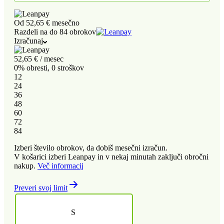
Od
52,65 €
mesečno
Razdeli na do 84 obrokov
Izračunaj
52,65
€
/ mesec
0% obresti, 0 stroškov
12
24
36
48
60
72
84
Izberi število obrokov, da dobiš mesečni izračun.
V košarici izberi Leanpay in v nekaj minutah zaključi obročni
nakup.
Več informacij
Preveri svoj limit
S