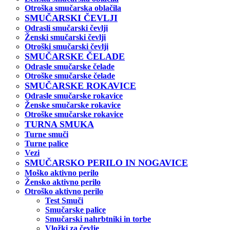
Otroška smučarska oblačila
SMUČARSKI ČEVLJI
Odrasli smučarski čevlji
Ženski smučarski čevlji
Otroški smučarski čevlji
SMUČARSKE ČELADE
Odrasle smučarske čelade
Otroške smučarske čelade
SMUČARSKE ROKAVICE
Odrasle smučarske rokavice
Ženske smučarske rokavice
Otroške smučarske rokavice
TURNA SMUKA
Turne smuči
Turne palice
Vezi
SMUČARSKO PERILO IN NOGAVICE
Moško aktivno perilo
Žensko aktivno perilo
Otroško aktivno perilo
Test Smuči
Smučarske palice
Smučarski nahrbtniki in torbe
Vložki za čevlje