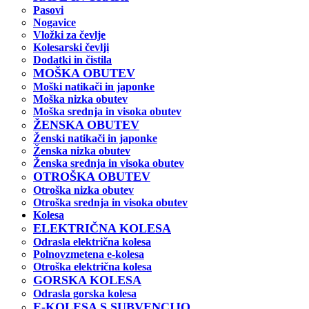
Pasovi
Nogavice
Vložki za čevlje
Kolesarski čevlji
Dodatki in čistila
MOŠKA OBUTEV
Moški natikači in japonke
Moška nizka obutev
Moška srednja in visoka obutev
ŽENSKA OBUTEV
Ženski natikači in japonke
Ženska nizka obutev
Ženska srednja in visoka obutev
OTROŠKA OBUTEV
Otroška nizka obutev
Otroška srednja in visoka obutev
Kolesa
ELEKTRIČNA KOLESA
Odrasla električna kolesa
Polnovzmetena e-kolesa
Otroška električna kolesa
GORSKA KOLESA
Odrasla gorska kolesa
E-KOLESA S SUBVENCIJO