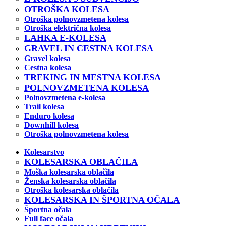
OTROŠKA KOLESA
Otroška polnovzmetena kolesa
Otroška električna kolesa
LAHKA E-KOLESA
GRAVEL IN CESTNA KOLESA
Gravel kolesa
Cestna kolesa
TREKING IN MESTNA KOLESA
POLNOVZMETENA KOLESA
Polnovzmetena e-kolesa
Trail kolesa
Enduro kolesa
Downhill kolesa
Otroška polnovzmetena kolesa
Kolesarstvo
KOLESARSKA OBLAČILA
Moška kolesarska oblačila
Ženska kolesarska oblačila
Otroška kolesarska oblačila
KOLESARSKA IN ŠPORTNA OČALA
Športna očala
Full face očala