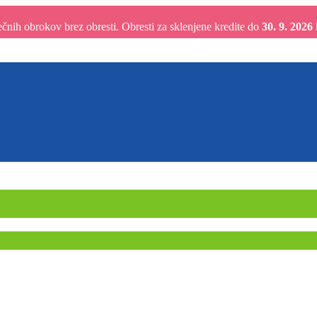
nih obrokov brez obresti. Obresti za sklenjene kredite do
30. 9. 2026