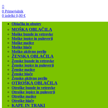
0
Primerjalnik
0
izdelki
0,00
€
Oblačila in obutev
MOŠKA OBLAČILA
Moške bunde in vetrovke
Moške jopice in puloverji
Moške majice
Moške hlače
Moško aktivno perilo
ŽENSKA OBLAČILA
Ženske bunde in vetrovke
Ženske jopice in puloverji
Ženske majice
Ženske hlače
Žensko aktivno perilo
OTROŠKA OBLAČILA
Otroške bunde in vetrovke
Otroške jopice in puloverji
Otroške majice
Otroške hlače
KAPE IN TRAKI