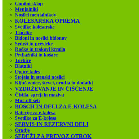
Gonilni sklop
Menjalniki
Nosilci menjalnikov
KOLESARSKA OPREMA
Svetilke kolesarske
Tlačilke
Bidoni in nosilci bidonov
Sedeži in prevleke
Ročke in trakovi krmila
Prtljažniki in košare
Torbice
Blatniki
Opore koles
Stojala in stenski nosilci
Ključavnice, števci, orodja in dodatki
VZDRŽEVANJE IN ČIŠČENJE
Čistila, spreji in maziva
Muc-off seti
BOSCH IN DELI ZA E-KOLESA
Baterije za e-kolesa
Svetilke za E-kolesa
SERVIS IN REZERVNI DELI
Orodje
SEDEŽI ZA PREVOZ OTROK