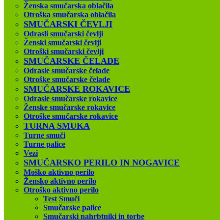
Ženska smučarska oblačila
Otroška smučarska oblačila
SMUČARSKI ČEVLJI
Odrasli smučarski čevlji
Ženski smučarski čevlji
Otroški smučarski čevlji
SMUČARSKE ČELADE
Odrasle smučarske čelade
Otroške smučarske čelade
SMUČARSKE ROKAVICE
Odrasle smučarske rokavice
Ženske smučarske rokavice
Otroške smučarske rokavice
TURNA SMUKA
Turne smuči
Turne palice
Vezi
SMUČARSKO PERILO IN NOGAVICE
Moško aktivno perilo
Žensko aktivno perilo
Otroško aktivno perilo
Test Smuči
Smučarske palice
Smučarski nahrbtniki in torbe