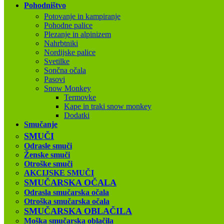
Pohodništvo
Potovanje in kampiranje
Pohodne palice
Plezanje in alpinizem
Nahrbtniki
Nordijske palice
Svetilke
Sončna očala
Pasovi
Snow Monkey
Termovke
Kape in traki snow monkey
Dodatki
Smučanje
SMUČI
Odrasle smuči
Ženske smuči
Otroške smuči
AKCIJSKE SMUČI
SMUČARSKA OČALA
Odrasla smučarska očala
Otroška smučarska očala
SMUČARSKA OBLAČILA
Moška smučarska oblačila