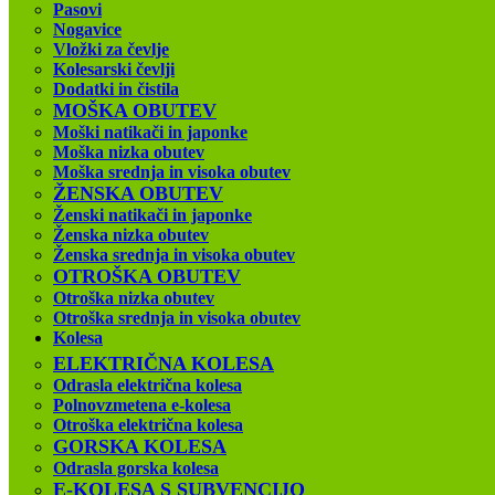
Pasovi
Nogavice
Vložki za čevlje
Kolesarski čevlji
Dodatki in čistila
MOŠKA OBUTEV
Moški natikači in japonke
Moška nizka obutev
Moška srednja in visoka obutev
ŽENSKA OBUTEV
Ženski natikači in japonke
Ženska nizka obutev
Ženska srednja in visoka obutev
OTROŠKA OBUTEV
Otroška nizka obutev
Otroška srednja in visoka obutev
Kolesa
ELEKTRIČNA KOLESA
Odrasla električna kolesa
Polnovzmetena e-kolesa
Otroška električna kolesa
GORSKA KOLESA
Odrasla gorska kolesa
E-KOLESA S SUBVENCIJO