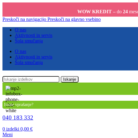
WOW KREDIT –
do
24
meseč
Preskoči na navigacijo
Preskoči na glavno vsebino
O nas
Aktivnosti in servis
Šola smučanja
O nas
Aktivnosti in servis
Šola smučanja
Iskanje
Imate vprašanje?
040 183 332
0
izdelki
0,00
€
Meni