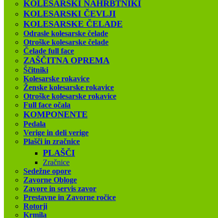
KOLESARSKI NAHRBTNIKI
KOLESARSKI ČEVLJI
KOLESARSKE ČELADE
Odrasle kolesarske čelade
Otroške kolesarske čelade
Čelade full face
ZAŠČITNA OPREMA
Ščitniki
Kolesarske rokavice
Ženske kolesarske rokavice
Otroške kolesarske rokavice
Full face očala
KOMPONENTE
Pedala
Verige in deli verige
Plašči in zračnice
PLAŠČI
Zračnice
Sedežne opore
Zavorne Obloge
Zavore in servis zavor
Prestavne in Zavorne ročice
Rotorji
Krmila