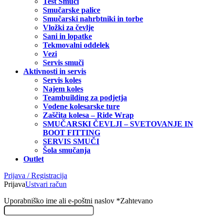
Test Smuči
Smučarske palice
Smučarski nahrbtniki in torbe
Vložki za čevlje
Sani in lopatke
Tekmovalni oddelek
Vezi
Servis smuči
Aktivnosti in servis
Servis koles
Najem koles
Teambuilding za podjetja
Vodene kolesarske ture
Zaščita kolesa – Ride Wrap
SMUČARSKI ČEVLJI – SVETOVANJE IN
BOOT FITTING
SERVIS SMUČI
Šola smučanja
Outlet
Prijava / Registracija
Prijava
Ustvari račun
Uporabniško ime ali e-poštni naslov
*
Zahtevano