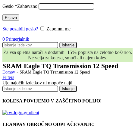
Geslo
*
Zahtevano
Prijava
Ste pozabili geslo?
Zapomni me
0
Primerjalnik
Iskanje
Za vsa spletna naročila dodatnih
-15%
popusta na celotno košarico.
Ne velja za kolesa, smuči ali najem koles.
SRAM Eagle TQ Transmission 12 Speed
Domov
»
SRAM Eagle TQ Transmission 12 Speed
Filters
Ujemajočih izdelkov ni mogoče najti.
Iskanje
KOLESA POVIJEMO V ZAŠČITNO FOLIJO!
LEANPAY OBROČNO ODPLAČEVANJE!