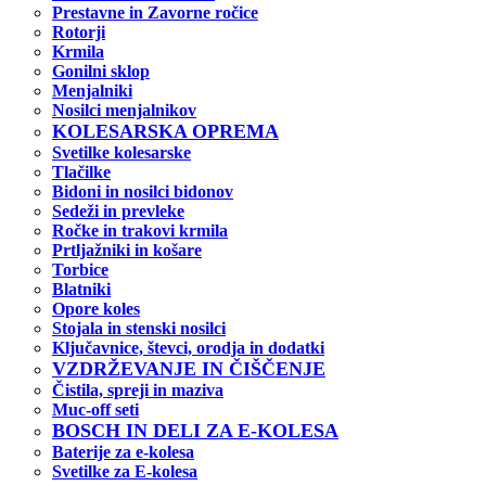
Prestavne in Zavorne ročice
Rotorji
Krmila
Gonilni sklop
Menjalniki
Nosilci menjalnikov
KOLESARSKA OPREMA
Svetilke kolesarske
Tlačilke
Bidoni in nosilci bidonov
Sedeži in prevleke
Ročke in trakovi krmila
Prtljažniki in košare
Torbice
Blatniki
Opore koles
Stojala in stenski nosilci
Ključavnice, števci, orodja in dodatki
VZDRŽEVANJE IN ČIŠČENJE
Čistila, spreji in maziva
Muc-off seti
BOSCH IN DELI ZA E-KOLESA
Baterije za e-kolesa
Svetilke za E-kolesa