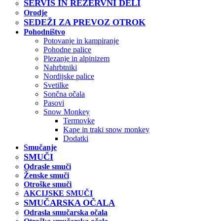
SERVIS IN REZERVNI DELI
Orodje
SEDEŽI ZA PREVOZ OTROK
Pohodništvo
Potovanje in kampiranje
Pohodne palice
Plezanje in alpinizem
Nahrbtniki
Nordijske palice
Svetilke
Sončna očala
Pasovi
Snow Monkey
Termovke
Kape in traki snow monkey
Dodatki
Smučanje
SMUČI
Odrasle smuči
Ženske smuči
Otroške smuči
AKCIJSKE SMUČI
SMUČARSKA OČALA
Odrasla smučarska očala