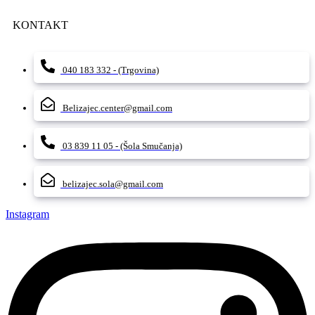
KONTAKT
040 183 332 - (Trgovina)
Belizajec.center@gmail.com
03 839 11 05 - (Šola Smučanja)
belizajec.sola@gmail.com
Instagram