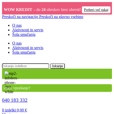
WOW KREDIT –
do
24
obrokov brez obresti!
Preberi več tukaj
Preskoči na navigacijo
Preskoči na glavno vsebino
O nas
Aktivnosti in servis
Šola smučanja
O nas
Aktivnosti in servis
Šola smučanja
Iskanje
Imate vprašanje?
040 183 332
0
izdelki
0,00
€