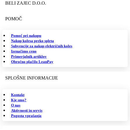
BELI ZAJEC D.O.O.
POMOČ
Pomoč pri nakupu
Nakup kolesa preko spleta
Subvencije za nakup električnih koles
Izenačimo ceno
Primerjalnik artiklov
Obročno plačilo LeanPay
SPLOŠNE INFORMACIJE
Kontakt
Kje smo?
O nas
Aktivnosti in servis
Pogosta vprašanja