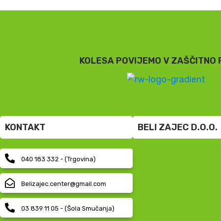
KOLESA POVIJEMO V ZAŠČITNO 
KONTAKT
BELI ZAJEC D.O.O.
040 183 332 - (Trgovina)
Belizajec.center@gmail.com
03 839 11 05 - (Šola Smučanja)