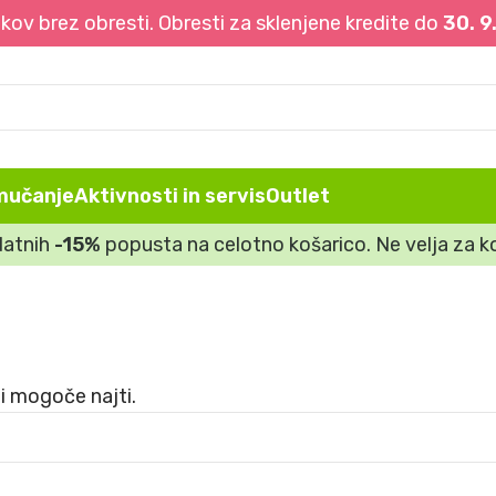
ov brez obresti. Obresti za sklenjene kredite do
30. 9
mučanje
Aktivnosti in servis
Outlet
datnih
-15%
popusta na celotno košarico. Ne velja za ko
i mogoče najti.