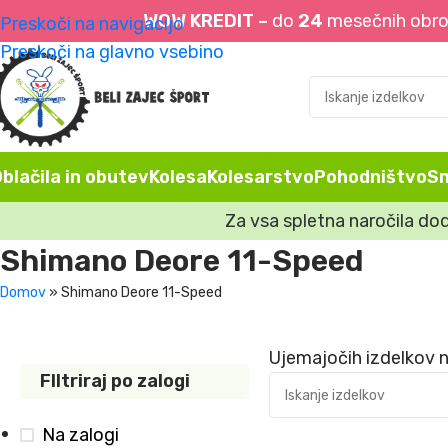
WOW KREDIT –
do
24
mesečnih obrok
Preskoči na navigacijo
Preskoči na glavno vsebino
blačila in obutev
Kolesa
Kolesarstvo
Pohodništvo
S
Za vsa spletna naročila do
Shimano Deore 11-Speed
Domov
»
Shimano Deore 11-Speed
Ujemajočih izdelkov n
FIltriraj po zalogi
Na zalogi