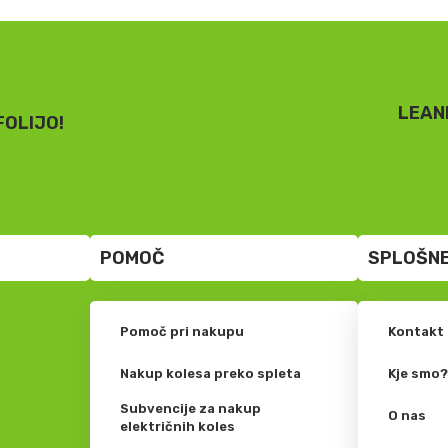
LEAN
FOLIJO!
POMOČ
SPLOŠNE
Pomoč pri nakupu
Kontakt
Nakup kolesa preko spleta
Kje smo
Subvencije za nakup
O nas
električnih koles