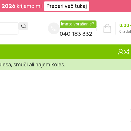
. 2026
krijemo mi!
Preberi več tukaj
Imate vprašanje?
0,00
0
izdel
040 183 332
lesa, smuči ali najem koles.