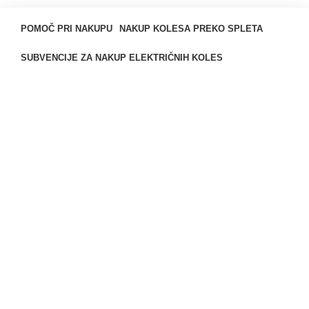
POMOČ PRI NAKUPU
NAKUP KOLESA PREKO SPLETA
SUBVENCIJE ZA NAKUP ELEKTRIČNIH KOLES
IZENAČIMO CENO
PRIMERJALNIK ARTIKLOV
OBROČNO PLAČILO LEANPAY
SPLOŠNE INFORMACIJE
KONTAKT
KJE SMO?
O NAS
AKTIVNOSTI IN SERVIS
POGOSTA VPRAŠANJA
PRAVNE INFORMACIJE
SPLOŠNI POGOJI POSLOVANJA