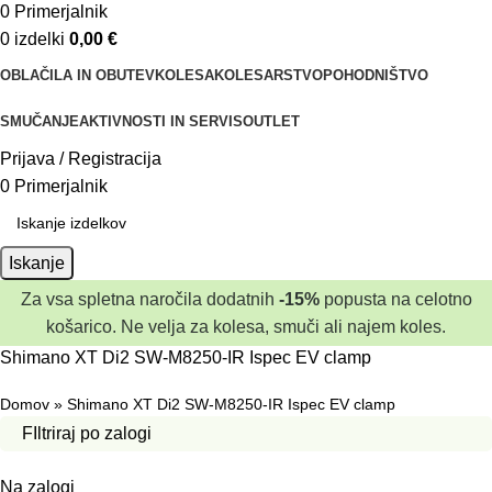
0
Primerjalnik
0
izdelki
0,00
€
OBLAČILA IN OBUTEV
KOLESA
KOLESARSTVO
POHODNIŠTVO
SMUČANJE
AKTIVNOSTI IN SERVIS
OUTLET
Prijava / Registracija
0
Primerjalnik
Iskanje
Za vsa spletna naročila dodatnih
-15%
popusta na celotno
košarico. Ne velja za kolesa, smuči ali najem koles.
Shimano XT Di2 SW-M8250-IR Ispec EV clamp
Domov
»
Shimano XT Di2 SW-M8250-IR Ispec EV clamp
FIltriraj po zalogi
Na zalogi