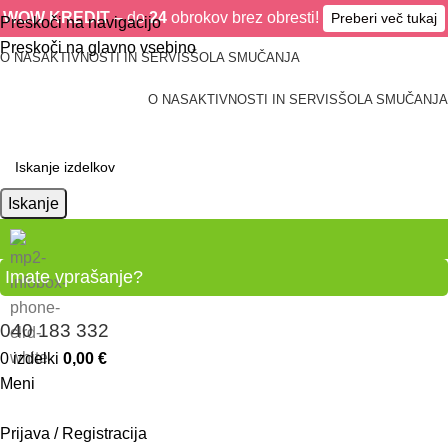
WOW KREDIT –
do
24
obrokov brez obresti!
Preberi več tukaj
Preskoči na navigacijo
Preskoči na glavno vsebino
O NAS
AKTIVNOSTI IN SERVIS
ŠOLA SMUČANJA
O NAS
AKTIVNOSTI IN SERVIS
ŠOLA SMUČANJA
Iskanje
Imate vprašanje?
040 183 332
0
izdelki
0,00
€
Meni
Prijava / Registracija