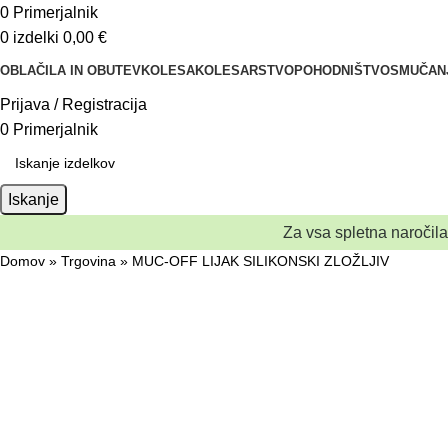
0
Primerjalnik
0
izdelki
0,00
€
OBLAČILA IN OBUTEV
KOLESA
KOLESARSTVO
POHODNIŠTVO
SMUČAN
Prijava / Registracija
0
Primerjalnik
Iskanje
Za vsa spletna naročil
Domov
»
Trgovina
»
MUC-OFF LIJAK SILIKONSKI ZLOŽLJIV