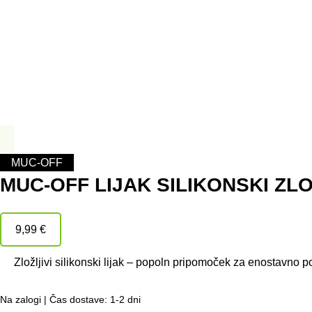
MUC-OFF
MUC-OFF LIJAK SILIKONSKI ZLO
9,99
€
Zložljivi silikonski lijak – popoln pripomoček za enostavno pol
Na zalogi | Čas dostave: 1-2 dni