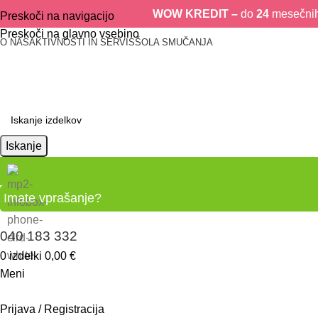
WOW KREDIT –
do
24
mesečnih 
Preskoči na navigacijo
Preskoči na glavno vsebino
O NAS
AKTIVNOSTI IN SERVIS
ŠOLA SMUČANJA
Iskanje
Imate vprašanje?
040 183 332
0
izdelki
0,00
€
Meni
Prijava / Registracija