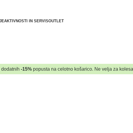
JE
AKTIVNOSTI IN SERVIS
OUTLET
a dodatnih
-15%
popusta na celotno košarico. Ne velja za kolesa