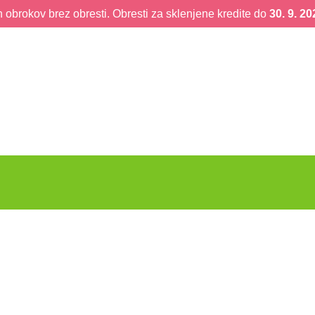
obrokov brez obresti. Obresti za sklenjene kredite do
30. 9. 20