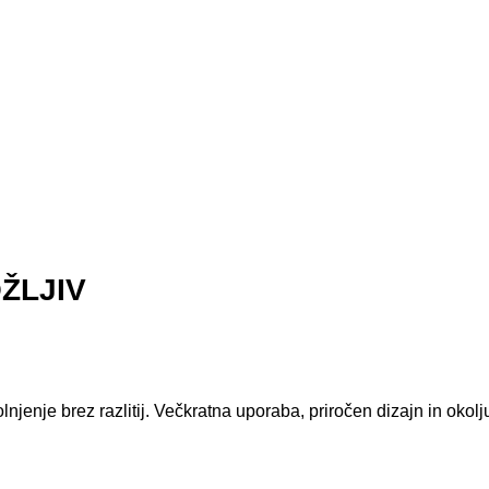
ŽLJIV
njenje brez razlitij. Večkratna uporaba, priročen dizajn in okolju