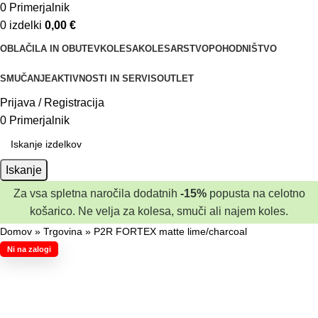
0
Primerjalnik
0
izdelki
0,00
€
OBLAČILA IN OBUTEV
KOLESA
KOLESARSTVO
POHODNIŠTVO
SMUČANJE
AKTIVNOSTI IN SERVIS
OUTLET
Prijava / Registracija
0
Primerjalnik
Iskanje
Za vsa spletna naročila dodatnih
-15%
popusta na celotno
košarico. Ne velja za kolesa, smuči ali najem koles.
Domov
»
Trgovina
»
P2R FORTEX matte lime/charcoal
Ni na zalogi