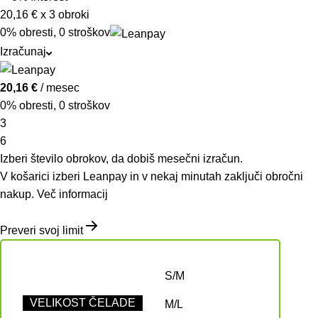
20,16 €
x 3 obroki
0% obresti, 0 stroškov
Izračunaj
20,16
€
/ mesec
0% obresti, 0 stroškov
3
6
Izberi število obrokov, da dobiš mesečni izračun.
V košarici izberi Leanpay in v nekaj minutah zaključi obročni
nakup.
Več informacij
Preveri svoj limit
S/M
VELIKOST ČELADE
M/L