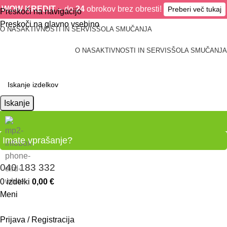
WOW KREDIT –
do
24
obrokov brez obresti!
Preberi več tukaj
Preskoči na navigacijo
Preskoči na glavno vsebino
O NAS
AKTIVNOSTI IN SERVIS
ŠOLA SMUČANJA
O NAS
AKTIVNOSTI IN SERVIS
ŠOLA SMUČANJA
Iskanje
Imate vprašanje?
040 183 332
0
izdelki
0,00
€
Meni
Prijava / Registracija