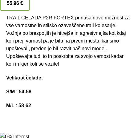
55,96
€
TRAIL ČELADA P2R FORTEX prinaša novo možnost za
vse varnostne in stilsko ozaveščene trail kolesarje.
Vožnja po brezpotjih je hitrejša in agresivnejša kot kdaj
koli prej, varnost pa je bila na prvem mestu, kar smo
upoštevali, preden je bil razvit naš novi model.
Upoštevajte tudi to in poskrbite za svojo varnost kadar
koli in kjer koli se vozite!
Velikost čelade:
S/M : 54-58
M/L : 58-62