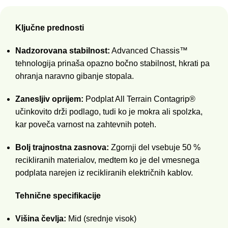
Ključne prednosti
Nadzorovana stabilnost:
Advanced Chassis™
tehnologija prinaša opazno bočno stabilnost, hkrati pa
ohranja naravno gibanje stopala.
Zanesljiv oprijem:
Podplat All Terrain Contagrip®
učinkovito drži podlago, tudi ko je mokra ali spolzka,
kar poveča varnost na zahtevnih poteh.
Bolj trajnostna zasnova:
Zgornji del vsebuje 50 %
recikliranih materialov, medtem ko je del vmesnega
podplata narejen iz recikliranih električnih kablov.
Tehnične specifikacije
Višina čevlja:
Mid (srednje visok)