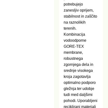
potrebujejo
zanesljiv oprijem,
stabilnost in zaščito
na raznolikih
terenih.
Kombinacija
vodoodporne
GORE-TEX
membrane,
robustnega
zgornjega dela in
srednje visokega
kroja zagotavlja
optimalno podporo
gležnja ter udobje
tudi med daljšimi
pohodi. Uporabljeni
reciklirani materiali