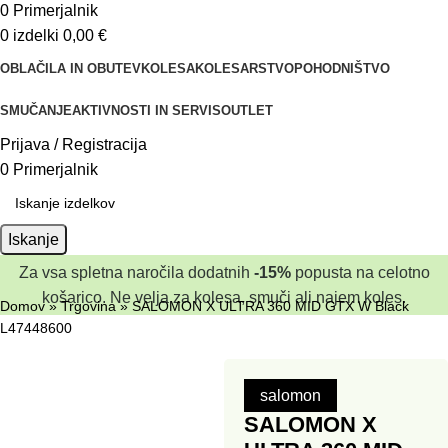
0
Primerjalnik
0
izdelki
0,00
€
OBLAČILA IN OBUTEV
KOLESA
KOLESARSTVO
POHODNIŠTVO
SMUČANJE
AKTIVNOSTI IN SERVIS
OUTLET
Prijava / Registracija
0
Primerjalnik
Iskanje
Za vsa spletna naročila dodatnih
-15%
popusta na celotno
košarico. Ne velja za kolesa, smuči ali najem koles.
Domov
»
Trgovina
»
SALOMON X ULTRA 360 MID GTX W Black
L47448600
salomon
SALOMON X