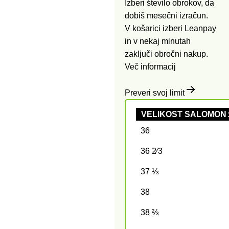
Izberi število obrokov, da
dobiš mesečni izračun.
V košarici izberi Leanpay
in v nekaj minutah
zaključi obročni nakup.
Več informacij
Preveri svoj limit
VELIKOST SALOMON
36
36 2⁄3
37 ⅓
38
38 ⅔