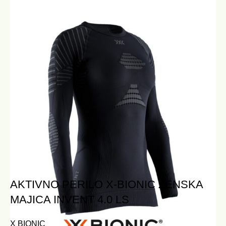
Sorodni izdelki
AKTIVNO PERILO X-BIONIC ŽENSKA
MAJICA INVENT 4.0 LS
X BIONIC