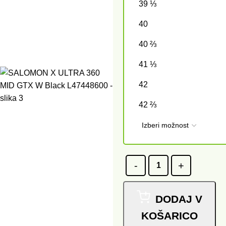
39 ⅓
40
40 ⅔
41 ⅓
42
42 ⅔
DODAJ V
KOŠARICO