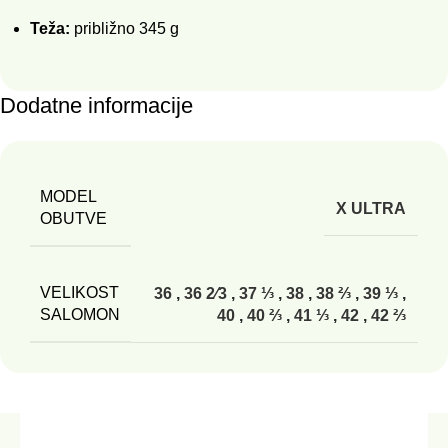
Teža:
približno 345 g
Dodatne informacije
MODEL
X ULTRA
OBUTVE
VELIKOST
36
,
36 2⁄3
,
37 ⅓
,
38
,
38 ⅔
,
39 ⅓
,
SALOMON
40
,
40 ⅔
,
41 ⅓
,
42
,
42 ⅔