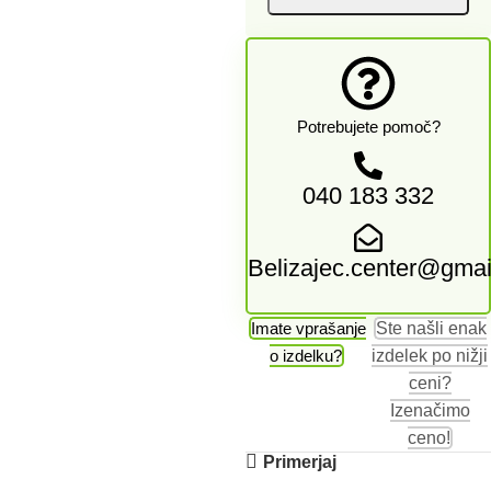
Potrebujete pomoč?
040 183 332
Belizajec.center@gma
Imate vprašanje
Ste našli enak
o izdelku?
izdelek po nižji
ceni?
Izenačimo
ceno!
Primerjaj