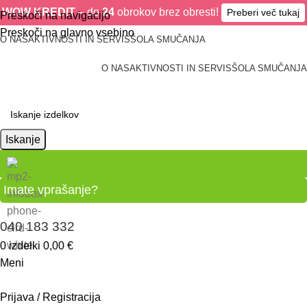
WOW KREDIT –
do
24
obrokov brez obresti!
Preberi več tukaj
Preskoči na navigacijo
Preskoči na glavno vsebino
O NAS
AKTIVNOSTI IN SERVIS
ŠOLA SMUČANJA
O NAS
AKTIVNOSTI IN SERVIS
ŠOLA SMUČANJA
Iskanje
Imate vprašanje?
040 183 332
0
izdelki
0,00
€
Meni
Prijava / Registracija