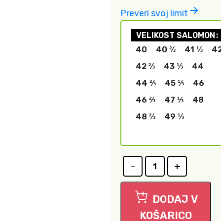
Preveri svoj limit
VELIKOST SALOMON
40
40 ⅔
41 ⅓
4
42 ⅔
43 ⅓
44
44 ⅔
45 ⅓
46
46 ⅔
47 ⅓
48
48 ⅔
49 ⅓
DODAJ V
KOŠARICO