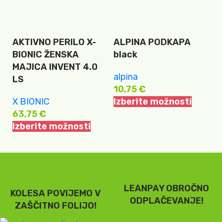
AKTIVNO PERILO X-
ALPINA PODKAPA
B
BIONIC ŽENSKA
black
5
MAJICA INVENT 4.0
alpina
I
LS
10,75
€
X BIONIC
Izberite možnosti
63,75
€
Izberite možnosti
LEANPAY OBROČNO
KOLESA POVIJEMO V
ODPLAČEVANJE!
ZAŠČITNO FOLIJO!