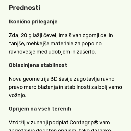
Prednosti
Ikonično prileganje
Zdaj 20 g lažji čevelj ima šivan zgornji del in
tanjše, mehkejše materiale za popolno
ravnovesje med udobjem in zaščito.
Oblazinjena stabilnost
Nova geometrija 3D šasije zagotavlja ravno
pravo mero blaženja in stabilnosti za bolj varno
vožnjo.
Oprijem na vseh terenih
Vzdržljiv zunanji podplat Contagrip® vam
zagotavlja dodaten oprijem, tako da lahko