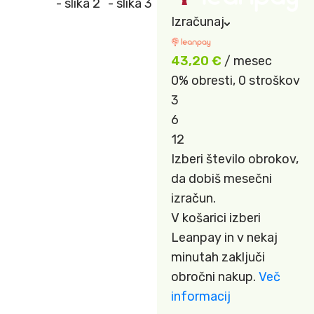
Izračunaj
43,20
€
/ mesec
0% obresti, 0 stroškov
3
6
12
Izberi število obrokov,
da dobiš mesečni
izračun.
V košarici izberi
Leanpay in v nekaj
minutah zaključi
obročni nakup.
Več
informacij