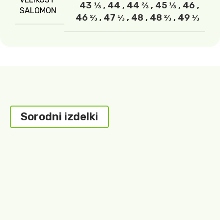
43 ⅓
,
44
,
44 ⅔
,
45 ⅓
,
46
,
SALOMON
46 ⅔
,
47 ⅓
,
48
,
48 ⅔
,
49 ⅓
Sorodni izdelki