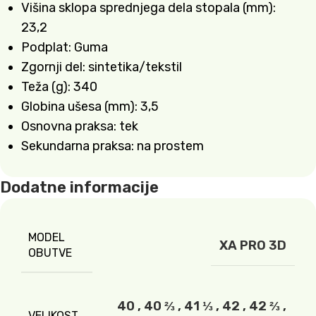
Višina sklopa sprednjega dela stopala (mm):
23,2
Podplat: Guma
Zgornji del: sintetika/tekstil
Teža (g): 340
Globina ušesa (mm): 3,5
Osnovna praksa: tek
Sekundarna praksa: na prostem
Dodatne informacije
MODEL
XA PRO 3D
OBUTVE
40
,
40 ⅔
,
41 ⅓
,
42
,
42 ⅔
,
VELIKOST