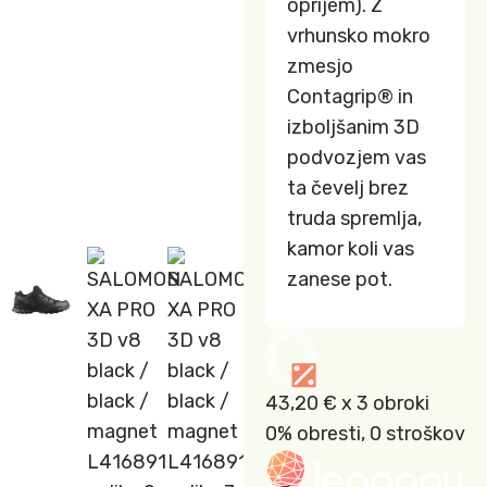
oprijem). Z
vrhunsko mokro
zmesjo
Contagrip® in
izboljšanim 3D
podvozjem vas
ta čevelj brez
truda spremlja,
kamor koli vas
zanese pot.
43,20 €
x 3 obroki
0% obresti, 0 stroškov