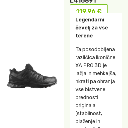
L416891
119,96
€
Legendarni
čevelj za vse
terene
Ta posodobljena
različica ikonične
XA PRO 3D je
lažja in mehkejša,
hkrati pa ohranja
vse bistvene
prednosti
originala
(stabilnost,
blaženje in