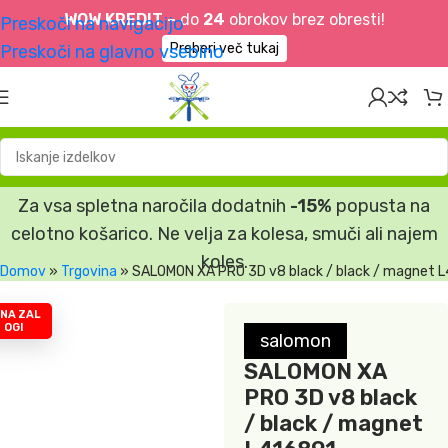
WOW KREDIT –
do
24
obrokov brez obresti!
Preskoči na navigacijo
Preberi več tukaj
Preskoči na glavno vsebino
Za vsa spletna naročila dodatnih
-15%
popusta na
celotno košarico. Ne velja za kolesa, smuči ali najem
koles.
Domov
»
Trgovina
»
SALOMON XA PRO 3D v8 black / black / magnet 
 NA ZAL
OGI
salomon
SALOMON XA
PRO 3D v8 black
/ black / magnet