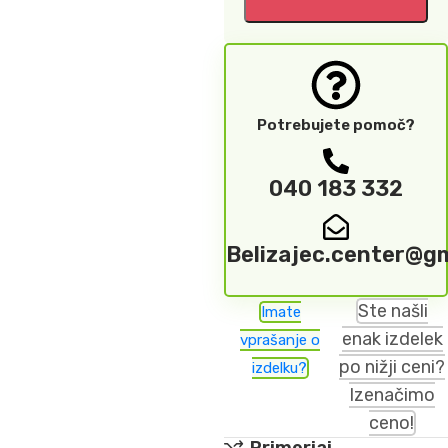
Potrebujete pomoč?
040 183 332
Belizajec.center@g
Ste našli
Imate
enak izdelek
vprašanje o
po nižji ceni?
izdelku?
Izenačimo
ceno!