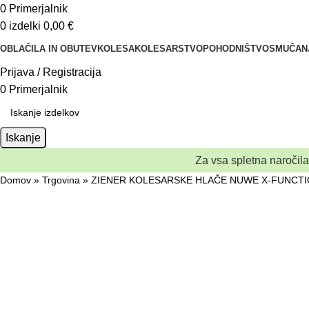
0
Primerjalnik
0
izdelki
0,00
€
OBLAČILA IN OBUTEV
KOLESA
KOLESARSTVO
POHODNIŠTVO
SMUČAN
Prijava / Registracija
0
Primerjalnik
Iskanje
Za vsa spletna naročil
Domov
»
Trgovina
»
ZIENER KOLESARSKE HLAČE NUWE X-FUNCTIO