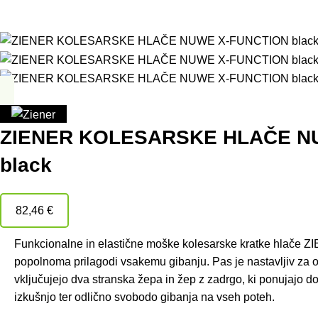
ZIENER KOLESARSKE HLAČE N
black
82,46
€
Funkcionalne in elastične moške kolesarske kratke hlače 
popolnoma prilagodi vsakemu gibanju. Pas je nastavljiv za op
vključujejo dva stranska žepa in žep z zadrgo, ki ponujajo 
izkušnjo ter odlično svobodo gibanja na vseh poteh.