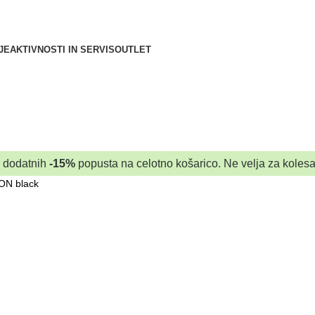
JE
AKTIVNOSTI IN SERVIS
OUTLET
a dodatnih
-15%
popusta na celotno košarico. Ne velja za kolesa
N black