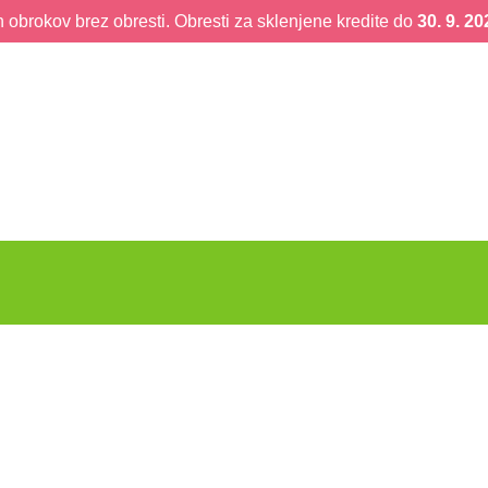
obrokov brez obresti. Obresti za sklenjene kredite do
30. 9. 20