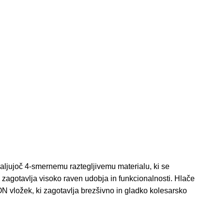
ujoč 4-smernemu raztegljivemu materialu, ki se
 zagotavlja visoko raven udobja in funkcionalnosti. Hlače
N vložek, ki zagotavlja brezšivno in gladko kolesarsko