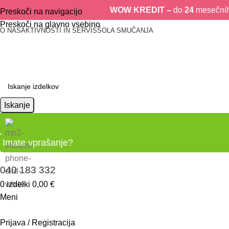
WOW KREDIT –
do
24
mesečnih 
Preskoči na navigacijo
Preskoči na glavno vsebino
O NAS
AKTIVNOSTI IN SERVIS
ŠOLA SMUČANJA
Iskanje
Imate vprašanje?
040 183 332
0
izdelki
0,00
€
Meni
Prijava / Registracija