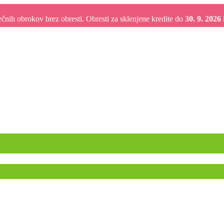
nih obrokov brez obresti. Obresti za sklenjene kredite do
30. 9. 2026