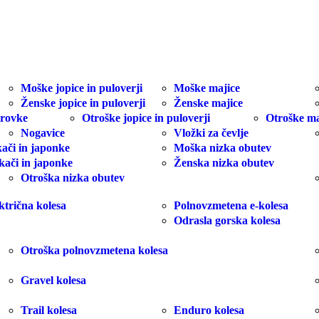
Moške jopice in puloverji
Moške majice
Ženske jopice in puloverji
Ženske majice
trovke
Otroške jopice in puloverji
Otroške ma
Nogavice
Vložki za čevlje
ači in japonke
Moška nizka obutev
kači in japonke
Ženska nizka obutev
Otroška nizka obutev
ktrična kolesa
Polnovzmetena e-kolesa
Odrasla gorska kolesa
Otroška polnovzmetena kolesa
Gravel kolesa
Trail kolesa
Enduro kolesa