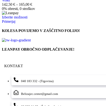
Volkl
Cenovni
142,50
€
–
165,00
€
razpon:
0% obresti, 0 stroškov
od
Ta
142,50 €
Izberite možnosti
izdelek
do
Primerjaj
ima
165,00 €
več
KOLESA POVIJEMO V ZAŠČITNO FOLIJO!
različic.
Možnosti
lahko
izberete
LEANPAY OBROČNO ODPLAČEVANJE!
na
strani
izdelka
KONTAKT
040 183 332 - (Trgovina)
Belizajec.center@gmail.com