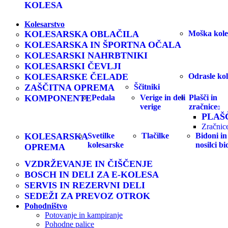
KOLESA
Kolesarstvo
KOLESARSKA OBLAČILA
Moška kole
KOLESARSKA IN ŠPORTNA OČALA
KOLESARSKI NAHRBTNIKI
KOLESARSKI ČEVLJI
KOLESARSKE ČELADE
Odrasle kol
ZAŠČITNA OPREMA
Ščitniki
KOMPONENTE
Pedala
Verige in deli
Plašči in
verige
zračnice
PLAŠ
Zračnic
KOLESARSKA
Svetilke
Tlačilke
Bidoni in
kolesarske
nosilci b
OPREMA
VZDRŽEVANJE IN ČIŠČENJE
BOSCH IN DELI ZA E-KOLESA
SERVIS IN REZERVNI DELI
SEDEŽI ZA PREVOZ OTROK
Pohodništvo
Potovanje in kampiranje
Pohodne palice