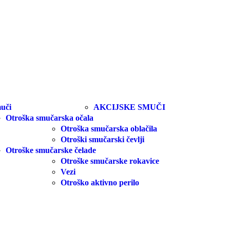
uči
AKCIJSKE SMUČI
Otroška smučarska očala
Otroška smučarska oblačila
Otroški smučarski čevlji
Otroške smučarske čelade
Otroške smučarske rokavice
Vezi
Otroško aktivno perilo