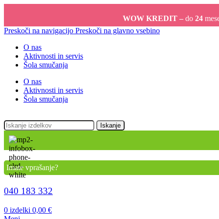
WOW KREDIT –
do
24
meseč
Preskoči na navigacijo
Preskoči na glavno vsebino
O nas
Aktivnosti in servis
Šola smučanja
O nas
Aktivnosti in servis
Šola smučanja
Iskanje
Imate vprašanje?
040 183 332
0
izdelki
0,00
€
Meni