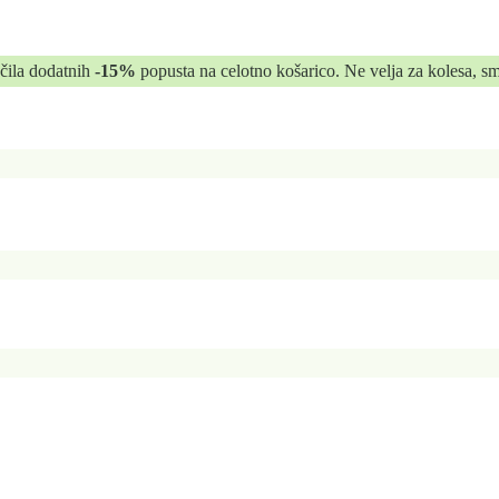
očila dodatnih
-15%
popusta na celotno košarico. Ne velja za kolesa, sm