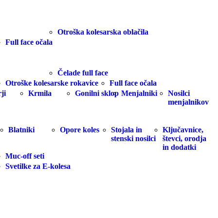
Otroška kolesarska oblačila
Full face očala
Čelade full face
Otroške kolesarske rokavice
Full face očala
ji
Krmila
Gonilni sklop
Menjalniki
Nosilci
menjalnikov
Blatniki
Opore koles
Stojala in
Ključavnice,
stenski nosilci
števci, orodja
in dodatki
Muc-off seti
Svetilke za E-kolesa