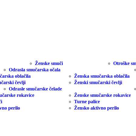
Ženske smuči
Otroške sm
Odrasla smučarska očala
arska oblačila
Ženska smučarska oblačila
čarski čevlji
Ženski smučarski čevlji
Odrasle smučarske čelade
učarske rokavice
Ženske smučarske rokavice
i
Turne palice
vno perilo
Žensko aktivno perilo