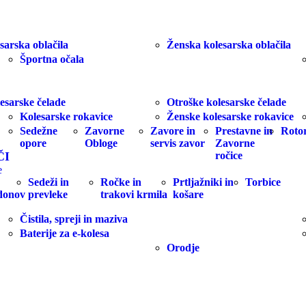
sarska oblačila
Ženska kolesarska oblačila
Športna očala
esarske čelade
Otroške kolesarske čelade
Kolesarske rokavice
Ženske kolesarske rokavice
Sedežne
Zavorne
Zavore in
Prestavne in
Rotor
opore
Obloge
servis zavor
Zavorne
ČI
ročice
e
Sedeži in
Ročke in
Prtljažniki in
Torbice
idonov
prevleke
trakovi krmila
košare
Čistila, spreji in maziva
Baterije za e-kolesa
Orodje