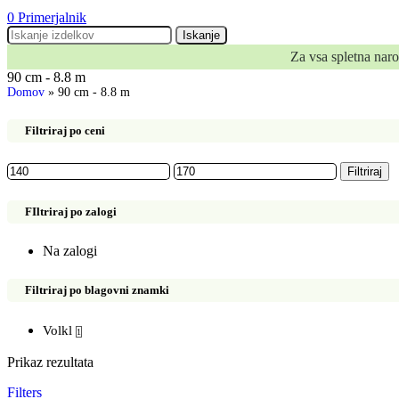
0
Primerjalnik
Iskanje
Za vsa spletna nar
90 cm - 8.8 m
Domov
»
90 cm - 8.8 m
Filtriraj po ceni
Min
Max
Filtriraj
cena
cena
FIltriraj po zalogi
Na zalogi
Filtriraj po blagovni znamki
Volkl
1
Prikaz rezultata
Filters