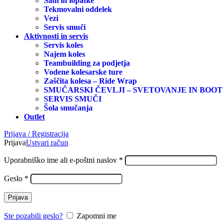
Sani in lopatke
Tekmovalni oddelek
Vezi
Servis smuči
Aktivnosti in servis
Servis koles
Najem koles
Teambuilding za podjetja
Vodene kolesarske ture
Zaščita kolesa – Ride Wrap
SMUČARSKI ČEVLJI – SVETOVANJE IN BOOT
SERVIS SMUČI
Šola smučanja
Outlet
Prijava / Registracija
Prijava
Ustvari račun
Zahtevano
Uporabniško ime ali e-poštni naslov
*
Zahtevano
Geslo
*
Prijava
Ste pozabili geslo?
Zapomni me