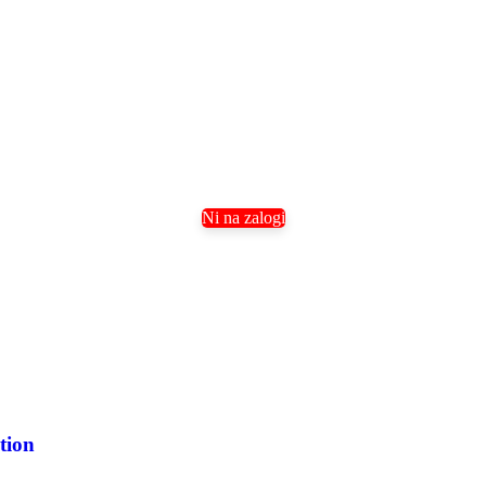
Ni na zalogi
tion