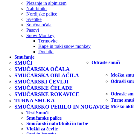
Plezanje in alpinizem
Nahrbtniki
Nordijske palice
Svetilke
Sončna očala
Pasovi
Snow Monkey
Termovke
Kape in traki snow monkey
Dodatki
Smučanje
SMUČI
Odrasle smuči
SMUČARSKA OČALA
SMUČARSKA OBLAČILA
Moška smuč
SMUČARSKI ČEVLJI
Odrasli smu
SMUČARSKE ČELADE
SMUČARSKE ROKAVICE
Odrasle sm
TURNA SMUKA
Turne smuč
SMUČARSKO PERILO IN NOGAVICE
Moško akti
Test Smuči
Smučarske palice
Smučarski nahrbtniki in torbe
Vložki za čevlje