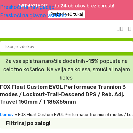
WOW KREDIT –
do
24
obrokov brez obresti!
Preskoči na navigacijo
Preberi več tukaj
Preskoči na glavno vsebino
Za vsa spletna naročila dodatnih
-15%
popusta na
celotno košarico. Ne velja za kolesa, smuči ali najem
koles.
FOX Float Custom EVOL Performace Trunnion 3
modes / Lockout-Trail-Descend DPS / Reb. Adj.
Travel 150mm / T185X55mm
Domov
»
FOX Float Custom EVOL Performace Trunnion 3 modes / Lo
FIltriraj po zalogi