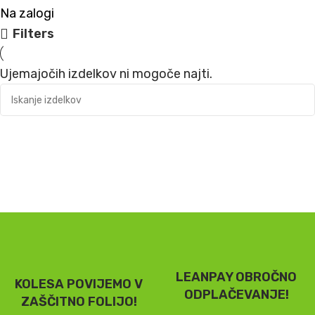
Na zalogi
Filters
Ujemajočih izdelkov ni mogoče najti.
LEANPAY OBROČNO
KOLESA POVIJEMO V
ODPLAČEVANJE!
ZAŠČITNO FOLIJO!