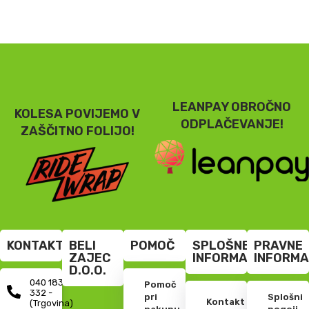
LEANPAY OBROČNO
KOLESA POVIJEMO V
ODPLAČEVANJE!
ZAŠČITNO FOLIJO!
KONTAKT
BELI
POMOČ
SPLOŠNE
PRAVNE
ZAJEC
INFORMACIJE
INFORMA
D.O.O.
040 183
Pomoč
332 -
pri
Splošni
Kontakt
(Trgovina)