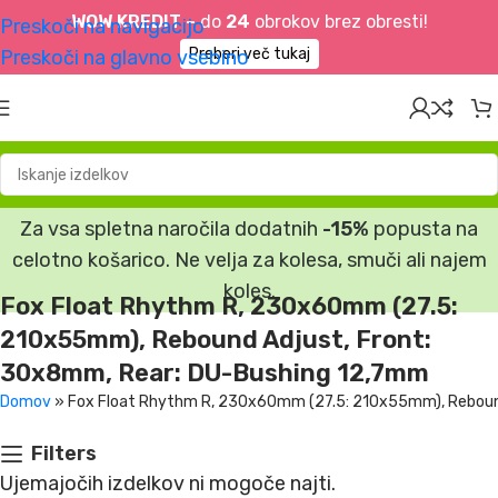
WOW KREDIT –
do
24
obrokov brez obresti!
Preskoči na navigacijo
Preberi več tukaj
Preskoči na glavno vsebino
Za vsa spletna naročila dodatnih
-15%
popusta na
celotno košarico. Ne velja za kolesa, smuči ali najem
koles.
Fox Float Rhythm R, 230x60mm (27.5:
210x55mm), Rebound Adjust, Front:
30x8mm, Rear: DU-Bushing 12,7mm
Domov
»
Fox Float Rhythm R, 230x60mm (27.5: 210x55mm), Reboun
Filters
Ujemajočih izdelkov ni mogoče najti.