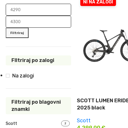
NI NA ZALOGI
Filtriraj
FIltriraj po zalogi
Na zalogi
SCOTT LUMEN ERID
Filtriraj po blagovni
2025 black
znamki
Scott
Scott
2
4.299,00
€