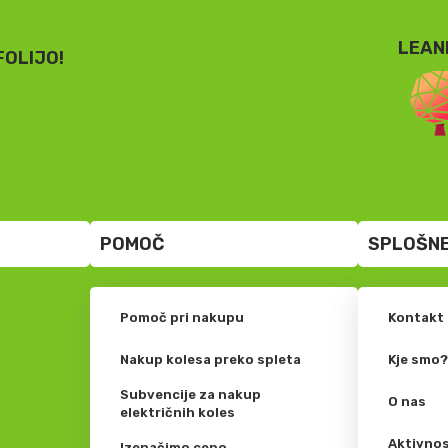
LEAN
FOLIJO!
POMOČ
SPLOŠNE
Pomoč pri nakupu
Kontakt
Nakup kolesa preko spleta
Kje smo
Subvencije za nakup
O nas
električnih koles
Aktivnos
Izenačimo ceno