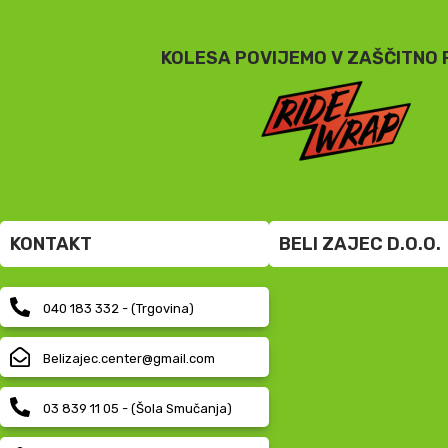
KOLESA POVIJEMO V ZAŠČITNO 
KONTAKT
BELI ZAJEC D.O.O.
040 183 332 - (Trgovina)
Belizajec.center@gmail.com
03 839 11 05 - (Šola Smučanja)