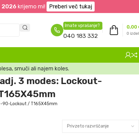
. 2026
krijemo mi!
Preberi več tukaj
Imate vprašanje?
0,00
0
izdel
040 183 332
lesa, smuči ali najem koles.
adj. 3 modes: Lockout-
 / T165X45mm
 130-90-Lockout / T165X45mm