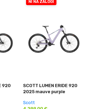
NI NA ZALOGI
E 920
SCOTT LUMEN ERIDE 920
2025 mauve purple
Scott
4.299,00
€