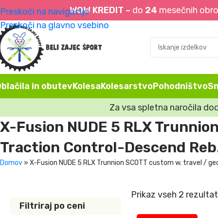
WOW KREDIT –
do
24
mesečnih obrok
Preskoči na navigacijo
Preskoči na glavno vsebino
blačila in obutev
Kolesa
Kolesarstvo
Pohodništvo
S
Za vsa spletna naročila do
X-Fusion NUDE 5 RLX Trunnion 
Traction Control-Descend Reb
Domov
»
X-Fusion NUDE 5 RLX Trunnion SCOTT custom w. travel / ge
Prikaz vseh 2 rezulta
Filtriraj po ceni