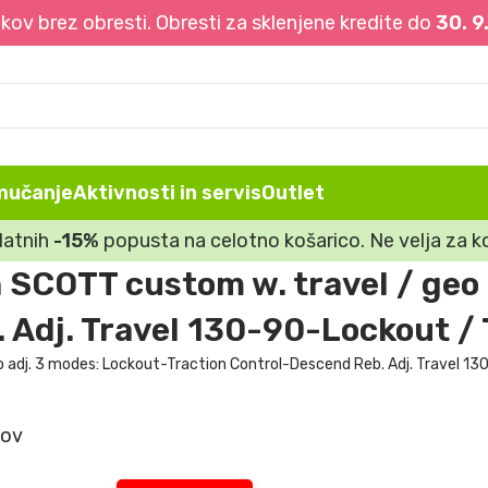
ov brez obresti. Obresti za sklenjene kredite do
30. 9
mučanje
Aktivnosti in servis
Outlet
datnih
-15%
popusta na celotno košarico. Ne velja za ko
SCOTT custom w. travel / geo 
. Adj. Travel 130-90-Lockout
o adj. 3 modes: Lockout-Traction Control-Descend Reb. Adj. Travel
tov