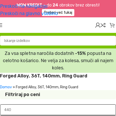
WOW KREDIT –
do
24
obrokov brez obresti!
Preskoči na navigacijo
Preberi več tukaj
Preskoči na glavno vsebino
Za vsa spletna naročila dodatnih
-15%
popusta na
celotno košarico. Ne velja za kolesa, smuči ali najem
koles.
Forged Alloy, 36T, 140mm, Ring Guard
Domov
»
Forged Alloy, 36T, 140mm, Ring Guard
Filtriraj po ceni