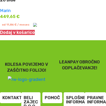
20 blue
Marin
449,65
€
od
11,86
€
/ mesec
Dodaj v košarico
LEANPAY OBROČNO
KOLESA POVIJEMO V
ODPLAČEVANJE!
ZAŠČITNO FOLIJO!
KONTAKT
BELI
POMOČ
SPLOŠNE
PRAVNE
ZAJEC
INFORMACIJE
INFORMA