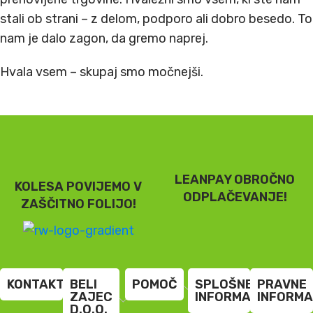
stali ob strani – z delom, podporo ali dobro besedo. To
nam je dalo zagon, da gremo naprej.
Hvala vsem – skupaj smo močnejši.
LEANPAY OBROČNO
KOLESA POVIJEMO V
ODPLAČEVANJE!
ZAŠČITNO FOLIJO!
KONTAKT
BELI
POMOČ
SPLOŠNE
PRAVNE
ZAJEC
INFORMACIJE
INFORMA
D.O.O.