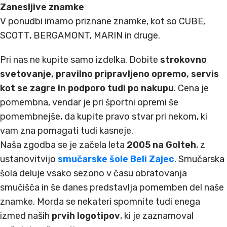
Zanesljive znamke
V ponudbi imamo priznane znamke, kot so CUBE,
SCOTT, BERGAMONT, MARIN in druge.
Pri nas ne kupite samo izdelka. Dobite
strokovno
svetovanje, pravilno pripravljeno opremo, servis
kot se zagre in podporo tudi po nakupu
. Cena je
pomembna, vendar je pri športni opremi še
pomembnejše, da kupite pravo stvar pri nekom, ki
vam zna pomagati tudi kasneje.
Naša zgodba se je začela leta
2005 na Golteh
, z
ustanovitvijo
smučarske šole Beli Zajec
. Smučarska
šola deluje vsako sezono v času obratovanja
smučišča in še danes predstavlja pomemben del naše
znamke. Morda se nekateri spomnite tudi enega
izmed naših
prvih logotipov
, ki je zaznamoval