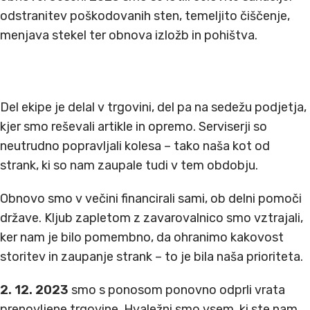
odstranitev poškodovanih sten, temeljito čiščenje,
menjava stekel ter obnova izložb in pohištva.
Del ekipe je delal v trgovini, del pa na sedežu podjetja,
kjer smo reševali artikle in opremo. Serviserji so
neutrudno popravljali kolesa – tako naša kot od
strank, ki so nam zaupale tudi v tem obdobju.
Obnovo smo v večini financirali sami, ob delni pomoči
države. Kljub zapletom z zavarovalnico smo vztrajali,
ker nam je bilo pomembno, da ohranimo kakovost
storitev in zaupanje strank – to je bila naša prioriteta.
2. 12. 2023
smo s ponosom ponovno odprli vrata
prenovljene trgovine. Hvaležni smo vsem, ki ste nam