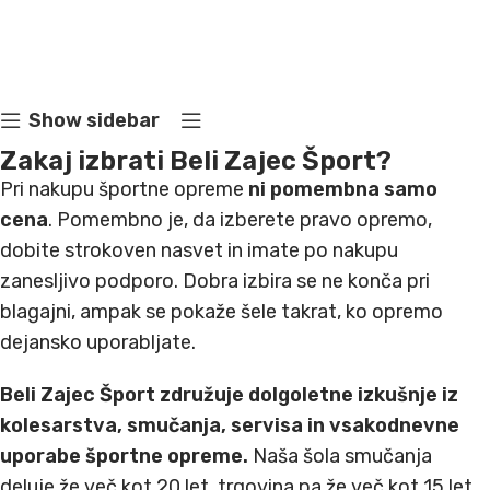
RIDE WRAP
NAJEM KOLES
Show sidebar
Leanpay 3x0%
Zakaj izbrati Beli Zajec Šport?
Pri nakupu športne opreme
ni pomembna samo
cena
. Pomembno je, da izberete pravo opremo,
dobite strokoven nasvet in imate po nakupu
zanesljivo podporo. Dobra izbira se ne konča pri
blagajni, ampak se pokaže šele takrat, ko opremo
dejansko uporabljate.
Beli Zajec Šport združuje dolgoletne izkušnje iz
kolesarstva, smučanja, servisa in vsakodnevne
uporabe športne opreme.
Naša šola smučanja
deluje že več kot 20 let, trgovina pa že več kot 15 let.