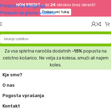
WOW KREDIT –
do
24
obrokov brez obresti!
Preskoči na navigacijo
Preberi več tukaj
Preskoči na glavno vsebino
Za vsa spletna naročila dodatnih
-15%
popusta na
celotno košarico. Ne velja za kolesa, smuči ali najem
koles.
Kje smo?
O nas
Pogosta vprašanja
Kontakt