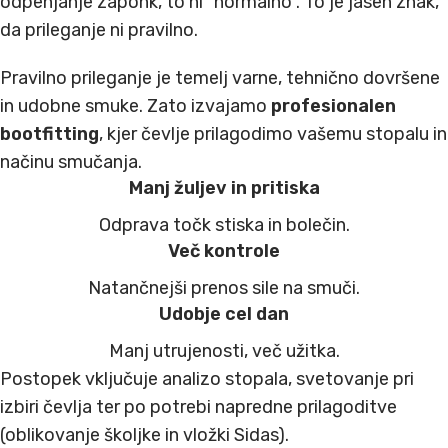
odpenjanje zaponk, to ni “normalno”. To je jasen znak,
da prileganje ni pravilno.
Pravilno prileganje je temelj varne, tehnično dovršene
in udobne smuke. Zato izvajamo
profesionalen
bootfitting
, kjer čevlje prilagodimo vašemu stopalu in
načinu smučanja.
Manj žuljev in pritiska
Odprava točk stiska in bolečin.
Več kontrole
Natančnejši prenos sile na smuči.
Udobje cel dan
Manj utrujenosti, več užitka.
Postopek vključuje analizo stopala, svetovanje pri
izbiri čevlja ter po potrebi napredne prilagoditve
(oblikovanje školjke in vložki Sidas).