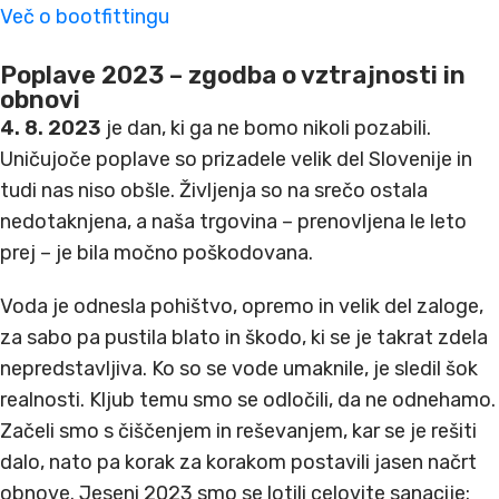
Več o bootfittingu
Poplave 2023 – zgodba o vztrajnosti in
obnovi
4. 8. 2023
je dan, ki ga ne bomo nikoli pozabili.
Uničujoče poplave so prizadele velik del Slovenije in
tudi nas niso obšle. Življenja so na srečo ostala
nedotaknjena, a naša trgovina – prenovljena le leto
prej – je bila močno poškodovana.
Voda je odnesla pohištvo, opremo in velik del zaloge,
za sabo pa pustila blato in škodo, ki se je takrat zdela
nepredstavljiva. Ko so se vode umaknile, je sledil šok
realnosti. Kljub temu smo se odločili, da ne odnehamo.
Začeli smo s čiščenjem in reševanjem, kar se je rešiti
dalo, nato pa korak za korakom postavili jasen načrt
obnove. Jeseni 2023 smo se lotili celovite sanacije: