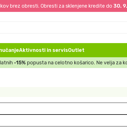
ov brez obresti. Obresti za sklenjene kredite do
30. 9
mučanje
Aktivnosti in servis
Outlet
datnih
-15%
popusta na celotno košarico. Ne velja za ko