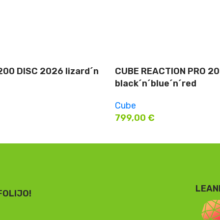
00 DISC 2026 lizard´n
CUBE REACTION PRO 20
black´n´blue´n´red
Cube
799,00
€
LEAN
FOLIJO!