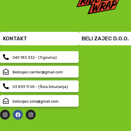
KONTAKT
BELI ZAJEC D.O.O.
040 183 332 - (Trgovina)
Belizajec.center@gmail.com
03 839 11 05 - (Šola Smučanja)
belizajec.sola@gmail.com