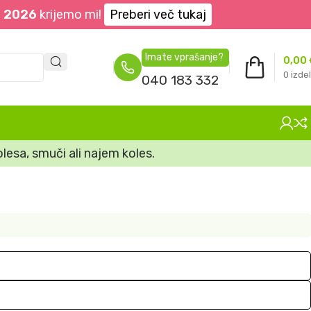
. 2026
krijemo mi!
Preberi več tukaj
Imate vprašanje?
0,00
0
izdel
040 183 332
lesa, smuči ali najem koles.