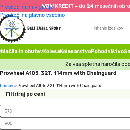
WOW KREDIT –
do
24
mesečnih obrok
Preskoči na navigacijo
Preskoči na glavno vsebino
blačila in obutev
Kolesa
Kolesarstvo
Pohodništvo
S
Za vsa spletna naročila do
Prowheel A105, 32T, 114mm with Chainguard
Domov
»
Prowheel A105, 32T, 114mm with Chainguard
Filtriraj po ceni