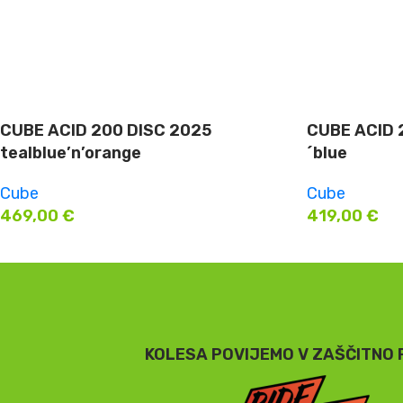
CUBE ACID 200 DISC 2025
CUBE ACID 2
tealblue’n’orange
´blue
Cube
Cube
469,00
€
419,00
€
KOLESA POVIJEMO V ZAŠČITNO 