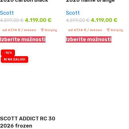
2026 carbon black
2026 flame orange
Scott
Scott
4.119,00
€
4.119,00
€
4.599,00
€
4.599,00
€
od
67,14
€
/ mesec
od
67,14
€
/ mesec
Izberite možnosti
Izberite možnosti
-10%
NI NA ZALOGI
SCOTT ADDICT RC 30
2026 frozen