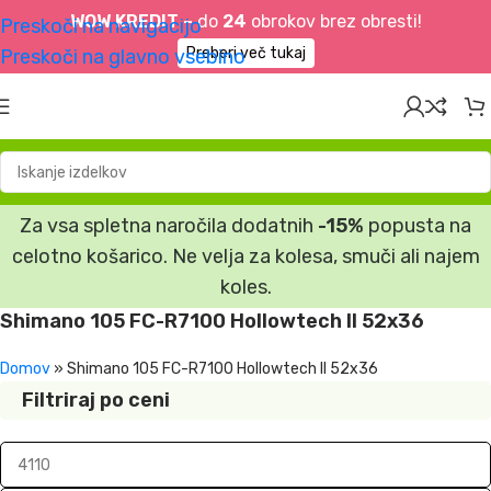
WOW KREDIT –
do
24
obrokov brez obresti!
Preskoči na navigacijo
Preberi več tukaj
Preskoči na glavno vsebino
Za vsa spletna naročila dodatnih
-15%
popusta na
celotno košarico. Ne velja za kolesa, smuči ali najem
koles.
Shimano 105 FC-R7100 Hollowtech II 52x36
Domov
»
Shimano 105 FC-R7100 Hollowtech II 52x36
Filtriraj po ceni