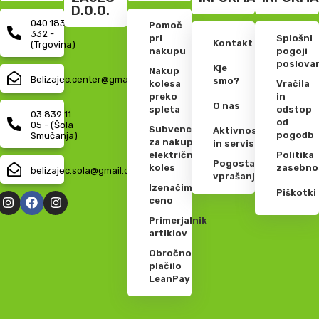
D.O.O.
040 183
Pomoč
332 -
pri
Splošni
Kontakt
(Trgovina)
nakupu
pogoji
poslova
Kje
Nakup
Belizajec.center@gmail.com
smo?
kolesa
Vračila
preko
in
O nas
spleta
odstop
03 839 11
od
05 - (Šola
Subvencije
Aktivnosti
pogodb
Smučanja)
za nakup
in servis
električnih
Politika
Pogosta
koles
zasebno
belizajec.sola@gmail.com
vprašanja
Izenačimo
Piškotki
ceno
Primerjalnik
artiklov
Obročno
plačilo
LeanPay