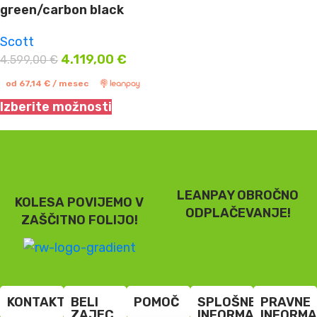
green/carbon black
Scott
4.119,00
€
4.599,00
€
od
67,14
€
/ mesec
Izberite možnosti
LEANPAY OBROČNO
KOLESA POVIJEMO V
ODPLAČEVANJE!
ZAŠČITNO FOLIJO!
KONTAKT
BELI
POMOČ
SPLOŠNE
PRAVNE
ZAJEC
INFORMACIJE
INFORMA