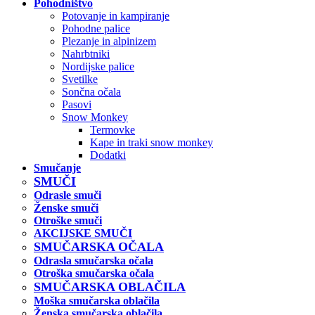
Pohodništvo
Potovanje in kampiranje
Pohodne palice
Plezanje in alpinizem
Nahrbtniki
Nordijske palice
Svetilke
Sončna očala
Pasovi
Snow Monkey
Termovke
Kape in traki snow monkey
Dodatki
Smučanje
SMUČI
Odrasle smuči
Ženske smuči
Otroške smuči
AKCIJSKE SMUČI
SMUČARSKA OČALA
Odrasla smučarska očala
Otroška smučarska očala
SMUČARSKA OBLAČILA
Moška smučarska oblačila
Ženska smučarska oblačila