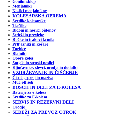
Gonilni sklop
Menjalniki
Nosilci menjalnikov
KOLESARSKA OPREMA
Svetilke kolesarske
Tlačilke
Bidoni in nosilci bidonov
Sedeži in prevleke
Ročke in trakovi krmila
Prtljažniki in košare
Torbice
Blatniki
Opore koles
Stojala in stenski nosilci
Ključavnice, števci, orodja in dodatki
VZDRŽEVANJE IN ČIŠČENJE
Čistila, spreji in maziva
Muc-off seti
BOSCH IN DELI ZA E-KOLESA
Baterije za e-kolesa
Svetilke za E-kolesa
SERVIS IN REZERVNI DELI
Orodje
SEDEŽI ZA PREVOZ OTROK