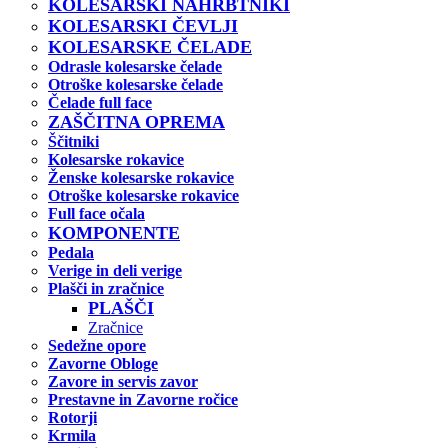
KOLESARSKI NAHRBTNIKI
KOLESARSKI ČEVLJI
KOLESARSKE ČELADE
Odrasle kolesarske čelade
Otroške kolesarske čelade
Čelade full face
ZAŠČITNA OPREMA
Ščitniki
Kolesarske rokavice
Ženske kolesarske rokavice
Otroške kolesarske rokavice
Full face očala
KOMPONENTE
Pedala
Verige in deli verige
Plašči in zračnice
PLAŠČI
Zračnice
Sedežne opore
Zavorne Obloge
Zavore in servis zavor
Prestavne in Zavorne ročice
Rotorji
Krmila