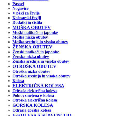
Pasovi
Nogavice
Vložki za čevlje
Kolesarski čevlji
Dodatki in čistila
MOŠKA OBUTEV
Moški natikači in japonke
Moška nizka obutev
Moška srednja in visoka obutev
ŽENSKA OBUTEV
Ženski natikači in japonke
Ženska nizka obutev
Ženska srednja in visoka obutev
OTROŠKA OBUTEV
Otroška nizka obutev
Otroška srednja in visoka obutev
Kolesa
ELEKTRIČNA KOLESA
Odrasla električna kolesa
Polnovzmetena e-kolesa
Otroška električna kolesa
GORSKA KOLESA
Odrasla gorska kolesa
E-KOLESA S SUBVENCIJO