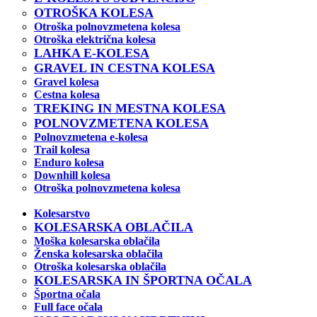
OTROŠKA KOLESA
Otroška polnovzmetena kolesa
Otroška električna kolesa
LAHKA E-KOLESA
GRAVEL IN CESTNA KOLESA
Gravel kolesa
Cestna kolesa
TREKING IN MESTNA KOLESA
POLNOVZMETENA KOLESA
Polnovzmetena e-kolesa
Trail kolesa
Enduro kolesa
Downhill kolesa
Otroška polnovzmetena kolesa
Kolesarstvo
KOLESARSKA OBLAČILA
Moška kolesarska oblačila
Ženska kolesarska oblačila
Otroška kolesarska oblačila
KOLESARSKA IN ŠPORTNA OČALA
Športna očala
Full face očala