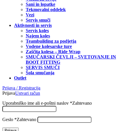
Sani in lopatke
Tekmovalni oddelek
Vezi
Servis smuči
Aktivnosti in servis
Servis koles
Najem koles
Teambuilding za podjetja
Vodene kolesarske ture
Zaščita kolesa – Ride Wrap
SMUČARSKI ČEVLJI – SVETOVANJE IN
BOOT FITTING
SERVIS SMUČI
Šola smučanja
Outlet
Prijava / Registracija
Prijava
Ustvari račun
Uporabniško ime ali e-poštni naslov
*
Zahtevano
Geslo
*
Zahtevano
Prijava