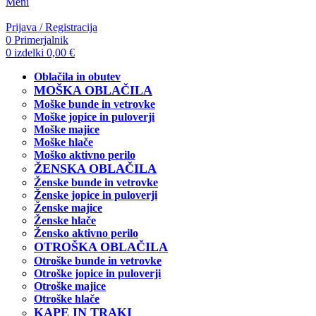
Meni
Prijava / Registracija
0
Primerjalnik
0
izdelki
0,00
€
Oblačila in obutev
MOŠKA OBLAČILA
Moške bunde in vetrovke
Moške jopice in puloverji
Moške majice
Moške hlače
Moško aktivno perilo
ŽENSKA OBLAČILA
Ženske bunde in vetrovke
Ženske jopice in puloverji
Ženske majice
Ženske hlače
Žensko aktivno perilo
OTROŠKA OBLAČILA
Otroške bunde in vetrovke
Otroške jopice in puloverji
Otroške majice
Otroške hlače
KAPE IN TRAKI