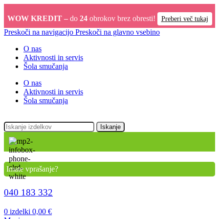
WOW KREDIT –
do
24
obrokov brez obresti!
Preberi več tukaj
Preskoči na navigacijo
Preskoči na glavno vsebino
O nas
Aktivnosti in servis
Šola smučanja
O nas
Aktivnosti in servis
Šola smučanja
Iskanje
Imate vprašanje?
040 183 332
0
izdelki
0,00
€