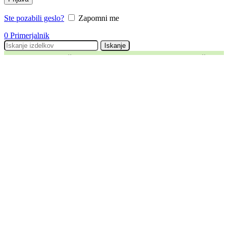
Ste pozabili geslo?
Zapomni me
0
Primerjalnik
Iskanje
Za vsa spletna naročila dodatnih
-15%
popusta na celotno košarico.
Ne velja za kolesa, smuči ali najem koles.
Shimano Ultegra FC-R8100, Hollowtech II 50x34
Domov
»
Shimano Ultegra FC-R8100, Hollowtech II 50x34
Filtriraj po ceni
Min cena
Max cena
Filtriraj
FIltriraj po zalogi
Na zalogi
Filtriraj po blagovni znamki