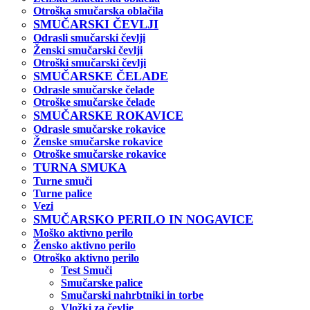
Otroška smučarska oblačila
SMUČARSKI ČEVLJI
Odrasli smučarski čevlji
Ženski smučarski čevlji
Otroški smučarski čevlji
SMUČARSKE ČELADE
Odrasle smučarske čelade
Otroške smučarske čelade
SMUČARSKE ROKAVICE
Odrasle smučarske rokavice
Ženske smučarske rokavice
Otroške smučarske rokavice
TURNA SMUKA
Turne smuči
Turne palice
Vezi
SMUČARSKO PERILO IN NOGAVICE
Moško aktivno perilo
Žensko aktivno perilo
Otroško aktivno perilo
Test Smuči
Smučarske palice
Smučarski nahrbtniki in torbe
Vložki za čevlje