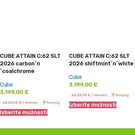
CUBE ATTAIN C:62 SLT
CUBE ATTAIN C:62 SLT
2026 carbon´n
2026 shiftmint´n´white
´coalchrome
Cube
Cube
3.199,00
€
3.199,00
€
od
52,14
€
/ mesec
od
52,14
€
/ mesec
Izberite možnosti
Izberite možnosti