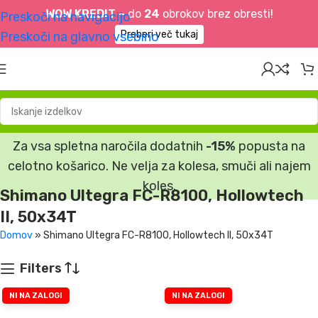
WOW KREDIT –
do
24
obrokov brez obresti!
Preskoči na navigacijo
Preberi več tukaj
Preskoči na glavno vsebino
Za vsa spletna naročila dodatnih
-15%
popusta na
celotno košarico. Ne velja za kolesa, smuči ali najem
koles.
Shimano Ultegra FC-R8100, Hollowtech
II, 50x34T
Domov
»
Shimano Ultegra FC-R8100, Hollowtech II, 50x34T
Filters
NI NA ZALOGI
NI NA ZALOGI