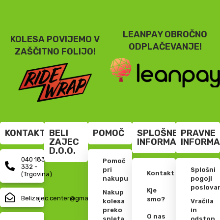
LEANPAY OBROČNO
KOLESA POVIJEMO V
ODPLAČEVANJE!
ZAŠČITNO FOLIJO!
KONTAKT
BELI
POMOČ
SPLOŠNE
PRAVNE
ZAJEC
INFORMACIJE
INFORMA
D.O.O.
040 183
Pomoč
332 -
pri
Splošni
Kontakt
(Trgovina)
nakupu
pogoji
poslova
Kje
Nakup
Belizajec.center@gmail.com
smo?
kolesa
Vračila
preko
in
O nas
spleta
odstop