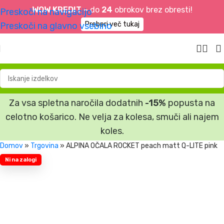
WOW KREDIT –
do
24
obrokov brez obresti!
Preskoči na navigacijo
Preberi več tukaj
Preskoči na glavno vsebino
Za vsa spletna naročila dodatnih
-15%
popusta na
celotno košarico. Ne velja za kolesa, smuči ali najem
koles.
Domov
»
Trgovina
»
ALPINA OČALA ROCKET peach matt Q-LITE pink
Ni na zalogi