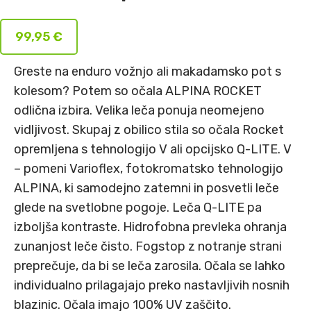
99,95
€
Greste na enduro vožnjo ali makadamsko pot s
kolesom? Potem so očala ALPINA ROCKET
odlična izbira. Velika leča ponuja neomejeno
vidljivost. Skupaj z obilico stila so očala Rocket
opremljena s tehnologijo V ali opcijsko Q-LITE. V
– pomeni Varioflex, fotokromatsko tehnologijo
ALPINA, ki samodejno zatemni in posvetli leče
glede na svetlobne pogoje. Leča Q-LITE pa
izboljša kontraste. Hidrofobna prevleka ohranja
zunanjost leče čisto. Fogstop z notranje strani
preprečuje, da bi se leča zarosila. Očala se lahko
individualno prilagajajo preko nastavljivih nosnih
blazinic. Očala imajo 100% UV zaščito.