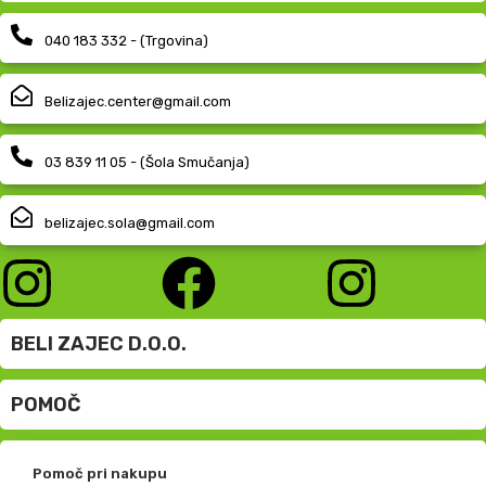
040 183 332 - (Trgovina)
Belizajec.center@gmail.com
03 839 11 05 - (Šola Smučanja)
belizajec.sola@gmail.com
BELI ZAJEC D.O.O.
POMOČ
Pomoč pri nakupu