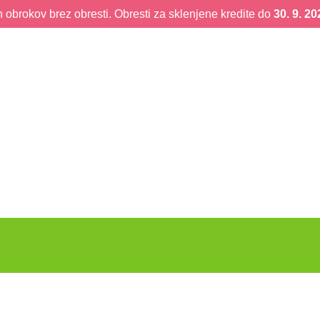
obrokov brez obresti. Obresti za sklenjene kredite do
30. 9. 20