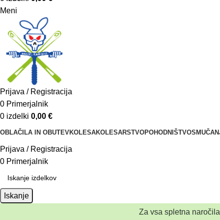
Meni
Prijava / Registracija
0
Primerjalnik
0
izdelki
0,00
€
OBLAČILA IN OBUTEV
KOLESA
KOLESARSTVO
POHODNIŠTVO
SMUČAN
Prijava / Registracija
0
Primerjalnik
Iskanje
Za vsa spletna naročil