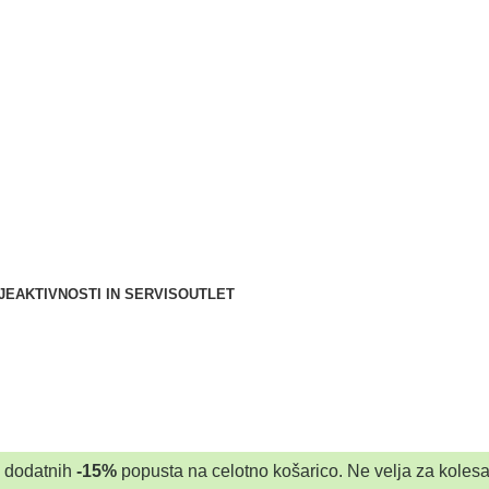
JE
AKTIVNOSTI IN SERVIS
OUTLET
a dodatnih
-15%
popusta na celotno košarico. Ne velja za kolesa