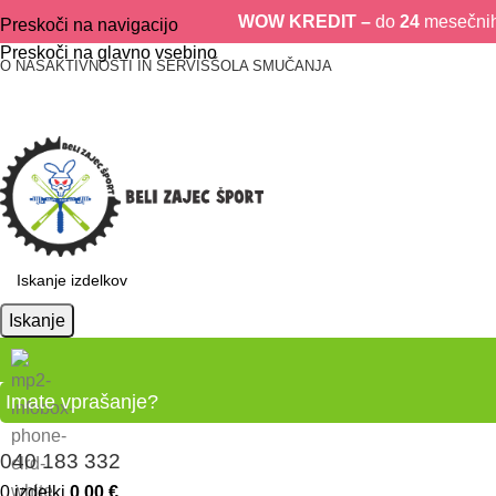
WOW KREDIT –
do
24
mesečnih 
Preskoči na navigacijo
Preskoči na glavno vsebino
O NAS
AKTIVNOSTI IN SERVIS
ŠOLA SMUČANJA
Iskanje
Imate vprašanje?
040 183 332
0
izdelki
0,00
€