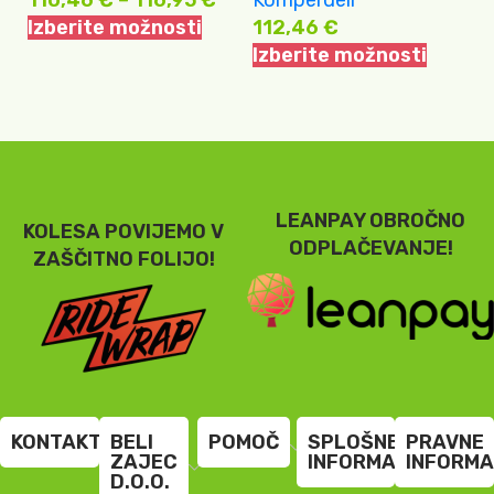
110,46
€
–
116,95
€
Komperdell
K
Izberite možnosti
112,46
€
5
Izberite možnosti
D
LEANPAY OBROČNO
KOLESA POVIJEMO V
ODPLAČEVANJE!
ZAŠČITNO FOLIJO!
KONTAKT
BELI
POMOČ
SPLOŠNE
PRAVNE
ZAJEC
INFORMACIJE
INFORMA
D.O.O.