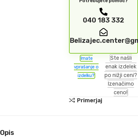
Potrebujete pomoč?
040 183 332
Belizajec.center@g
Ste našli
Imate
enak izdelek
vprašanje o
po nižji ceni?
izdelku?
Izenačimo
ceno!
Primerjaj
Opis