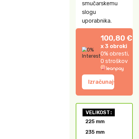
smučarskemu
slogu
uporabnika.
100,80 €
x 3 obroki
0% obresti,
0 stroškov
Izračunaj
VELIKOST
225 mm
235 mm