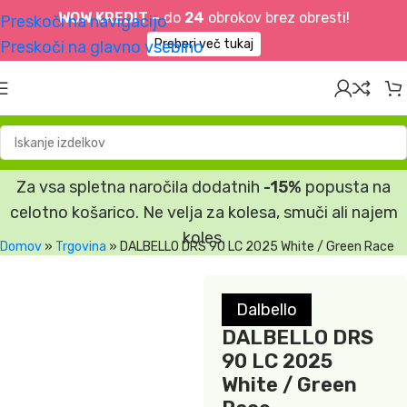
WOW KREDIT –
do
24
obrokov brez obresti!
Preskoči na navigacijo
Preberi več tukaj
Preskoči na glavno vsebino
Za vsa spletna naročila dodatnih
-15%
popusta na
celotno košarico. Ne velja za kolesa, smuči ali najem
koles.
Domov
»
Trgovina
»
DALBELLO DRS 90 LC 2025 White / Green Race
Dalbello
DALBELLO DRS
90 LC 2025
White / Green