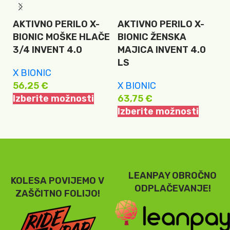
AKTIVNO PERILO X-
AKTIVNO PERILO X-
A
BIONIC MOŠKE HLAČE
BIONIC ŽENSKA
B
3/4 INVENT 4.0
MAJICA INVENT 4.0
H
LS
L
X BIONIC
56,25
€
X BIONIC
X
Izberite možnosti
63,75
€
5
Izberite možnosti
I
LEANPAY OBROČNO
KOLESA POVIJEMO V
ODPLAČEVANJE!
ZAŠČITNO FOLIJO!