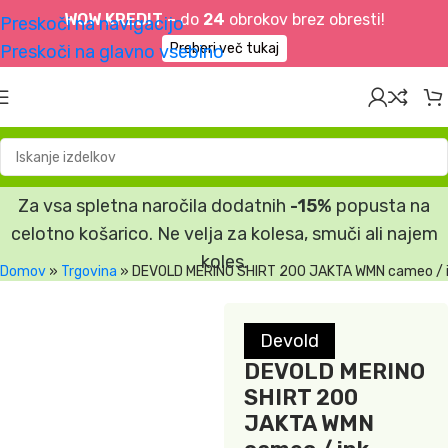
WOW KREDIT –
do
24
obrokov brez obresti!
Preskoči na navigacijo
Preberi več tukaj
Preskoči na glavno vsebino
Za vsa spletna naročila dodatnih
-15%
popusta na
celotno košarico. Ne velja za kolesa, smuči ali najem
koles.
Domov
»
Trgovina
»
DEVOLD MERINO SHIRT 200 JAKTA WMN cameo / 
Devold
DEVOLD MERINO
SHIRT 200
JAKTA WMN