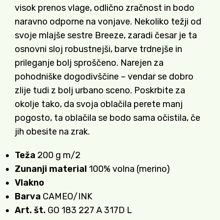
visok prenos vlage, odlično zračnost in bodo
naravno odporne na vonjave. Nekoliko težji od
svoje mlajše sestre Breeze, zaradi česar je ta
osnovni sloj robustnejši, barve trdnejše in
prileganje bolj sproščeno. Narejen za
pohodniške dogodivščine – vendar se dobro
zlije tudi z bolj urbano sceno. Poskrbite za
okolje tako, da svoja oblačila perete manj
pogosto, ta oblačila se bodo sama očistila, če
jih obesite na zrak.
Teža
200 g m/2
Zunanji material
100% volna (merino)
Vlakno
Barva
CAMEO/INK
Art. št.
GO 183 227 A 317D L