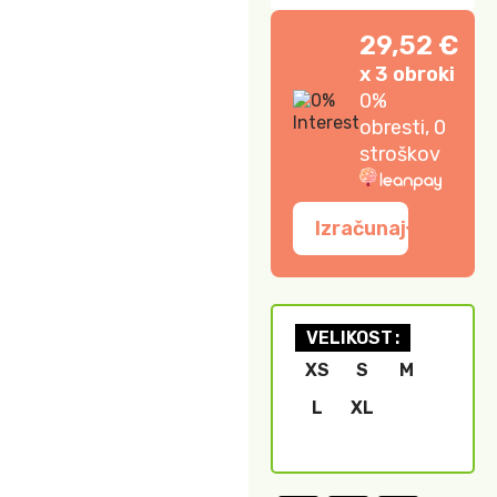
29,52 €
x 3 obroki
0%
obresti, 0
stroškov
Izračunaj
VELIKOST
XS
S
M
L
XL