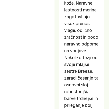
kože. Naravne
lastnosti merina
zagotavljajo
visok prenos
vlage, odlično
zračnost in bodo
naravno odporne
na vonjave.
Nekoliko težji od
svoje mlajše
sestre Breeze,
zaradi česar je ta
osnovni sloj
robustnejši,
barve trdnejše in
prileganje bolj