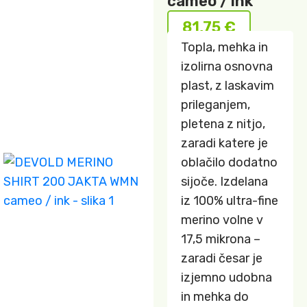
cameo / ink
81,75
€
Topla, mehka in
izolirna osnovna
plast, z laskavim
prileganjem,
pletena z nitjo,
zaradi katere je
oblačilo dodatno
sijoče. Izdelana
iz 100% ultra-fine
merino volne v
17,5 mikrona –
zaradi česar je
izjemno udobna
in mehka do