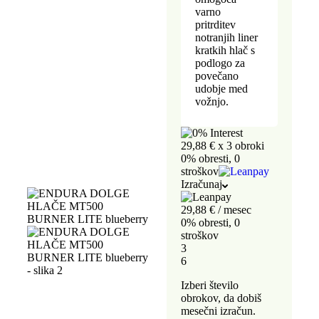
varno
pritrditev
notranjih liner
kratkih hlač s
podlogo za
povečano
udobje med
vožnjo.
29,88 €
x 3 obroki
0% obresti, 0
stroškov
Izračunaj
29,88
€
/ mesec
0% obresti, 0
stroškov
3
6
Izberi število
obrokov, da dobiš
mesečni izračun.