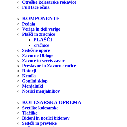
Otroške kolesarske rokavice
Full face očala
KOMPONENTE
Pedala
Verige in deli verige
Plašči in zračnice
PLAŠČI
Zračnice
Sedežne opore
Zavorne Obloge
Zavore in servis zavor
Prestavne in Zavorne ročice
Rotorji
Krmila
Gonilni sklop
Menjalniki
Nosilci menjalnikov
KOLESARSKA OPREMA
Svetilke kolesarske
Tlačilke
Bidoni in nosilci bidonov
Sedeži in prevleke