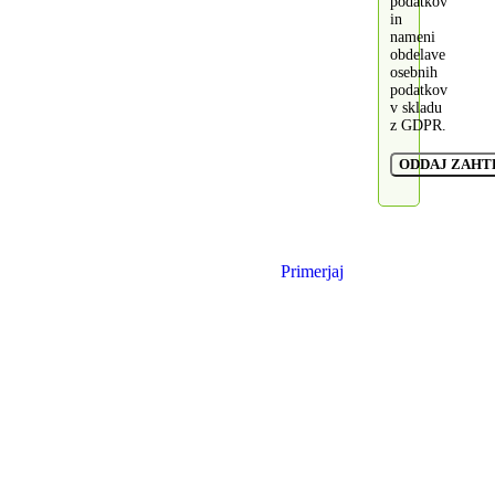
podatkov
in
nameni
obdelave
osebnih
podatkov
v skladu
z GDPR.
Primerjaj