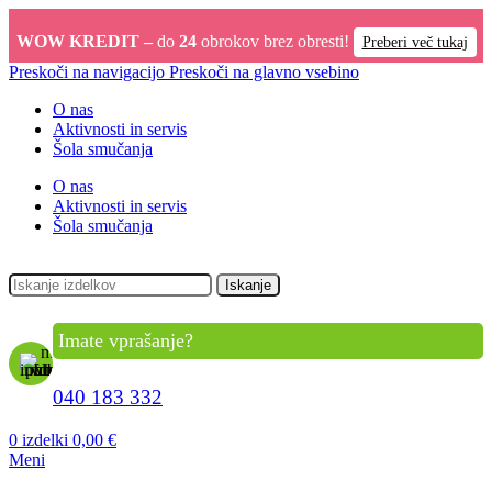
WOW KREDIT –
do
24
obrokov brez obresti!
Preberi več tukaj
Preskoči na navigacijo
Preskoči na glavno vsebino
O nas
Aktivnosti in servis
Šola smučanja
O nas
Aktivnosti in servis
Šola smučanja
Iskanje
Imate vprašanje?
040 183 332
0
izdelki
0,00
€
Meni