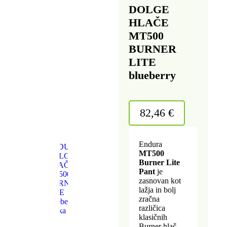
DOLGE
HLAČE
MT500
BURNER
LITE
blueberry
82,46
€
Endura
MT500
Burner Lite
Pant
je
zasnovan kot
lažja in bolj
zračna
različica
klasičnih
Burner hlač,