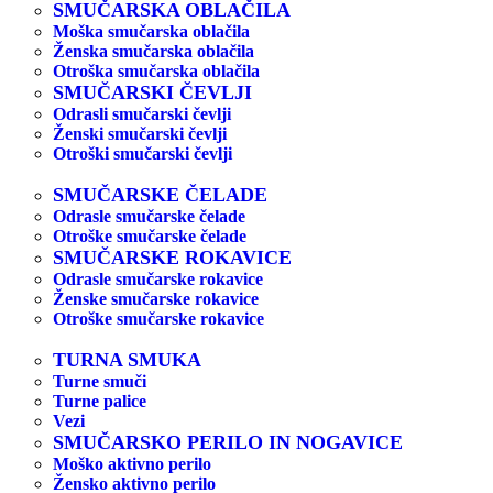
SMUČARSKA OBLAČILA
Moška smučarska oblačila
Ženska smučarska oblačila
Otroška smučarska oblačila
SMUČARSKI ČEVLJI
Odrasli smučarski čevlji
Ženski smučarski čevlji
Otroški smučarski čevlji
SMUČARSKE ČELADE
Odrasle smučarske čelade
Otroške smučarske čelade
SMUČARSKE ROKAVICE
Odrasle smučarske rokavice
Ženske smučarske rokavice
Otroške smučarske rokavice
TURNA SMUKA
Turne smuči
Turne palice
Vezi
SMUČARSKO PERILO IN NOGAVICE
Moško aktivno perilo
Žensko aktivno perilo