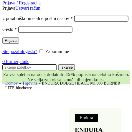
Prijava / Registracija
Prijava
Ustvari račun
Uporabniško ime ali e-poštni naslov
*
Geslo
*
Prijava
Ste pozabili geslo?
Zapomni me
0
Primerjalnik
Iskanje
Za vsa spletna naročila dodatnih
-15%
popusta na celotno košarico.
Ne velja za kolesa, smuči ali najem koles.
Domov
»
Trgovina
»
ENDURA DOLGE HLAČE MT500 BURNER
LITE blueberry
Endura
ENDURA