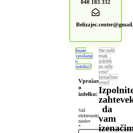
040 183 332
Belizajec.center@gmai
Ste našli
Imate
enak
vprašanje
izdelek
o
po nižji
izdelku?
ceni?
Izenačimo
Vprašanje
ceno!
o
Izpolnit
izdelku:
zahtevek
da
Vaš
elektronski
vam
naslov
izenači
*