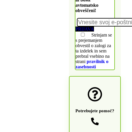
avtomatsko
obveščeni!
PRIJAVA
Strinjam se
s prejemanjem
obvestil o zalogi za
ta izdelek in sem
prebral vsebino na
strani
pravilnik o
zasebnosti
Potrebujete pomoč?