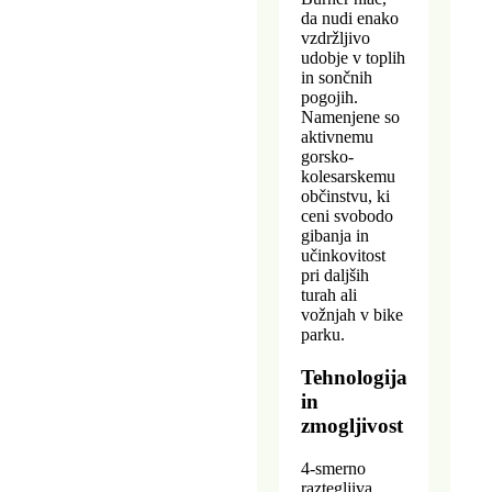
da nudi enako
vzdržljivo
udobje v toplih
in sončnih
pogojih.
Namenjene so
aktivnemu
gorsko-
kolesarskemu
občinstvu, ki
ceni svobodo
gibanja in
učinkovitost
pri daljših
turah ali
vožnjah v bike
parku.
Tehnologija
in
zmogljivost
4-smerno
raztegljiva