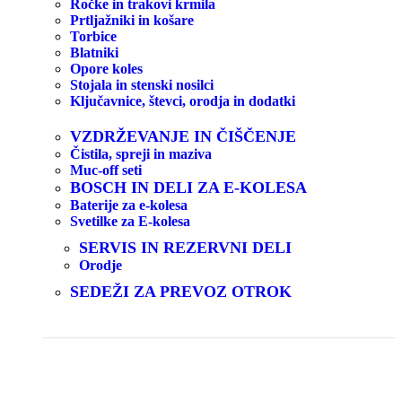
Ročke in trakovi krmila
Prtljažniki in košare
Torbice
Blatniki
Opore koles
Stojala in stenski nosilci
Ključavnice, števci, orodja in dodatki
VZDRŽEVANJE IN ČIŠČENJE
Čistila, spreji in maziva
Muc-off seti
BOSCH IN DELI ZA E-KOLESA
Baterije za e-kolesa
Svetilke za E-kolesa
SERVIS IN REZERVNI DELI
Orodje
SEDEŽI ZA PREVOZ OTROK