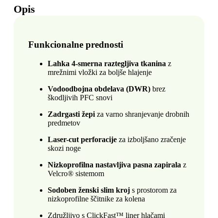
Opis
Funkcionalne prednosti
Lahka 4-smerna raztegljiva tkanina
z
mrežnimi vložki za boljše hlajenje
Vodoodbojna obdelava (DWR)
brez
škodljivih PFC snovi
Zadrgasti žepi
za varno shranjevanje drobnih
predmetov
Laser-cut perforacije
za izboljšano zračenje
skozi noge
Nizkoprofilna nastavljiva pasna zapirala
z
Velcro® sistemom
Sodoben ženski slim kroj
s prostorom za
nizkoprofilne ščitnike za kolena
Združljivo s ClickFast™ liner hlačami