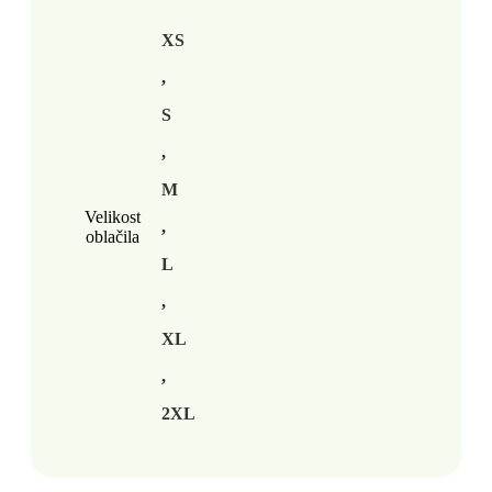
XS
,
S
,
M
Velikost
,
oblačila
L
,
XL
,
2XL