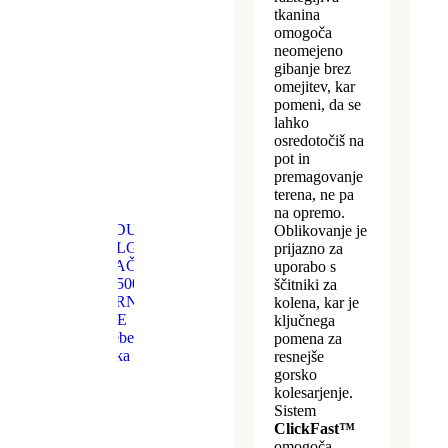
tkanina
omogoča
neomejeno
gibanje brez
omejitev, kar
pomeni, da se
lahko
osredotočiš na
pot in
premagovanje
terena, ne pa
na opremo.
Oblikovanje je
prijazno za
uporabo s
ščitniki za
kolena, kar je
ključnega
pomena za
resnejše
gorsko
kolesarjenje.
Sistem
ClickFast™
omogoča