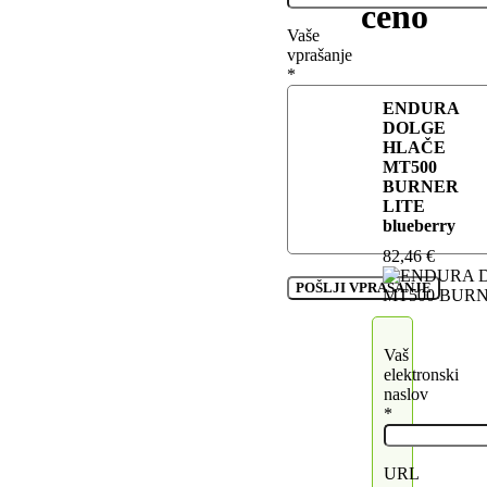
ceno
Vaše
vprašanje
*
ENDURA
DOLGE
HLAČE
MT500
BURNER
LITE
blueberry
82,46
€
Vaš
elektronski
naslov
*
URL