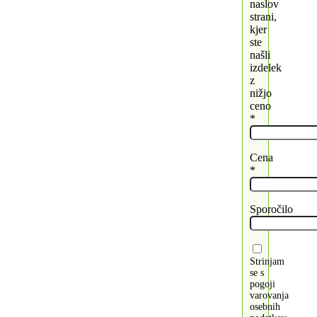
naslov
strani,
kjer
ste
našli
izdelek
z
nižjo
ceno
*
Cena
*
Sporočilo
Strinjam
se s
pogoji
varovanja
osebnih