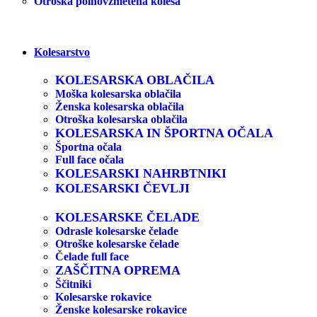
Otroška polnovzmetena kolesa
Kolesarstvo
KOLESARSKA OBLAČILA
Moška kolesarska oblačila
Ženska kolesarska oblačila
Otroška kolesarska oblačila
KOLESARSKA IN ŠPORTNA OČALA
Športna očala
Full face očala
KOLESARSKI NAHRBTNIKI
KOLESARSKI ČEVLJI
KOLESARSKE ČELADE
Odrasle kolesarske čelade
Otroške kolesarske čelade
Čelade full face
ZAŠČITNA OPREMA
Ščitniki
Kolesarske rokavice
Ženske kolesarske rokavice