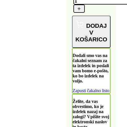
DODAJ
V
KOŠARICO
Dodali smo vas na
čakalni seznam za
ta izdelek in poslali
vam bomo e-pošto,
ko bo izdelek na
voljo.
Zapusti čakalno listo
Želite, da vas
obvestimo, ko je
izdelek nazaj na
zalogi? Vpišite svoj
elektronski naslov
in boste