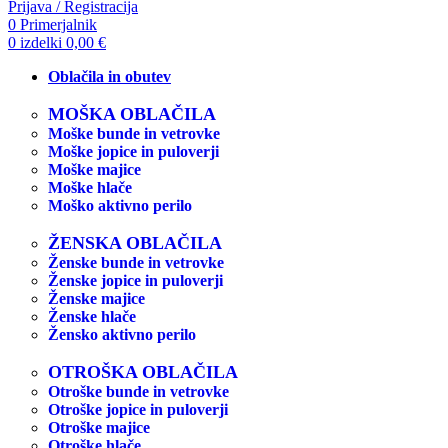
Prijava / Registracija
0
Primerjalnik
0
izdelki
0,00
€
Oblačila in obutev
MOŠKA OBLAČILA
Moške bunde in vetrovke
Moške jopice in puloverji
Moške majice
Moške hlače
Moško aktivno perilo
ŽENSKA OBLAČILA
Ženske bunde in vetrovke
Ženske jopice in puloverji
Ženske majice
Ženske hlače
Žensko aktivno perilo
OTROŠKA OBLAČILA
Otroške bunde in vetrovke
Otroške jopice in puloverji
Otroške majice
Otroške hlače