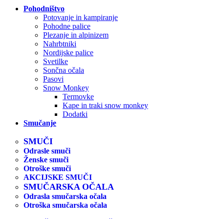
Pohodništvo
Potovanje in kampiranje
Pohodne palice
Plezanje in alpinizem
Nahrbtniki
Nordijske palice
Svetilke
Sončna očala
Pasovi
Snow Monkey
Termovke
Kape in traki snow monkey
Dodatki
Smučanje
SMUČI
Odrasle smuči
Ženske smuči
Otroške smuči
AKCIJSKE SMUČI
SMUČARSKA OČALA
Odrasla smučarska očala
Otroška smučarska očala