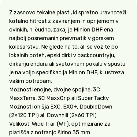
Z zasnovo tekalne plasti, ki spretno uravnoteži
kotalno hitrost z zaviranjem in oprijemom v
ovinkih, ni čudno, zakaj je Minion DHF ena
najbolj posnemanih pnevmatik v gorskem
kolesarstvu. Ne glede na to, ali se vozite po
lokalnih poteh, epski dirki v backcountryju,
dirkanju endura ali svetovnem pokalu v spustu,
je na voljo specifikacija Minion DHF, ki ustreza
vašim potrebam.
Možnosti enojne, dvojne spojine, 3C
MaxxTerra, 3C MaxxGrip ali Super Tacky
Možnosti ohišja EXO, EXO+, DoubleDown
(2×120 TPI) ali Downhill (2×60 TPI)
Velikosti Wide Trail (WT), optimizirane za
platišča z notranjo širino 35 mm