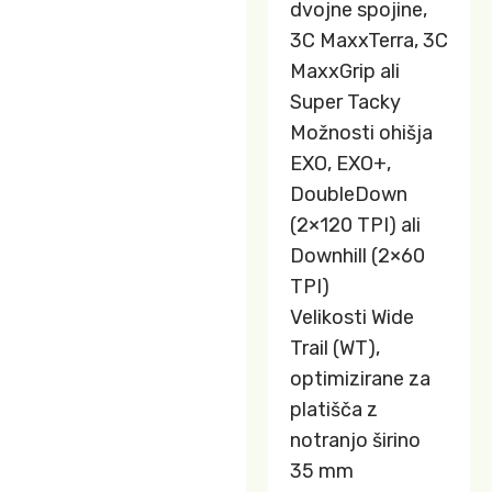
dvojne spojine,
3C MaxxTerra, 3C
MaxxGrip ali
Super Tacky
Možnosti ohišja
EXO, EXO+,
DoubleDown
(2×120 TPI) ali
Downhill (2×60
TPI)
Velikosti Wide
Trail (WT),
optimizirane za
platišča z
notranjo širino
35 mm