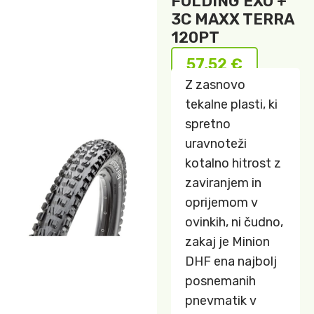
FOLDING EXO +
3C MAXX TERRA
120PT
57,52
€
Z zasnovo
tekalne plasti, ki
spretno
uravnoteži
kotalno hitrost z
zaviranjem in
oprijemom v
ovinkih, ni čudno,
zakaj je Minion
DHF ena najbolj
posnemanih
pnevmatik v