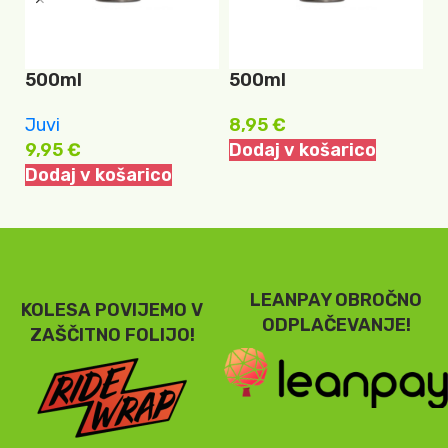
JUVI SUPER 7 SPREJ
JUVI TEKOČA MAST
K
500ml
500ml
P
O
Juvi
8,95
€
9,95
€
Dodaj v košarico
8
Dodaj v košarico
D
LEANPAY OBROČNO
KOLESA POVIJEMO V
ODPLAČEVANJE!
ZAŠČITNO FOLIJO!