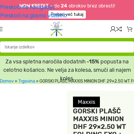
WOW KREDIT –
do
24
obrokov brez obresti!
Preskoči na navigacijo
Preberi več tukaj
Preskoči na glavno vsebino
Za vsa spletna naročila dodatnih
-15%
popusta na
celotno košarico. Ne velja za kolesa, smuči ali najem
koles.
Domov
»
Trgovina
»
GORSKI PLAŠČ MAXXIS MINION DHF 29×2.50 WT 
Maxxis
GORSKI PLAŠČ
MAXXIS MINION
DHF 29×2.50 WT