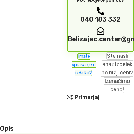
Potrebujete pomoč?
040 183 332
Belizajec.center@g
Ste našli
Imate
enak izdelek
vprašanje o
po nižji ceni?
izdelku?
Izenačimo
ceno!
Primerjaj
Opis