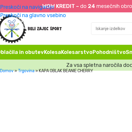
WOW KREDIT –
do
24
mesečnih obrok
Preskoči na navigacijo
Preskoči na glavno vsebino
blačila in obutev
Kolesa
Kolesarstvo
Pohodništvo
S
Za vsa spletna naročila do
Domov
»
Trgovina
»
KAPA OBLAK BEANIE CHERRY