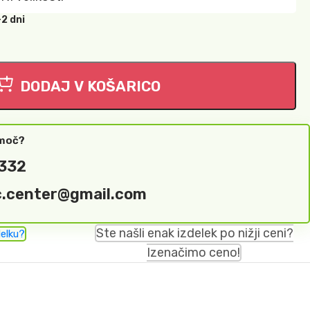
-2 dni
DODAJ V KOŠARICO
omoč?
 332
c.center@gmail.com
Ste našli enak izdelek po nižji ceni?
delku?
Izenačimo ceno!