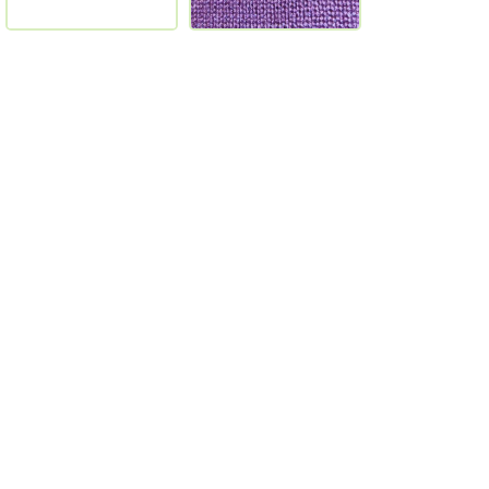
Opis
Naša kapa BEANIE v UNI velikosti
Sorodni izdelki