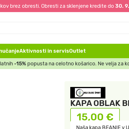
ov brez obresti. Obresti za sklenjene kredite do
30. 9
mučanje
Aktivnosti in servis
Outlet
datnih
-15%
popusta na celotno košarico. Ne velja za ko
KAPA OBLAK B
15,00
€
Naša kapa BEANIE v UN