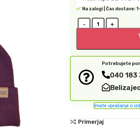
Na zalogi | Čas dostave: 1
Potrebujete p
040 183
Belizaje
Imate vprašanje o iz
Primerjaj