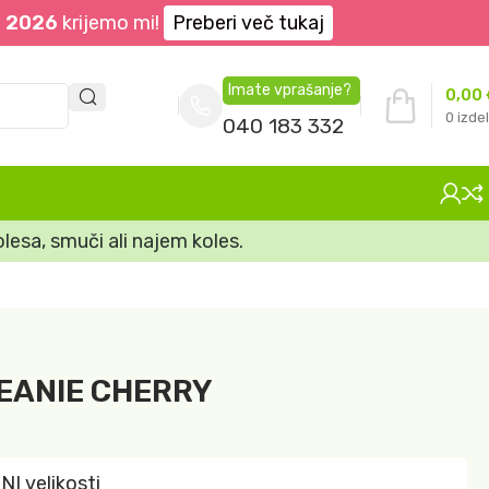
. 2026
krijemo mi!
Preberi več tukaj
Imate vprašanje?
0,00
0
izdel
040 183 332
lesa, smuči ali najem koles.
EANIE CHERRY
I velikosti