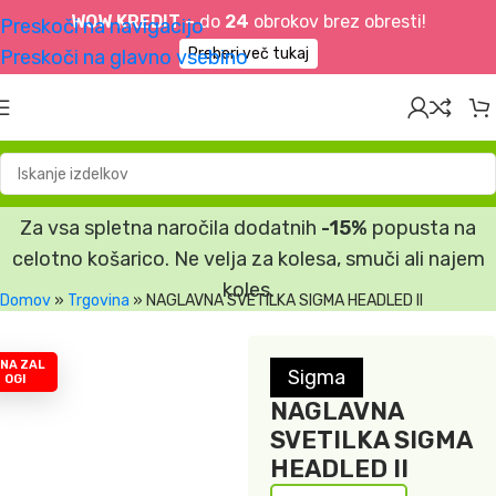
WOW KREDIT –
do
24
obrokov brez obresti!
Preskoči na navigacijo
Preberi več tukaj
Preskoči na glavno vsebino
Za vsa spletna naročila dodatnih
-15%
popusta na
celotno košarico. Ne velja za kolesa, smuči ali najem
koles.
Domov
»
Trgovina
»
NAGLAVNA SVETILKA SIGMA HEADLED II
 NA ZAL
Sigma
OGI
NAGLAVNA
SVETILKA SIGMA
HEADLED II