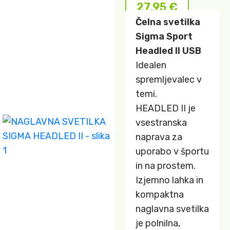
27,95
€
Čelna svetilka
Sigma Sport
Headled II USB
Idealen
spremljevalec v
temi.
HEADLED II je
vsestranska
naprava za
uporabo v športu
in na prostem.
Izjemno lahka in
kompaktna
naglavna svetilka
je polnilna,