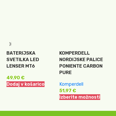
BATERIJSKA
KOMPERDELL
P
SVETILKA LED
NORDIJSKE PALICE
B
LENSER MT6
PONIENTE CARBON
P
PURE
49,90
€
3
Dodaj v košarico
Komperdell
D
51,97
€
Izberite možnosti