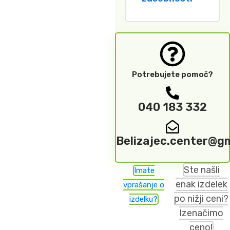
Potrebujete pomoč?
040 183 332
Belizajec.center@g
Ste našli
Imate
enak izdelek
vprašanje o
po nižji ceni?
izdelku?
Izenačimo
ceno!