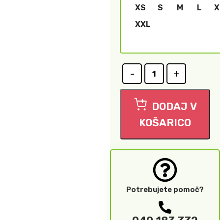
XS
S
M
L
X
XXL
DODAJ V
KOŠARICO
Potrebujete pomoč?