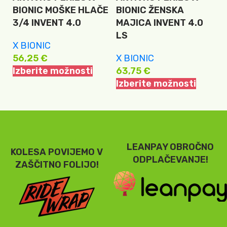
BIONIC MOŠKE HLAČE
BIONIC ŽENSKA
B
3/4 INVENT 4.0
MAJICA INVENT 4.0
M
LS
L
X BIONIC
56,25
€
X BIONIC
X
Izberite možnosti
63,75
€
6
Izberite možnosti
I
LEANPAY OBROČNO
KOLESA POVIJEMO V
ODPLAČEVANJE!
ZAŠČITNO FOLIJO!