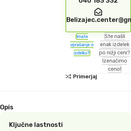
040 183 332
Belizajec.center@g
Ste našli
Imate
enak izdelek
vprašanje o
po nižji ceni?
izdelku?
Izenačimo
ceno!
Primerjaj
Opis
Ključne lastnosti