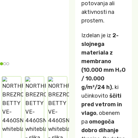
potovanja ali
aktivnosti na
prostem.
Izdelan je iz
2-
slojnega
materiala z
membrano
(10.000 mm H₂O
/ 10.000
g/m²/24 h)
, ki
učinkovito
ščiti
pred vetrom in
vlago
, obenem
pa
omogoča
dobro dihanje