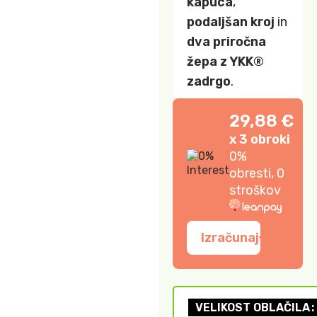
kapuca
,
podaljšan kroj
in
dva priročna
žepa z YKK®
zadrgo
.
29,88 €
x 3 obroki
0%
obresti, 0
stroškov
Izračunaj
VELIKOST OBLAČILA