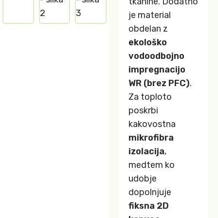
tkanine. Dodatno
je material
obdelan z
ekološko
vodoodbojno
impregnacijo
WR (brez PFC)
.
Za toploto
poskrbi
kakovostna
mikrofibra
izolacija
,
medtem ko
udobje
dopolnjuje
fiksna 2D