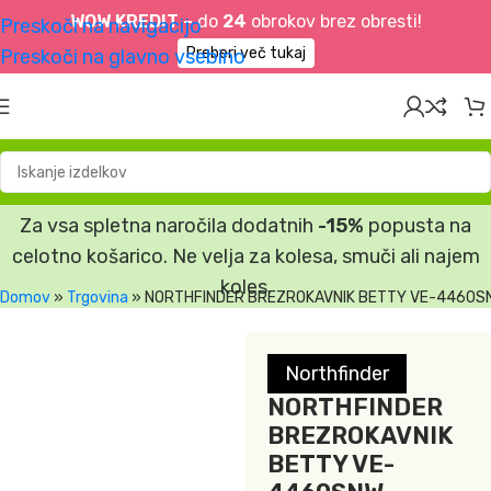
WOW KREDIT –
do
24
obrokov brez obresti!
Preskoči na navigacijo
Preberi več tukaj
Preskoči na glavno vsebino
Za vsa spletna naročila dodatnih
-15%
popusta na
celotno košarico. Ne velja za kolesa, smuči ali najem
koles.
Domov
»
Trgovina
»
NORTHFINDER BREZROKAVNIK BETTY VE-4460SN
Northfinder
NORTHFINDER
BREZROKAVNIK
BETTY VE-