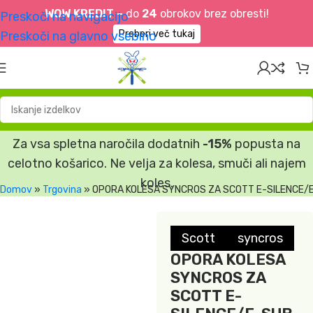
WOW KREDIT –
do
24
obrokov brez obresti!
Preskoči na navigacijo
Preberi več tukaj
Preskoči na glavno vsebino
Za vsa spletna naročila dodatnih
-15%
popusta na
celotno košarico. Ne velja za kolesa, smuči ali najem
koles.
Domov
»
Trgovina
»
OPORA KOLESA SYNCROS ZA SCOTT E-SILENCE/
Scott
syncros
OPORA KOLESA
SYNCROS ZA
SCOTT E-