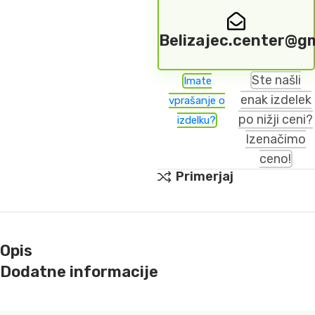
Belizajec.center@g
Ste našli
Imate
enak izdelek
vprašanje o
po nižji ceni?
izdelku?
Izenačimo
ceno!
Primerjaj
Opis
Dodatne informacije