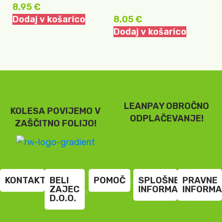
8,95
€
T
Dodaj v košarico
8,05
€
3
Dodaj v košarico
D
LEANPAY OBROČNO
KOLESA POVIJEMO V
ODPLAČEVANJE!
ZAŠČITNO FOLIJO!
KONTAKT
BELI
POMOČ
SPLOŠNE
PRAVNE
ZAJEC
INFORMACIJE
INFORMA
D.O.O.