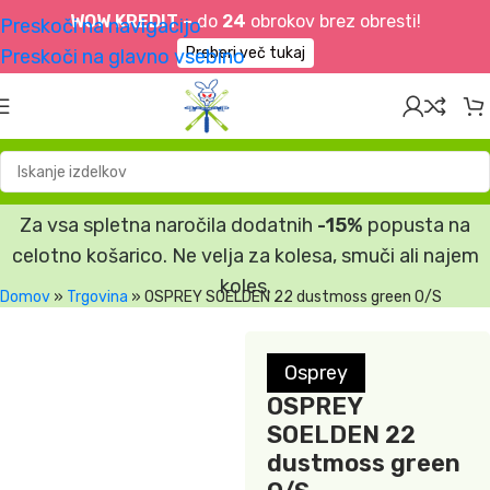
WOW KREDIT –
do
24
obrokov brez obresti!
Preskoči na navigacijo
Preberi več tukaj
Preskoči na glavno vsebino
Za vsa spletna naročila dodatnih
-15%
popusta na
celotno košarico. Ne velja za kolesa, smuči ali najem
koles.
Domov
»
Trgovina
»
OSPREY SOELDEN 22 dustmoss green O/S
Osprey
OSPREY
SOELDEN 22
dustmoss green