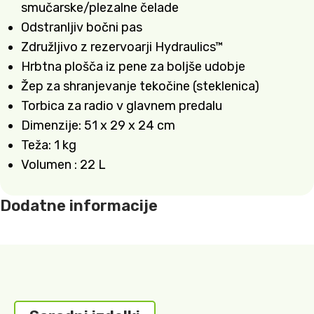
smučarske/plezalne čelade
Odstranljiv bočni pas
Združljivo z rezervoarji Hydraulics™
Hrbtna plošča iz pene za boljše udobje
Žep za shranjevanje tekočine (steklenica)
Torbica za radio v glavnem predalu
Dimenzije: 51 x 29 x 24 cm
Teža: 1 kg
Volumen : 22 L
Dodatne informacije