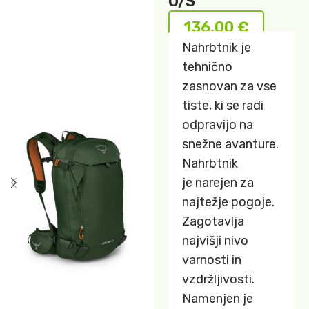
O/S
136,00
€
Nahrbtnik je
tehnično
zasnovan za vse
tiste, ki se radi
odpravijo na
snežne avanture.
Nahrbtnik
je narejen za
najtežje pogoje.
Zagotavlja
najvišji nivo
varnosti in
vzdržljivosti.
Namenjen je