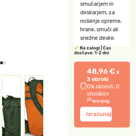
smučarjem in
deskarjem, za
nošenje opreme,
hrane, smuči ali
snežne deske.
Na zalogi | Čas
dostave: 1-2 dni
48,96 €
x
3 obroki
0% obresti, 0
stroškov
Izračunaj