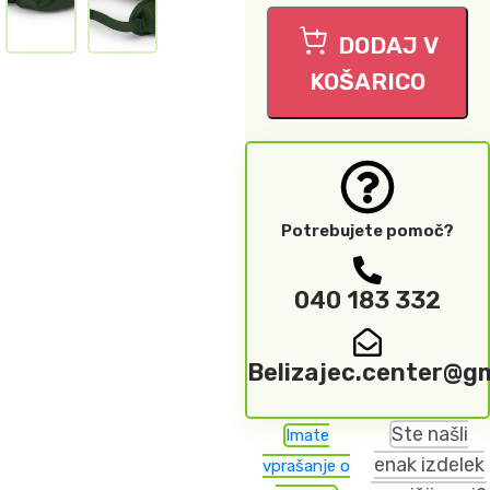
DODAJ V
KOŠARICO
Potrebujete pomoč?
040 183 332
Belizajec.center@g
Ste našli
Imate
enak izdelek
vprašanje o