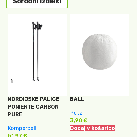
Sorodni izdelki
KOMPERDELL
PETZL KREDA POWER
P
NORDIJSKE PALICE
BALL
S
PONIENTE CARBON
R
Petzl
PURE
3,90
€
P
Komperdell
Dodaj v košarico
3
51,97
€
I