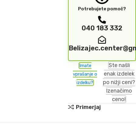
Potrebujete pomoč?
040 183 332
Belizajec.center@g
Ste našli
Imate
enak izdelek
vprašanje o
po nižji ceni?
izdelku?
Izenačimo
ceno!
Primerjaj