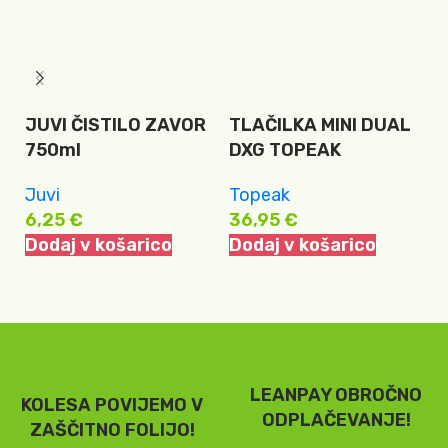
JUVI ČISTILO ZAVOR
TLAČILKA MINI DUAL
T
750ml
DXG TOPEAK
T
Juvi
Topeak
T
6,25
€
36,95
€
6
Dodaj v košarico
Dodaj v košarico
LEANPAY OBROČNO
KOLESA POVIJEMO V
ODPLAČEVANJE!
ZAŠČITNO FOLIJO!