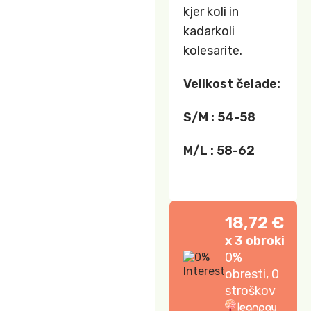
kjer koli in
kadarkoli
kolesarite.
Velikost čelade:
S/M : 54-58
M/L : 58-62
18,72 €
x 3 obroki
0%
obresti, 0
stroškov