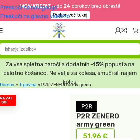
WOW KREDIT –
do
24
obrokov brez obresti!
Preskoči na navigacijo
Preberi več tukaj
Preskoči na glavno vsebino
Za vsa spletna naročila dodatnih
-15%
popusta na
celotno košarico. Ne velja za kolesa, smuči ali najem
koles.
Domov
»
Trgovina
»
P2R ZENERO army green
 NA ZAL
OGI
P2R
P2R ZENERO
army green
51,96
€