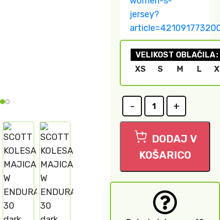
women-s-
jersey?
article=42109177320
VELIKOST OBLAČILA
XS
S
M
L
X
DODAJ V
KOŠARICO