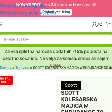
WOW KREDIT –
do
24
obrokov brez obresti!
Preskoči na navigacijo
Preberi več tukaj
Preskoči na glavno vsebino
Za vsa spletna naročila dodatnih
-15%
popusta na
celotno košarico. Ne velja za kolesa, smuči ali najem
koles.
Domov
»
Trgovina
»
SCOTT KOLESARSKA MAJICA W ENDURANCE 30 dar
 NA ZAL
OGI
Scott
SCOTT
KOLESARSKA
MAJICA W