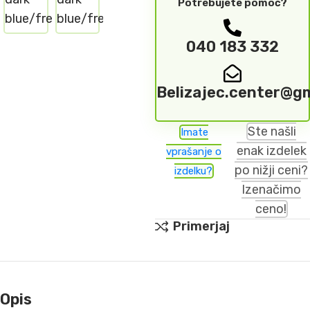
Potrebujete pomoč?
040 183 332
Belizajec.center@g
Ste našli
Imate
enak izdelek
vprašanje o
po nižji ceni?
izdelku?
Izenačimo
ceno!
Primerjaj
Opis