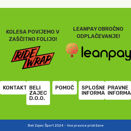
LEANPAY OBROČNO
KOLESA POVIJEMO V
ODPLAČEVANJE!
ZAŠČITNO FOLIJO!
KONTAKT
BELI
POMOČ
SPLOŠNE
PRAVNE
ZAJEC
INFORMACIJE
INFORMA
D.O.O.
Beli Zajec Šport 2024 - Vse pravice pridržane