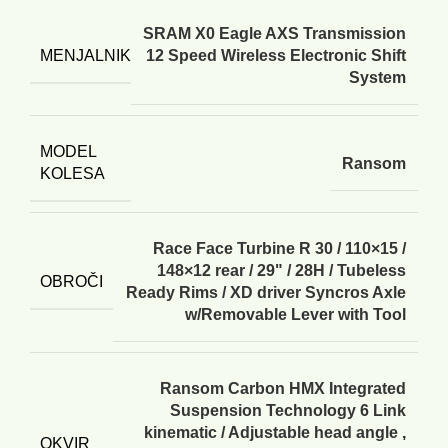
SRAM X0 Eagle AXS Transmission
MENJALNIK
12 Speed Wireless Electronic Shift
System
MODEL
Ransom
KOLESA
Race Face Turbine R 30 / 110×15 /
148×12 rear / 29" / 28H / Tubeless
OBROČI
Ready Rims / XD driver Syncros Axle
w/Removable Lever with Tool
Ransom Carbon HMX Integrated
Suspension Technology 6 Link
kinematic / Adjustable head angle
,
OKVIR