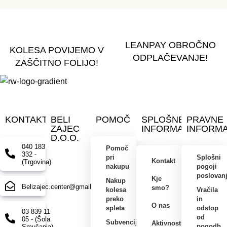
LEANPAY OBROČNO
KOLESA POVIJEMO V
ODPLAČEVANJE!
ZAŠČITNO FOLIJO!
KONTAKT
BELI
POMOČ
SPLOŠNE
PRAVNE
ZAJEC
INFORMACIJE
INFORMA
D.O.O.
040 183
Pomoč
332 -
pri
Splošni
Kontakt
(Trgovina)
nakupu
pogoji
poslovan
Kje
Nakup
Belizajec.center@gmail.com
smo?
kolesa
Vračila
preko
in
O nas
spleta
odstop
03 839 11
od
05 - (Šola
Subvencije
Aktivnosti
pogodb
Smučanja)