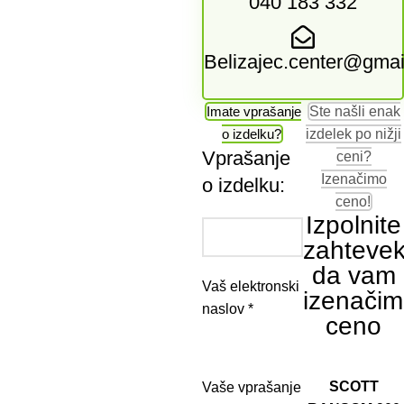
040 183 332
Belizajec.center@gma
Imate vprašanje
Ste našli enak
o izdelku?
izdelek po nižji
Vprašanje
ceni?
Izenačimo
o izdelku:
ceno!
Izpolnite
zahtevek
da vam
Vaš elektronski
izenači
naslov *
ceno
SCOTT
Vaše vprašanje