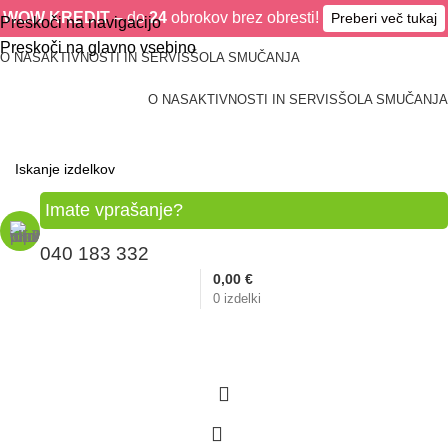
WOW KREDIT –
do
24
obrokov brez obresti!
Preberi več tukaj
Preskoči na navigacijo
Preskoči na glavno vsebino
O NAS
AKTIVNOSTI IN SERVIS
ŠOLA SMUČANJA
O NAS
AKTIVNOSTI IN SERVIS
ŠOLA SMUČANJA
Imate vprašanje?
040 183 332
0,00
€
0
izdelki