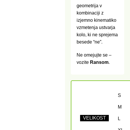
geometrija v
kombinaciji z
izjemno kinematiko
vzmetenja ustvarja
kolo, ki ne sprejema
besede “ne”.
Ne omejujte se –
vozite
Ransom
.
S
M
VELIKOST
L