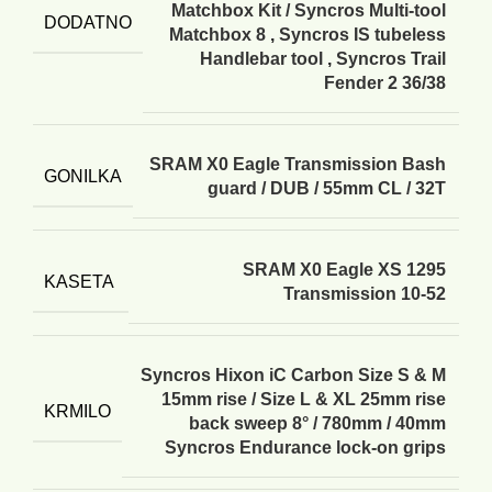
Matchbox Kit / Syncros Multi-tool
DODATNO
Matchbox 8
,
Syncros IS tubeless
Handlebar tool
,
Syncros Trail
Fender 2 36/38
SRAM X0 Eagle Transmission Bash
GONILKA
guard / DUB / 55mm CL / 32T
SRAM X0 Eagle XS 1295
KASETA
Transmission 10-52
Syncros Hixon iC Carbon Size S & M
15mm rise / Size L & XL 25mm rise
KRMILO
back sweep 8° / 780mm / 40mm
Syncros Endurance lock-on grips