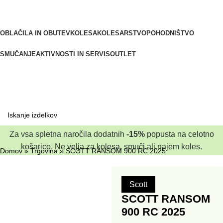
OBLAČILA IN OBUTEV
KOLESA
KOLESARSTVO
POHODNIŠTVO
SMUČANJE
AKTIVNOSTI IN SERVIS
OUTLET
Za vsa spletna naročila dodatnih
-15%
popusta na celotno
košarico. Ne velja za kolesa, smuči ali najem koles.
Domov
»
Trgovina
»
SCOTT RANSOM 900 RC 2025
Scott
SCOTT RANSOM
900 RC 2025