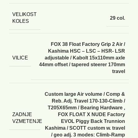
VELIKOST
29 col.
KOLES
FOX 38 Float Factory Grip 2 Air /
Kashima HSC – LSC – HSR- LSR
VILICE
adjustable / Kabolt 15x110mm axle
44mm offset / tapered steerer 170mm
travel
Custom large Air volume / Comp &
Reb. Adj. Travel 170-130-Climb /
T205X65mm / Bearing Hardware
,
ZADNJE
FOX FLOAT X NUDE Factory
VZMETENJE
EVOL Piggy Back Trunnion
Kashima / SCOTT custom w. travel
/ geo adj. 3 modes: Climb-Ramp