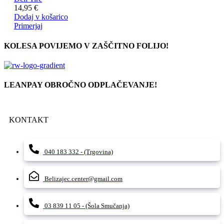
14,95
€
Dodaj v košarico
Primerjaj
KOLESA POVIJEMO V ZAŠČITNO FOLIJO!
LEANPAY OBROČNO ODPLAČEVANJE!
KONTAKT
040 183 332 - (Trgovina)
Belizajec.center@gmail.com
03 839 11 05 - (Šola Smučanja)