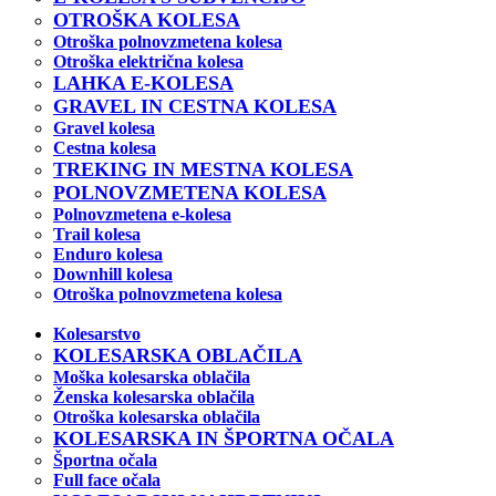
OTROŠKA KOLESA
Otroška polnovzmetena kolesa
Otroška električna kolesa
LAHKA E-KOLESA
GRAVEL IN CESTNA KOLESA
Gravel kolesa
Cestna kolesa
TREKING IN MESTNA KOLESA
POLNOVZMETENA KOLESA
Polnovzmetena e-kolesa
Trail kolesa
Enduro kolesa
Downhill kolesa
Otroška polnovzmetena kolesa
Kolesarstvo
KOLESARSKA OBLAČILA
Moška kolesarska oblačila
Ženska kolesarska oblačila
Otroška kolesarska oblačila
KOLESARSKA IN ŠPORTNA OČALA
Športna očala
Full face očala