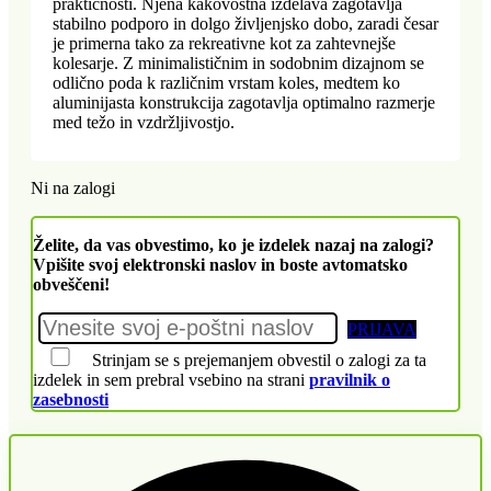
praktičnosti. Njena kakovostna izdelava zagotavlja
stabilno podporo in dolgo življenjsko dobo, zaradi česar
je primerna tako za rekreativne kot za zahtevnejše
kolesarje. Z minimalističnim in sodobnim dizajnom se
odlično poda k različnim vrstam koles, medtem ko
aluminijasta konstrukcija zagotavlja optimalno razmerje
med težo in vzdržljivostjo.
Ni na zalogi
Želite, da vas obvestimo, ko je izdelek nazaj na zalogi?
Vpišite svoj elektronski naslov in boste avtomatsko
obveščeni!
PRIJAVA
Strinjam se s prejemanjem obvestil o zalogi za ta
izdelek in sem prebral vsebino na strani
pravilnik o
zasebnosti