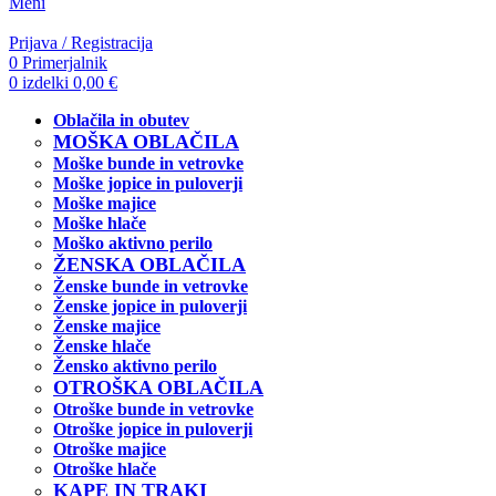
Meni
Prijava / Registracija
0
Primerjalnik
0
izdelki
0,00
€
Oblačila in obutev
MOŠKA OBLAČILA
Moške bunde in vetrovke
Moške jopice in puloverji
Moške majice
Moške hlače
Moško aktivno perilo
ŽENSKA OBLAČILA
Ženske bunde in vetrovke
Ženske jopice in puloverji
Ženske majice
Ženske hlače
Žensko aktivno perilo
OTROŠKA OBLAČILA
Otroške bunde in vetrovke
Otroške jopice in puloverji
Otroške majice
Otroške hlače
KAPE IN TRAKI