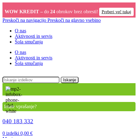
WOW KREDIT –
do
24
obrokov brez obresti!
Preberi več tukaj
Preskoči na navigacijo
Preskoči na glavno vsebino
O nas
Aktivnosti in servis
Šola smučanja
O nas
Aktivnosti in servis
Šola smučanja
Iskanje
Imate vprašanje?
040 183 332
0
izdelki
0,00
€