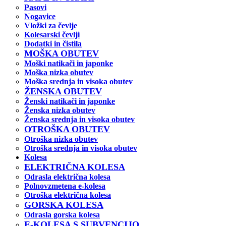
Pasovi
Nogavice
Vložki za čevlje
Kolesarski čevlji
Dodatki in čistila
MOŠKA OBUTEV
Moški natikači in japonke
Moška nizka obutev
Moška srednja in visoka obutev
ŽENSKA OBUTEV
Ženski natikači in japonke
Ženska nizka obutev
Ženska srednja in visoka obutev
OTROŠKA OBUTEV
Otroška nizka obutev
Otroška srednja in visoka obutev
Kolesa
ELEKTRIČNA KOLESA
Odrasla električna kolesa
Polnovzmetena e-kolesa
Otroška električna kolesa
GORSKA KOLESA
Odrasla gorska kolesa
E-KOLESA S SUBVENCIJO