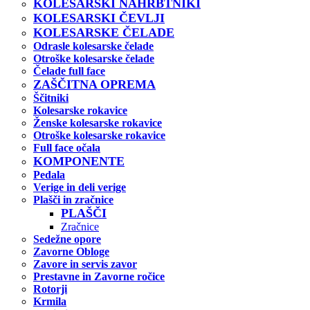
KOLESARSKI NAHRBTNIKI
KOLESARSKI ČEVLJI
KOLESARSKE ČELADE
Odrasle kolesarske čelade
Otroške kolesarske čelade
Čelade full face
ZAŠČITNA OPREMA
Ščitniki
Kolesarske rokavice
Ženske kolesarske rokavice
Otroške kolesarske rokavice
Full face očala
KOMPONENTE
Pedala
Verige in deli verige
Plašči in zračnice
PLAŠČI
Zračnice
Sedežne opore
Zavorne Obloge
Zavore in servis zavor
Prestavne in Zavorne ročice
Rotorji
Krmila