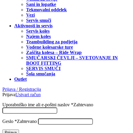
Sani in lopatke
Tekmovalni oddelek
Vezi
Servis smuči
Aktivnosti in servis
Servis koles
Najem koles
Teambuilding za podjetja
Vodene kolesarske ture
Zaščita kolesa – Ride Wrap
SMUČARSKI ČEVLJI – SVETOVANJE IN
BOOT FITTING
SERVIS SMUČI
Šola smučanja
Outlet
Prijava / Registracija
Prijava
Ustvari račun
Uporabniško ime ali e-poštni naslov
*
Zahtevano
Geslo
*
Zahtevano
Prijava