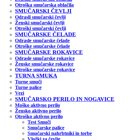
Otroška smučarska oblačila
SMUČARSKI ČEVLJI
Odrasli smučarski čevlji
Ženski smučarski čevlji
Otroški smučarski čevlji
SMUČARSKE ČELADE
Odrasle smučarske čelade
Otroške smučarske čelade
SMUČARSKE ROKAVICE
Odrasle smučarske rokavice
Ženske smučarske rokavice
Otroške smučarske rokavice
TURNA SMUKA
Turne smuči
Turne palice
Vezi
SMUČARSKO PERILO IN NOGAVICE
Moško aktivno perilo
Žensko aktivno perilo
Otroško aktivno perilo
Test Smuči
Smučarske palice
Smučarski nahrbtniki in torbe
Vložki za čevlje