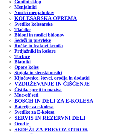
Gonilni sklop
Menjalniki
Nosilci menjalnikov
KOLESARSKA OPREMA
Svetilke kolesarske
Tlačilke
Bidoni in nosilci bidonov
Sedeži in prevleke
Ročke in trakovi krmila
Prtljažniki in košare
Torbice
Blatniki
Opore koles
Stojala in stenski nosilci
Ključavnice, števci, orodja in dodatki
VZDRŽEVANJE IN ČIŠČENJE
Čistila, spreji in maziva
Muc-off seti
BOSCH IN DELI ZA E-KOLESA
Baterije za e-kolesa
Svetilke za E-kolesa
SERVIS IN REZERVNI DELI
Orodje
SEDEŽI ZA PREVOZ OTROK