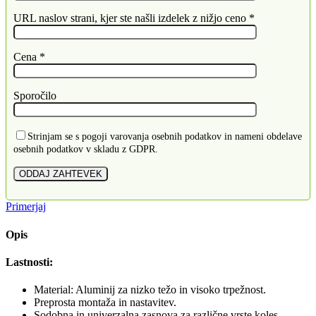
URL naslov strani, kjer ste našli izdelek z nižjo ceno *
Cena *
Sporočilo
Strinjam se s pogoji varovanja osebnih podatkov in nameni obdelave
osebnih podatkov v skladu z GDPR.
Primerjaj
Opis
Lastnosti:
Material: Aluminij za nizko težo in visoko trpežnost.
Preprosta montaža in nastavitev.
Sodobna in univerzalna zasnova za različne vrste koles.