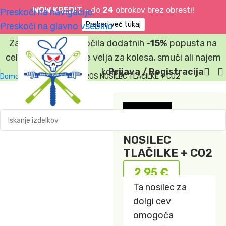
WOW KREDIT –
do
24
obrokov brez obresti!
Preskoči na navigacijo
Preberi več tukaj
Preskoči na glavno vsebino
Za vsa spletna naročila dodatnih
-15%
popusta na
celotno košarico. Ne velja za kolesa, smuči ali najem
koles.
Prijava / Registracija
Domov
»
Trgovina
»
SYNCROS NOSILEC TLAČILKE + CO2
syncros
SYNCROS
NOSILEC
TLAČILKE + CO2
2,95
€
Ta nosilec za
dolgi cev
omogoča