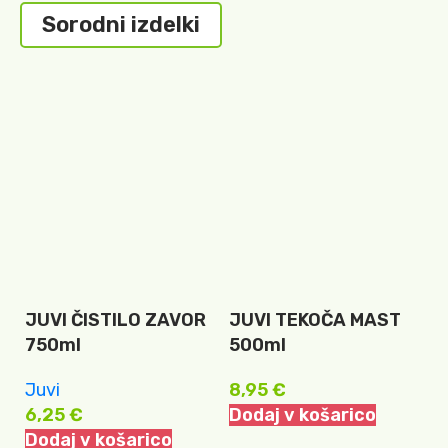
Sorodni izdelki
JUVI ČISTILO ZAVOR
JUVI TEKOČA MAST
T
750ml
500ml
B
B
Juvi
8,95
€
6,25
€
Dodaj v košarico
T
Dodaj v košarico
6