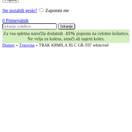
Ste pozabili geslo?
Zapomni me
0
Primerjalnik
Iskanje
Za vsa spletna naročila dodatnih
-15%
popusta na celotno košarico.
Ne velja za kolesa, smuči ali najem koles.
Domov
»
Trgovina
»
TRAK KRMILA XLC GR-T07 white/red