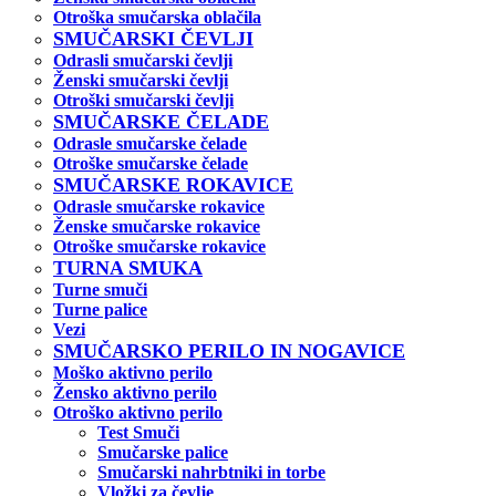
Otroška smučarska oblačila
SMUČARSKI ČEVLJI
Odrasli smučarski čevlji
Ženski smučarski čevlji
Otroški smučarski čevlji
SMUČARSKE ČELADE
Odrasle smučarske čelade
Otroške smučarske čelade
SMUČARSKE ROKAVICE
Odrasle smučarske rokavice
Ženske smučarske rokavice
Otroške smučarske rokavice
TURNA SMUKA
Turne smuči
Turne palice
Vezi
SMUČARSKO PERILO IN NOGAVICE
Moško aktivno perilo
Žensko aktivno perilo
Otroško aktivno perilo
Test Smuči
Smučarske palice
Smučarski nahrbtniki in torbe
Vložki za čevlje