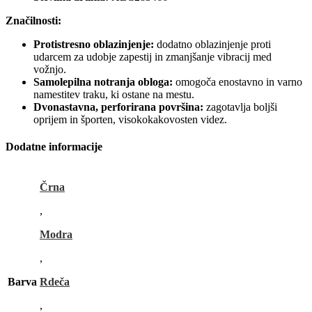
Značilnosti:
Protistresno oblazinjenje:
dodatno oblazinjenje proti
udarcem za udobje zapestij in zmanjšanje vibracij med
vožnjo.
Samolepilna notranja obloga:
omogoča enostavno in varno
namestitev traku, ki ostane na mestu.
Dvonastavna, perforirana površina:
zagotavlja boljši
oprijem in športen, visokokakovosten videz.
Dodatne informacije
Črna
,
Modra
,
Barva
Rdeča
,