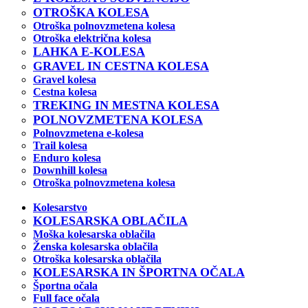
OTROŠKA KOLESA
Otroška polnovzmetena kolesa
Otroška električna kolesa
LAHKA E-KOLESA
GRAVEL IN CESTNA KOLESA
Gravel kolesa
Cestna kolesa
TREKING IN MESTNA KOLESA
POLNOVZMETENA KOLESA
Polnovzmetena e-kolesa
Trail kolesa
Enduro kolesa
Downhill kolesa
Otroška polnovzmetena kolesa
Kolesarstvo
KOLESARSKA OBLAČILA
Moška kolesarska oblačila
Ženska kolesarska oblačila
Otroška kolesarska oblačila
KOLESARSKA IN ŠPORTNA OČALA
Športna očala
Full face očala