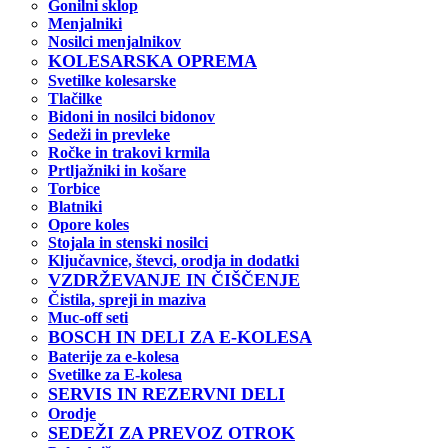
Gonilni sklop
Menjalniki
Nosilci menjalnikov
KOLESARSKA OPREMA
Svetilke kolesarske
Tlačilke
Bidoni in nosilci bidonov
Sedeži in prevleke
Ročke in trakovi krmila
Prtljažniki in košare
Torbice
Blatniki
Opore koles
Stojala in stenski nosilci
Ključavnice, števci, orodja in dodatki
VZDRŽEVANJE IN ČIŠČENJE
Čistila, spreji in maziva
Muc-off seti
BOSCH IN DELI ZA E-KOLESA
Baterije za e-kolesa
Svetilke za E-kolesa
SERVIS IN REZERVNI DELI
Orodje
SEDEŽI ZA PREVOZ OTROK