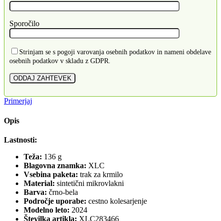
Sporočilo
Strinjam se s pogoji varovanja osebnih podatkov in nameni obdelave
osebnih podatkov v skladu z GDPR.
Primerjaj
Opis
Lastnosti:
Teža:
136 g
Blagovna znamka:
XLC
Vsebina paketa:
trak za krmilo
Material:
sintetični mikrovlakni
Barva:
črno-bela
Področje uporabe:
cestno kolesarjenje
Modelno leto:
2024
Številka artikla:
XLC283466