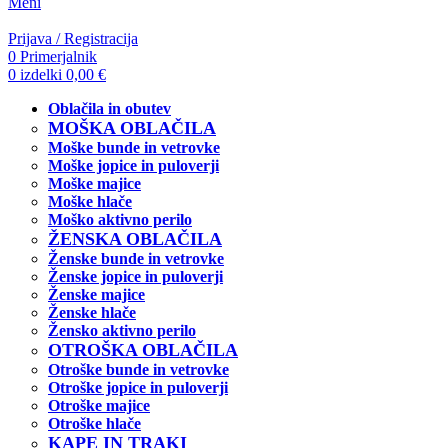
Meni
Prijava / Registracija
0
Primerjalnik
0
izdelki
0,00
€
Oblačila in obutev
MOŠKA OBLAČILA
Moške bunde in vetrovke
Moške jopice in puloverji
Moške majice
Moške hlače
Moško aktivno perilo
ŽENSKA OBLAČILA
Ženske bunde in vetrovke
Ženske jopice in puloverji
Ženske majice
Ženske hlače
Žensko aktivno perilo
OTROŠKA OBLAČILA
Otroške bunde in vetrovke
Otroške jopice in puloverji
Otroške majice
Otroške hlače
KAPE IN TRAKI