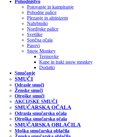
Pohodništvo
Potovanje in kampiranje
Pohodne palice
Plezanje in alpinizem
Nahrbtniki
Nordijske palice
Svetilke
Sončna očala
Pasovi
Snow Monkey
Termovke
Kape in traki snow monkey
Dodatki
Smučanje
SMUČI
Odrasle smuči
Ženske smuči
Otroške smuči
AKCIJSKE SMUČI
SMUČARSKA OČALA
Odrasla smučarska očala
Otroška smučarska očala
SMUČARSKA OBLAČILA
Moška smučarska oblačila
Ženska smučarska oblačila