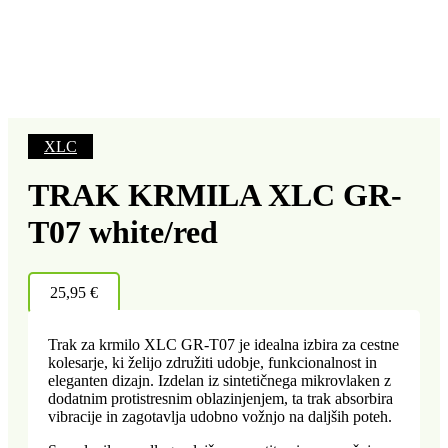
XLC
TRAK KRMILA XLC GR-
T07 white/red
25,95
€
Trak za krmilo XLC GR-T07 je idealna izbira za cestne
kolesarje, ki želijo združiti udobje, funkcionalnost in
eleganten dizajn. Izdelan iz sintetičnega mikrovlaken z
dodatnim protistresnim oblazinjenjem, ta trak absorbira
vibracije in zagotavlja udobno vožnjo na daljših poteh.