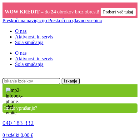
WOW KREDIT –
do
24
obrokov brez obresti!
Preberi več tukaj
Preskoči na navigacijo
Preskoči na glavno vsebino
O nas
Aktivnosti in servis
Šola smučanja
O nas
Aktivnosti in servis
Šola smučanja
Iskanje
Imate vprašanje?
040 183 332
0
izdelki
0,00
€