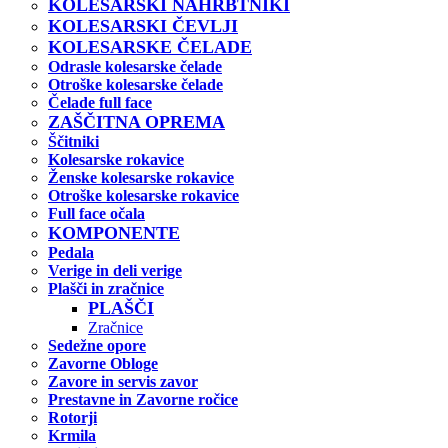
KOLESARSKI NAHRBTNIKI
KOLESARSKI ČEVLJI
KOLESARSKE ČELADE
Odrasle kolesarske čelade
Otroške kolesarske čelade
Čelade full face
ZAŠČITNA OPREMA
Ščitniki
Kolesarske rokavice
Ženske kolesarske rokavice
Otroške kolesarske rokavice
Full face očala
KOMPONENTE
Pedala
Verige in deli verige
Plašči in zračnice
PLAŠČI
Zračnice
Sedežne opore
Zavorne Obloge
Zavore in servis zavor
Prestavne in Zavorne ročice
Rotorji
Krmila