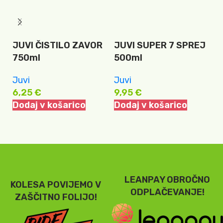
JUVI ČISTILO ZAVOR
JUVI SUPER 7 SPREJ
T
750ml
500ml
T
Juvi
Juvi
T
6,25
€
9,95
€
7
Dodaj v košarico
Dodaj v košarico
D
LEANPAY OBROČNO
KOLESA POVIJEMO V
ODPLAČEVANJE!
ZAŠČITNO FOLIJO!