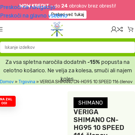
WOW KREDIT –
do
24
obrokov brez obresti!
Preskoči na navigacijo
Preberi več tukaj
Preskoči na glavno vsebino
Za vsa spletna naročila dodatnih
-15%
popusta na
celotno košarico. Ne velja za kolesa, smuči ali najem
koles.
Domov
»
Trgovina
»
VERIGA SHIMANO CN-HG95 10 SPEED 116 členov
 NA ZAL
SHIMANO
OGI
VERIGA
SHIMANO CN-
HG95 10 SPEED