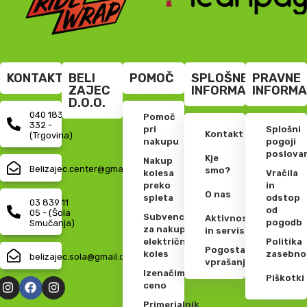
KONTAKT
BELI
POMOČ
SPLOŠNE
PRAVNE
ZAJEC
INFORMACIJE
INFORMA
D.O.O.
040 183
Pomoč
332 -
pri
Splošni
Kontakt
(Trgovina)
nakupu
pogoji
poslova
Kje
Nakup
Belizajec.center@gmail.com
smo?
kolesa
Vračila
preko
in
O nas
spleta
odstop
03 839 11
od
05 - (Šola
Subvencije
Aktivnosti
pogodb
Smučanja)
za nakup
in servis
električnih
Politika
Pogosta
koles
zasebno
belizajec.sola@gmail.com
vprašanja
Izenačimo
Piškotki
ceno
Primerjalnik