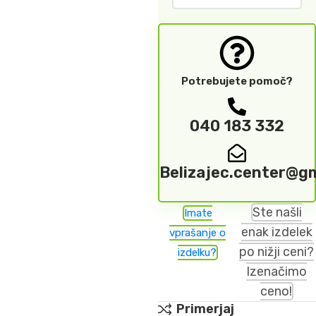
Potrebujete pomoč?
040 183 332
Belizajec.center@g
Ste našli
Imate
enak izdelek
vprašanje o
po nižji ceni?
izdelku?
Izenačimo
ceno!
Primerjaj