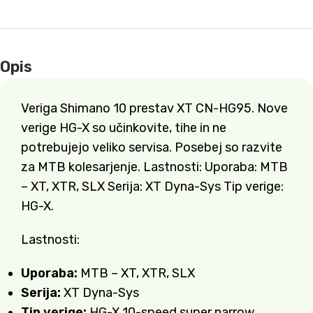
Opis
Veriga Shimano 10 prestav XT CN-HG95. Nove
verige HG-X so učinkovite, tihe in ne
potrebujejo veliko servisa. Posebej so razvite
za MTB kolesarjenje. Lastnosti: Uporaba: MTB
– XT, XTR, SLX Serija: XT Dyna-Sys Tip verige:
HG-X.
Lastnosti:
Uporaba:
MTB – XT, XTR, SLX
Serija:
XT Dyna-Sys
Tip verige:
HG-X 10-speed super narrow