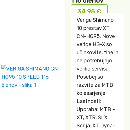
116 členov
34,95
€
Veriga Shimano
10 prestav XT
CN-HG95. Nove
verige HG-X so
učinkovite, tihe in
ne potrebujejo
veliko servisa.
Posebej so
razvite za MTB
kolesarjenje.
Lastnosti:
Uporaba: MTB –
XT, XTR, SLX
Serija: XT Dyna-