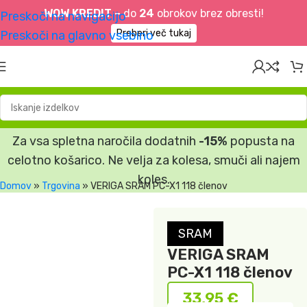
WOW KREDIT –
do
24
obrokov brez obresti!
Preskoči na navigacijo
Preberi več tukaj
Preskoči na glavno vsebino
Za vsa spletna naročila dodatnih
-15%
popusta na
celotno košarico. Ne velja za kolesa, smuči ali najem
koles.
Domov
»
Trgovina
»
VERIGA SRAM PC-X1 118 členov
SRAM
VERIGA SRAM
PC-X1 118 členov
33,95
€