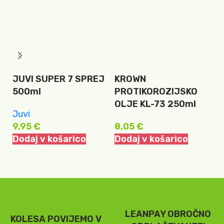
JUVI SUPER 7 SPREJ
KROWN
T
500ml
PROTIKOROZIJSKO
B
OLJE KL-73 250ml
B
Juvi
9,95
€
8,05
€
T
Dodaj v košarico
Dodaj v košarico
6
D
LEANPAY OBROČNO
KOLESA POVIJEMO V