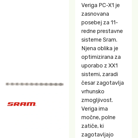
Veriga PC-X1 je
zasnovana
posebej za 11-
redne prestavne
sisteme Sram.
Njena oblika je
optimizirana za
uporabo z XX1
sistemi, zaradi
česar zagotavlja
vrhunsko
zmogljivost.
Veriga ima
močne, polne
zatiče, ki
zagotavljajo