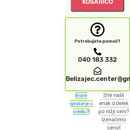
KOŠARICO
Potrebujete pomoč?
040 183 332
Belizajec.center@g
Ste našli
Imate
enak izdelek
vprašanje o
po nižji ceni?
izdelku?
Izenačimo
ceno!