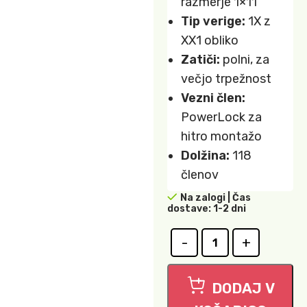
razmerje 1×11
Tip verige:
1X z
XX1 obliko
Zatiči:
polni, za
večjo trpežnost
Vezni člen:
PowerLock za
hitro montažo
Dolžina:
118
členov
Na zalogi | Čas
dostave: 1-2 dni
DODAJ V