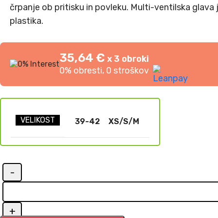
črpanje ob pritisku in povleku. Multi-ventilska glava
plastika.
35,64 €
x 3 obroki
0% obresti, 0 stroškov
VELIKOST
39-42
XS/S/M