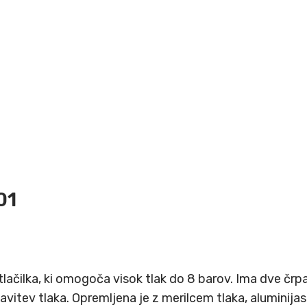
01
lačilka, ki omogoča visok tlak do 8 barov. Ima dve črpalk
stavitev tlaka. Opremljena je z merilcem tlaka, alumini