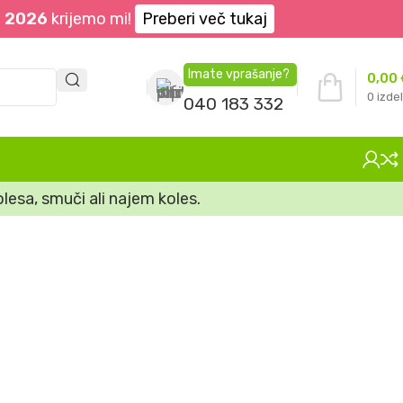
. 2026
krijemo mi!
Preberi več tukaj
Imate vprašanje?
0,00
0
izdel
040 183 332
lesa, smuči ali najem koles.