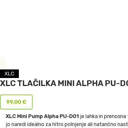
XLC
XLC TLAČILKA MINI ALPHA PU-D
99,00
€
XLC Mini Pump Alpha PU-D01
je lahka in prenosna t
jo naredi idealno za hitro polnjenje ali natančno na