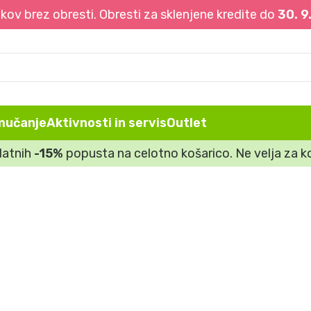
ov brez obresti. Obresti za sklenjene kredite do
30. 9
mučanje
Aktivnosti in servis
Outlet
datnih
-15%
popusta na celotno košarico. Ne velja za ko