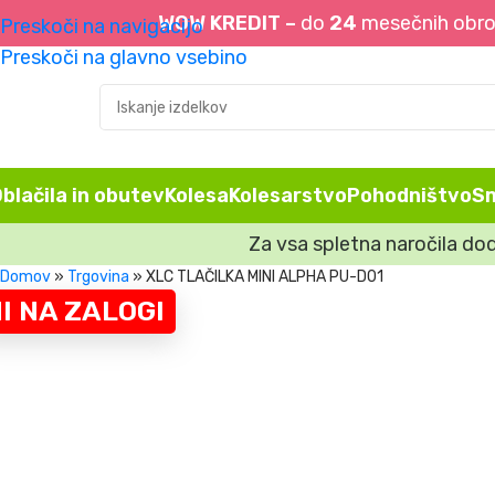
WOW KREDIT –
do
24
mesečnih obrok
Preskoči na navigacijo
Preskoči na glavno vsebino
blačila in obutev
Kolesa
Kolesarstvo
Pohodništvo
S
Za vsa spletna naročila do
Domov
»
Trgovina
»
XLC TLAČILKA MINI ALPHA PU-D01
I NA ZALOGI