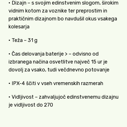
• Dizajn – s svojim edinstvenim slogom, širokim
vidnim kotom za voznike ter preprostim in
praktičnim dizajnom bo navdušil okus vsakega
kolesarja
• Teža – 31 g
• Čas delovanja baterije > – odvisno od
izbranega načina osvetlitve največ 15 ur je
dovolj za vsako, tudi večdnevno potovanje
• IPX-4 ščiti v vseh vremenskih razmerah
• Vidljivost – zahvaljujoč edinstvenemu dizajnu
je vidljivost do 270