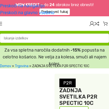
WOW KREDIT –
do
24
obrokov brez obresti!
Preskoči na navigacijo
Preberi več tukaj
Preskoči na glavno vsebino
Za vsa spletna naročila dodatnih
-15%
popusta na
celotno košarico. Ne velja za kolesa, smuči ali najem
koles.
Domov
»
Trgovina
»
ZADNJA SVETILKA P2R SPECTIC 10C
P2R
ZADNJA
SVETILKA P2R
SPECTIC 10C