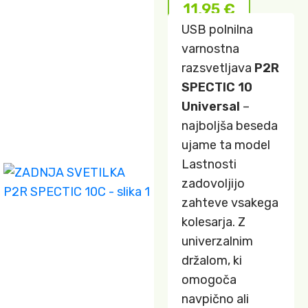
11,95
€
USB polnilna
varnostna
razsvetljava
P2R
SPECTIC 10
Universal
–
najboljša beseda
ujame ta model
Lastnosti
zadovoljijo
zahteve vsakega
kolesarja. Z
univerzalnim
držalom, ki
omogoča
navpično ali