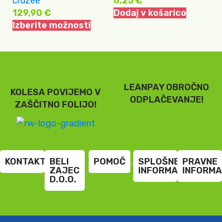
cruzee
6,25
€
D
129,90
€
Dodaj v košarico
Izberite možnosti
LEANPAY OBROČNO
KOLESA POVIJEMO V
ODPLAČEVANJE!
ZAŠČITNO FOLIJO!
KONTAKT
BELI
POMOČ
SPLOŠNE
PRAVNE
ZAJEC
INFORMACIJE
INFORMA
D.O.O.