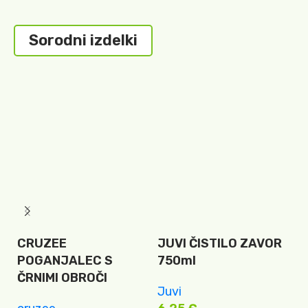
Sorodni izdelki
CRUZEE
JUVI ČISTILO ZAVOR
J
POGANJALEC S
750ml
5
ČRNIMI OBROČI
Juvi
8