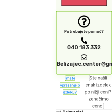
Potrebujete pomoč?
040 183 332
Belizajec.center@g
Ste našli
Imate
enak izdelek
vprašanje o
po nižji ceni?
izdelku?
Izenačimo
ceno!