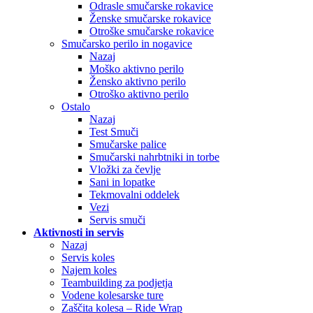
Odrasle smučarske rokavice
Ženske smučarske rokavice
Otroške smučarske rokavice
Smučarsko perilo in nogavice
Nazaj
Moško aktivno perilo
Žensko aktivno perilo
Otroško aktivno perilo
Ostalo
Nazaj
Test Smuči
Smučarske palice
Smučarski nahrbtniki in torbe
Vložki za čevlje
Sani in lopatke
Tekmovalni oddelek
Vezi
Servis smuči
Aktivnosti in servis
Nazaj
Servis koles
Najem koles
Teambuilding za podjetja
Vodene kolesarske ture
Zaščita kolesa – Ride Wrap