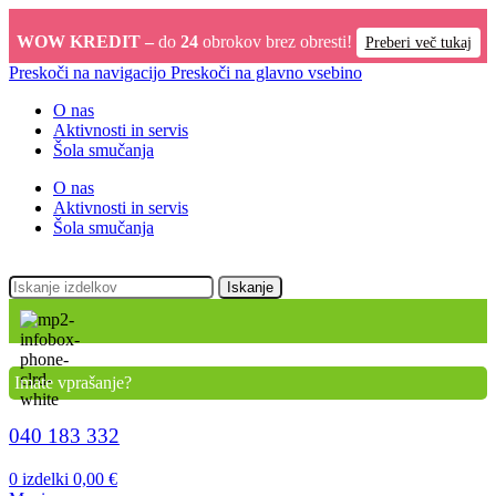
WOW KREDIT –
do
24
obrokov brez obresti!
Preberi več tukaj
Preskoči na navigacijo
Preskoči na glavno vsebino
O nas
Aktivnosti in servis
Šola smučanja
O nas
Aktivnosti in servis
Šola smučanja
Iskanje
Imate vprašanje?
040 183 332
0
izdelki
0,00
€