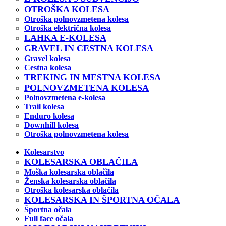
OTROŠKA KOLESA
Otroška polnovzmetena kolesa
Otroška električna kolesa
LAHKA E-KOLESA
GRAVEL IN CESTNA KOLESA
Gravel kolesa
Cestna kolesa
TREKING IN MESTNA KOLESA
POLNOVZMETENA KOLESA
Polnovzmetena e-kolesa
Trail kolesa
Enduro kolesa
Downhill kolesa
Otroška polnovzmetena kolesa
Kolesarstvo
KOLESARSKA OBLAČILA
Moška kolesarska oblačila
Ženska kolesarska oblačila
Otroška kolesarska oblačila
KOLESARSKA IN ŠPORTNA OČALA
Športna očala
Full face očala