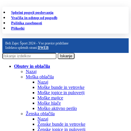
Splošni pogoji poslovanja
Vračila in odstop od pogodb
Politika zasebnosti
Piškotki
Beli Zajec Šport 2024 - Vse pravice pridržane
Izdelava spletnih strani
DWEB
Iskanje
Obutev in oblačila
Nazaj
Moška oblačila
Nazaj
Moške bunde in vetrovke
Moške jopice in puloverji
Moške majice
Moške hlače
Moško aktivno perilo
Ženska oblačila
Nazaj
Ženske bunde in vetrovke
Ženske jopice in puloverji