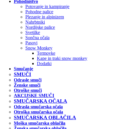
Pohodništvo
Potovanje in kampiranje
Pohodne palice
Plezanje in alpinizem
Nahrbtniki
Nordijske palice
Svetilke
Sončna očala
Pasovi
Snow Monkey
Termovke
Kape in traki snow monkey
Dodatki
Smučanje
SMUČI
Odrasle smuči
Ženske smuči
Otroške smuči
AKCIJSKE SMUČI
SMUČARSKA OČALA
Odrasla smučarska očala
Otroška smučarska očala
SMUČARSKA OBLAČILA
Moška smučarska oblačila
Ženska smučarska oblačila