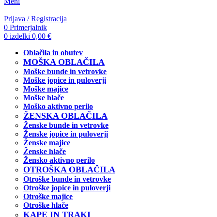
Meni
Prijava / Registracija
0
Primerjalnik
0
izdelki
0,00
€
Oblačila in obutev
MOŠKA OBLAČILA
Moške bunde in vetrovke
Moške jopice in puloverji
Moške majice
Moške hlače
Moško aktivno perilo
ŽENSKA OBLAČILA
Ženske bunde in vetrovke
Ženske jopice in puloverji
Ženske majice
Ženske hlače
Žensko aktivno perilo
OTROŠKA OBLAČILA
Otroške bunde in vetrovke
Otroške jopice in puloverji
Otroške majice
Otroške hlače
KAPE IN TRAKI