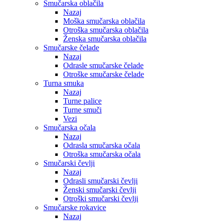
Smučarska oblačila
Nazaj
Moška smučarska oblačila
Otroška smučarska oblačila
Ženska smučarska oblačila
Smučarske čelade
Nazaj
Odrasle smučarske čelade
Otroške smučarske čelade
Turna smuka
Nazaj
Turne palice
Turne smuči
Vezi
Smučarska očala
Nazaj
Odrasla smučarska očala
Otroška smučarska očala
Smučarski čevlji
Nazaj
Odrasli smučarski čevlji
Ženski smučarski čevlji
Otroški smučarski čevlji
Smučarske rokavice
Nazaj