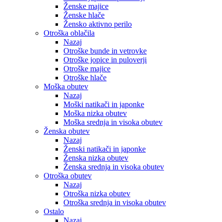
Ženske majice
Ženske hlače
Žensko aktivno perilo
Otroška oblačila
Nazaj
Otroške bunde in vetrovke
Otroške jopice in puloverji
Otroške majice
Otroške hlače
Moška obutev
Nazaj
Moški natikači in japonke
Moška nizka obutev
Moška srednja in visoka obutev
Ženska obutev
Nazaj
Ženski natikači in japonke
Ženska nizka obutev
Ženska srednja in visoka obutev
Otroška obutev
Nazaj
Otroška nizka obutev
Otroška srednja in visoka obutev
Ostalo
Nazaj