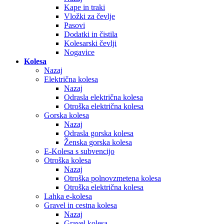
Kape in traki
Vložki za čevlje
Pasovi
Dodatki in čistila
Kolesarski čevlji
Nogavice
Kolesa
Nazaj
Električna kolesa
Nazaj
Odrasla električna kolesa
Otroška električna kolesa
Gorska kolesa
Nazaj
Odrasla gorska kolesa
Ženska gorska kolesa
E-Kolesa s subvencijo
Otroška kolesa
Nazaj
Otroška polnovzmetena kolesa
Otroška električna kolesa
Lahka e-kolesa
Gravel in cestna kolesa
Nazaj
Gravel kolesa