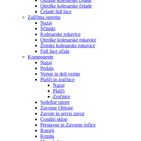
Odrasle kolesarske čelade
Otroške kolesarske čelade
Čelade full face
Zaščitna oprema
Nazaj
Ščitniki
Kolesarske rokavice
Otroške kolesarske rokavice
Ženske kolesarske rokavice
Full face očala
Komponente
Nazaj
Pedala
Verige in deli verige
Plašči in zračnice
Nazaj
Plašči
Zračnice
Sedežne opore
Zavorne Obloge
Zavore in servis zavor
Gonilni sklop
Prestavne in Zavorne ročice
Rotorji
Krmila