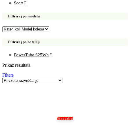
Scott
1
Filtriraj po modelu
Filtriraj po bateriji
PowerTube 625Wh
1
Prikaz rezultata
Filters
Ni na zalogi