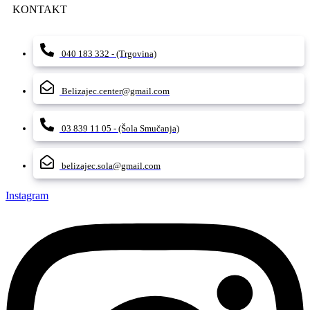
KONTAKT
040 183 332 - (Trgovina)
Belizajec.center@gmail.com
03 839 11 05 - (Šola Smučanja)
belizajec.sola@gmail.com
Instagram