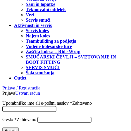
Sani in lopatke
Tekmovalni oddelek
Vezi
Servis smuči
Aktivnosti in servis
Servis koles
Najem koles
Teambuilding za podjetja
Vodene kolesarske ture
Zaščita kolesa – Ride Wrap
SMUČARSKI ČEVLJI – SVETOVANJE IN
BOOT FITTING
SERVIS SMUČI
Šola smučanja
Outlet
Prijava / Registracija
Prijava
Ustvari račun
Uporabniško ime ali e-poštni naslov
*
Zahtevano
Geslo
*
Zahtevano
Prijava