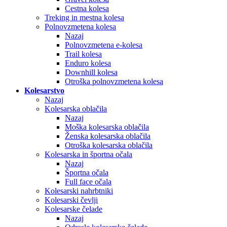
Cestna kolesa
Treking in mestna kolesa
Polnovzmetena kolesa
Nazaj
Polnovzmetena e-kolesa
Trail kolesa
Enduro kolesa
Downhill kolesa
Otroška polnovzmetena kolesa
Kolesarstvo
Nazaj
Kolesarska oblačila
Nazaj
Moška kolesarska oblačila
Ženska kolesarska oblačila
Otroška kolesarska oblačila
Kolesarska in športna očala
Nazaj
Športna očala
Full face očala
Kolesarski nahrbtniki
Kolesarski čevlji
Kolesarske čelade
Nazaj