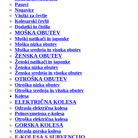
Pasovi
Nogavice
Vložki za čevlje
Kolesarski čevlji
Dodatki in čistila
MOŠKA OBUTEV
Moški natikači in japonke
Moška nizka obutev
Moška srednja in visoka obutev
ŽENSKA OBUTEV
Ženski natikači in japonke
Ženska nizka obutev
Ženska srednja in visoka obutev
OTROŠKA OBUTEV
Otroška nizka obutev
Otroška srednja in visoka obutev
Kolesa
ELEKTRIČNA KOLESA
Odrasla električna kolesa
Polnovzmetena e-kolesa
Otroška električna kolesa
GORSKA KOLESA
Odrasla gorska kolesa
E-KOLESA S SUBVENCIJO