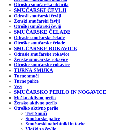
Otroška smučarska oblačila
SMUČARSKI ČEVLJI
Odrasli smučarski čevlji
Ženski smučarski čevlji
Otroški smučarski čevlji
SMUČARSKE ČELADE
Odrasle smučarske čelade
Otroške smučarske čelade
SMUČARSKE ROKAVICE
Odrasle smučarske rokavice
Ženske smučarske rokavice
Otroške smučarske rokavice
TURNA SMUKA
Turne smuči
Turne palice
Vezi
SMUČARSKO PERILO IN NOGAVICE
Moško aktivno perilo
Žensko aktivno perilo
Otroško aktivno perilo
Test Smuči
Smučarske palice
Smučarski nahrbtniki in torbe
Vložki za čevlje