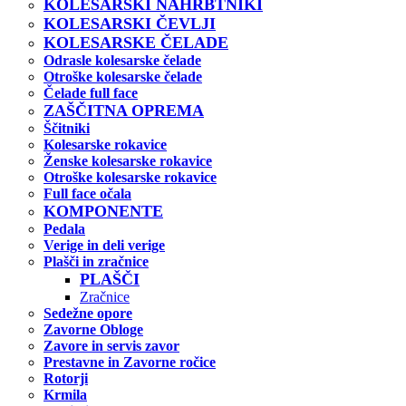
KOLESARSKI NAHRBTNIKI
KOLESARSKI ČEVLJI
KOLESARSKE ČELADE
Odrasle kolesarske čelade
Otroške kolesarske čelade
Čelade full face
ZAŠČITNA OPREMA
Ščitniki
Kolesarske rokavice
Ženske kolesarske rokavice
Otroške kolesarske rokavice
Full face očala
KOMPONENTE
Pedala
Verige in deli verige
Plašči in zračnice
PLAŠČI
Zračnice
Sedežne opore
Zavorne Obloge
Zavore in servis zavor
Prestavne in Zavorne ročice
Rotorji
Krmila