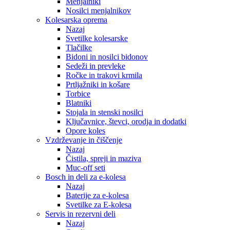
Menjalniki
Nosilci menjalnikov
Kolesarska oprema
Nazaj
Svetilke kolesarske
Tlačilke
Bidoni in nosilci bidonov
Sedeži in prevleke
Ročke in trakovi krmila
Prtljažniki in košare
Torbice
Blatniki
Stojala in stenski nosilci
Ključavnice, števci, orodja in dodatki
Opore koles
Vzdrževanje in čiščenje
Nazaj
Čistila, spreji in maziva
Muc-off seti
Bosch in deli za e-kolesa
Nazaj
Baterije za e-kolesa
Svetilke za E-kolesa
Servis in rezervni deli
Nazaj