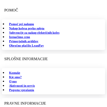
POMOČ
Pomoč pri nakupu
Nakup kolesa preko spleta
Subvencije za nakup električnih koles
Izenačimo ceno
Primerjalnik artiklov
Obročno plačilo LeanPay
SPLOŠNE INFORMACIJE
Kontakt
Kje smo?
O nas
Aktivnosti in servis
Pogosta vprašanja
PRAVNE INFORMACIJE