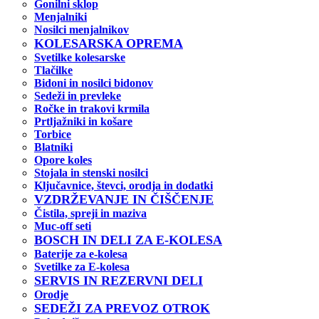
Gonilni sklop
Menjalniki
Nosilci menjalnikov
KOLESARSKA OPREMA
Svetilke kolesarske
Tlačilke
Bidoni in nosilci bidonov
Sedeži in prevleke
Ročke in trakovi krmila
Prtljažniki in košare
Torbice
Blatniki
Opore koles
Stojala in stenski nosilci
Ključavnice, števci, orodja in dodatki
VZDRŽEVANJE IN ČIŠČENJE
Čistila, spreji in maziva
Muc-off seti
BOSCH IN DELI ZA E-KOLESA
Baterije za e-kolesa
Svetilke za E-kolesa
SERVIS IN REZERVNI DELI
Orodje
SEDEŽI ZA PREVOZ OTROK