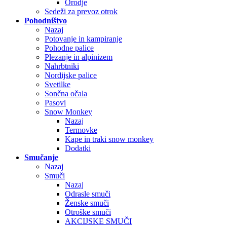
Orodje
Sedeži za prevoz otrok
Pohodništvo
Nazaj
Potovanje in kampiranje
Pohodne palice
Plezanje in alpinizem
Nahrbtniki
Nordijske palice
Svetilke
Sončna očala
Pasovi
Snow Monkey
Nazaj
Termovke
Kape in traki snow monkey
Dodatki
Smučanje
Nazaj
Smuči
Nazaj
Odrasle smuči
Ženske smuči
Otroške smuči
AKCIJSKE SMUČI