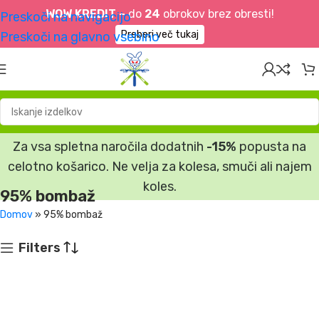
WOW KREDIT –
do
24
obrokov brez obresti!
Preskoči na navigacijo
Preberi več tukaj
Preskoči na glavno vsebino
Za vsa spletna naročila dodatnih
-15%
popusta na
celotno košarico. Ne velja za kolesa, smuči ali najem
koles.
95% bombaž
Domov
»
95% bombaž
Filters