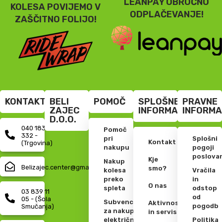
LEANPAY OBROČNO
KOLESA POVIJEMO V
ODPLAČEVANJE!
ZAŠČITNO FOLIJO!
KONTAKT
BELI
POMOČ
SPLOŠNE
PRAVNE
ZAJEC
INFORMACIJE
INFORMA
D.O.O.
040 183
Pomoč
332 -
pri
Splošni
Kontakt
(Trgovina)
nakupu
pogoji
poslova
Kje
Nakup
Belizajec.center@gmail.com
smo?
kolesa
Vračila
preko
in
O nas
spleta
odstop
03 839 11
od
05 - (Šola
Subvencije
Aktivnosti
pogodb
Smučanja)
za nakup
in servis
električnih
Politika