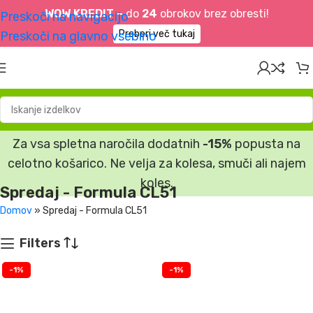
WOW KREDIT –
do
24
obrokov brez obresti!
Preskoči na navigacijo
Preberi več tukaj
Preskoči na glavno vsebino
Za vsa spletna naročila dodatnih
-15%
popusta na
celotno košarico. Ne velja za kolesa, smuči ali najem
koles.
Spredaj - Formula CL51
Domov
»
Spredaj - Formula CL51
Filters
-1%
-1%