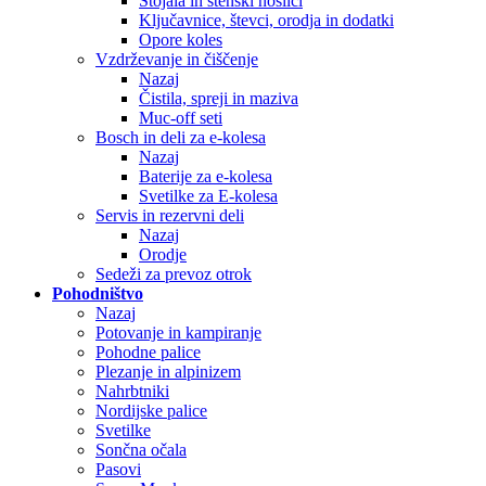
Stojala in stenski nosilci
Ključavnice, števci, orodja in dodatki
Opore koles
Vzdrževanje in čiščenje
Nazaj
Čistila, spreji in maziva
Muc-off seti
Bosch in deli za e-kolesa
Nazaj
Baterije za e-kolesa
Svetilke za E-kolesa
Servis in rezervni deli
Nazaj
Orodje
Sedeži za prevoz otrok
Pohodništvo
Nazaj
Potovanje in kampiranje
Pohodne palice
Plezanje in alpinizem
Nahrbtniki
Nordijske palice
Svetilke
Sončna očala
Pasovi