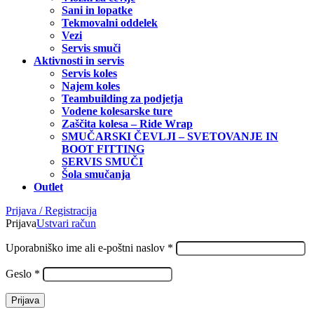
Sani in lopatke
Tekmovalni oddelek
Vezi
Servis smuči
Aktivnosti in servis
Servis koles
Najem koles
Teambuilding za podjetja
Vodene kolesarske ture
Zaščita kolesa – Ride Wrap
SMUČARSKI ČEVLJI – SVETOVANJE IN
BOOT FITTING
SERVIS SMUČI
Šola smučanja
Outlet
Prijava / Registracija
Prijava
Ustvari račun
Zahtevano
Uporabniško ime ali e-poštni naslov
*
Zahtevano
Geslo
*
Prijava