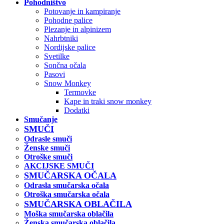
Pohodništvo
Potovanje in kampiranje
Pohodne palice
Plezanje in alpinizem
Nahrbtniki
Nordijske palice
Svetilke
Sončna očala
Pasovi
Snow Monkey
Termovke
Kape in traki snow monkey
Dodatki
Smučanje
SMUČI
Odrasle smuči
Ženske smuči
Otroške smuči
AKCIJSKE SMUČI
SMUČARSKA OČALA
Odrasla smučarska očala
Otroška smučarska očala
SMUČARSKA OBLAČILA
Moška smučarska oblačila
Ženska smučarska oblačila