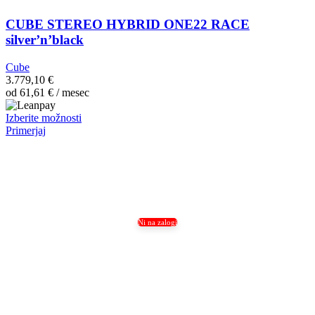
CUBE STEREO HYBRID ONE22 RACE
silver’n’black
Cube
3.779,10
€
od
61,61
€
/ mesec
Ta
Izberite možnosti
izdelek
Primerjaj
ima
več
različic.
Možnosti
lahko
izberete
na
Ni na zalogi
strani
izdelka