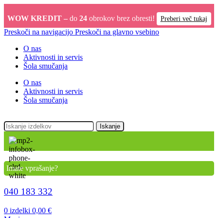
WOW KREDIT –
do
24
obrokov brez obresti!
Preberi več tukaj
Preskoči na navigacijo
Preskoči na glavno vsebino
O nas
Aktivnosti in servis
Šola smučanja
O nas
Aktivnosti in servis
Šola smučanja
Iskanje
Imate vprašanje?
040 183 332
0
izdelki
0,00
€