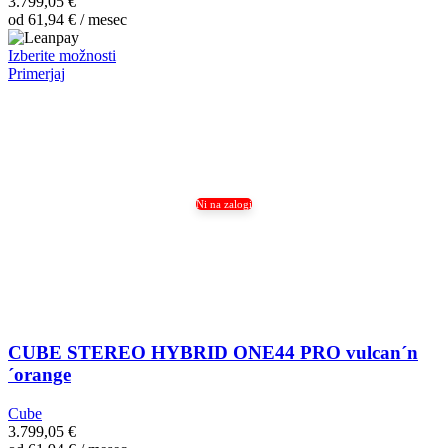
3.799,05
€
od
61,94
€
/ mesec
Ta
Izberite možnosti
izdelek
Primerjaj
ima
več
različic.
Možnosti
lahko
izberete
na
Ni na zalogi
strani
izdelka
CUBE STEREO HYBRID ONE44 PRO vulcan´n
´orange
Cube
3.799,05
€