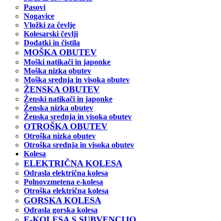
Pasovi
Nogavice
Vložki za čevlje
Kolesarski čevlji
Dodatki in čistila
MOŠKA OBUTEV
Moški natikači in japonke
Moška nizka obutev
Moška srednja in visoka obutev
ŽENSKA OBUTEV
Ženski natikači in japonke
Ženska nizka obutev
Ženska srednja in visoka obutev
OTROŠKA OBUTEV
Otroška nizka obutev
Otroška srednja in visoka obutev
Kolesa
ELEKTRIČNA KOLESA
Odrasla električna kolesa
Polnovzmetena e-kolesa
Otroška električna kolesa
GORSKA KOLESA
Odrasla gorska kolesa
E-KOLESA S SUBVENCIJO