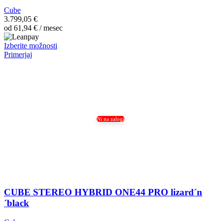
Cube
3.799,05
€
od
61,94
€
/ mesec
Ta
Izberite možnosti
izdelek
Primerjaj
ima
več
različic.
Možnosti
lahko
izberete
na
Ni na zalogi
strani
izdelka
CUBE STEREO HYBRID ONE44 PRO lizard´n
´black