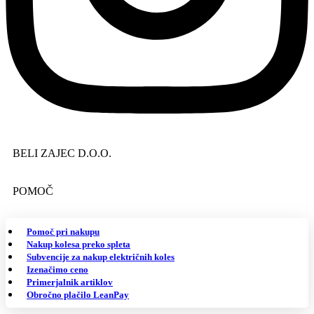
BELI ZAJEC D.O.O.
POMOČ
Pomoč pri nakupu
Nakup kolesa preko spleta
Subvencije za nakup električnih koles
Izenačimo ceno
Primerjalnik artiklov
Obročno plačilo LeanPay