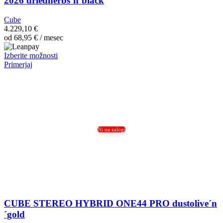
2026 driedherbs’n’black
Cube
4.229,10
€
od
68,95
€
/ mesec
Ta
Izberite možnosti
izdelek
Primerjaj
ima
več
različic.
Možnosti
lahko
izberete
na
Ni na zalogi
strani
izdelka
CUBE STEREO HYBRID ONE44 PRO dustolive´n
´gold