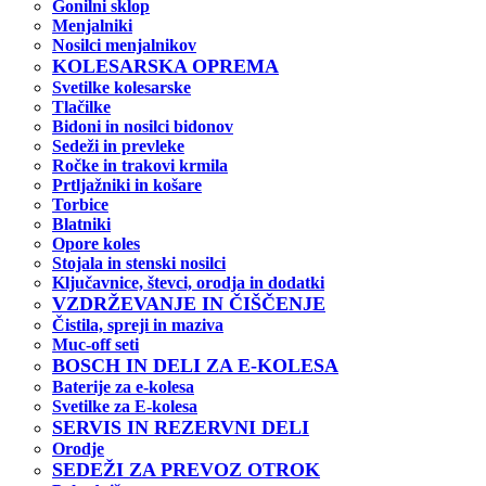
Gonilni sklop
Menjalniki
Nosilci menjalnikov
KOLESARSKA OPREMA
Svetilke kolesarske
Tlačilke
Bidoni in nosilci bidonov
Sedeži in prevleke
Ročke in trakovi krmila
Prtljažniki in košare
Torbice
Blatniki
Opore koles
Stojala in stenski nosilci
Ključavnice, števci, orodja in dodatki
VZDRŽEVANJE IN ČIŠČENJE
Čistila, spreji in maziva
Muc-off seti
BOSCH IN DELI ZA E-KOLESA
Baterije za e-kolesa
Svetilke za E-kolesa
SERVIS IN REZERVNI DELI
Orodje
SEDEŽI ZA PREVOZ OTROK