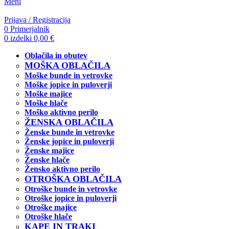
Meni
Prijava / Registracija
0
Primerjalnik
0
izdelki
0,00
€
Oblačila in obutev
MOŠKA OBLAČILA
Moške bunde in vetrovke
Moške jopice in puloverji
Moške majice
Moške hlače
Moško aktivno perilo
ŽENSKA OBLAČILA
Ženske bunde in vetrovke
Ženske jopice in puloverji
Ženske majice
Ženske hlače
Žensko aktivno perilo
OTROŠKA OBLAČILA
Otroške bunde in vetrovke
Otroške jopice in puloverji
Otroške majice
Otroške hlače
KAPE IN TRAKI