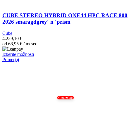
CUBE STEREO HYBRID ONE44 HPC RACE 800
2026 smaragdgrey´ n ´prism
Cube
4.229,10
€
od
68,95
€
/ mesec
Ta
Izberite možnosti
izdelek
Primerjaj
ima
več
različic.
Možnosti
lahko
izberete
na
Ni na zalogi
strani
izdelka