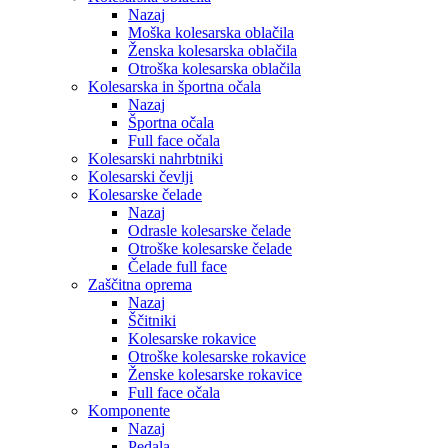
Nazaj
Moška kolesarska oblačila
Ženska kolesarska oblačila
Otroška kolesarska oblačila
Kolesarska in športna očala
Nazaj
Športna očala
Full face očala
Kolesarski nahrbtniki
Kolesarski čevlji
Kolesarske čelade
Nazaj
Odrasle kolesarske čelade
Otroške kolesarske čelade
Čelade full face
Zaščitna oprema
Nazaj
Ščitniki
Kolesarske rokavice
Otroške kolesarske rokavice
Ženske kolesarske rokavice
Full face očala
Komponente
Nazaj
Pedala