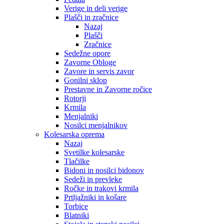
Verige in deli verige
Plašči in zračnice
Nazaj
Plašči
Zračnice
Sedežne opore
Zavorne Obloge
Zavore in servis zavor
Gonilni sklop
Prestavne in Zavorne ročice
Rotorji
Krmila
Menjalniki
Nosilci menjalnikov
Kolesarska oprema
Nazaj
Svetilke kolesarske
Tlačilke
Bidoni in nosilci bidonov
Sedeži in prevleke
Ročke in trakovi krmila
Prtljažniki in košare
Torbice
Blatniki