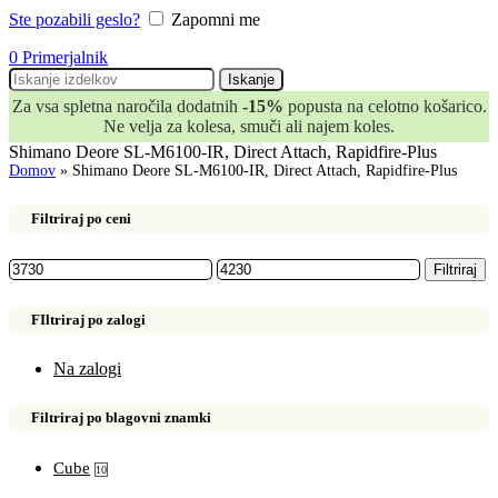
Ste pozabili geslo?
Zapomni me
0
Primerjalnik
Iskanje
Za vsa spletna naročila dodatnih
-15%
popusta na celotno košarico.
Ne velja za kolesa, smuči ali najem koles.
Shimano Deore SL-M6100-IR, Direct Attach, Rapidfire-Plus
Domov
»
Shimano Deore SL-M6100-IR, Direct Attach, Rapidfire-Plus
Filtriraj po ceni
Min
Max
Filtriraj
cena
cena
FIltriraj po zalogi
Na zalogi
Filtriraj po blagovni znamki
Cube
10