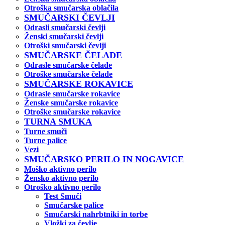
Otroška smučarska oblačila
SMUČARSKI ČEVLJI
Odrasli smučarski čevlji
Ženski smučarski čevlji
Otroški smučarski čevlji
SMUČARSKE ČELADE
Odrasle smučarske čelade
Otroške smučarske čelade
SMUČARSKE ROKAVICE
Odrasle smučarske rokavice
Ženske smučarske rokavice
Otroške smučarske rokavice
TURNA SMUKA
Turne smuči
Turne palice
Vezi
SMUČARSKO PERILO IN NOGAVICE
Moško aktivno perilo
Žensko aktivno perilo
Otroško aktivno perilo
Test Smuči
Smučarske palice
Smučarski nahrbtniki in torbe
Vložki za čevlje