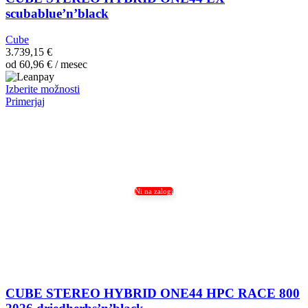
scubablue’n’black
Cube
3.739,15
€
od
60,96
€
/ mesec
Ta
Izberite možnosti
izdelek
Primerjaj
ima
več
različic.
Možnosti
lahko
izberete
na
Ni na zalogi
strani
izdelka
CUBE STEREO HYBRID ONE44 HPC RACE 800