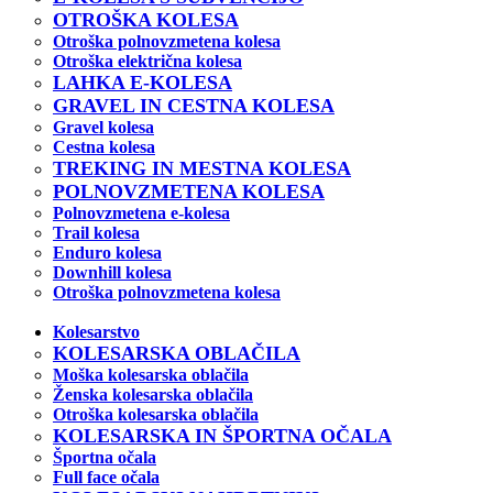
OTROŠKA KOLESA
Otroška polnovzmetena kolesa
Otroška električna kolesa
LAHKA E-KOLESA
GRAVEL IN CESTNA KOLESA
Gravel kolesa
Cestna kolesa
TREKING IN MESTNA KOLESA
POLNOVZMETENA KOLESA
Polnovzmetena e-kolesa
Trail kolesa
Enduro kolesa
Downhill kolesa
Otroška polnovzmetena kolesa
Kolesarstvo
KOLESARSKA OBLAČILA
Moška kolesarska oblačila
Ženska kolesarska oblačila
Otroška kolesarska oblačila
KOLESARSKA IN ŠPORTNA OČALA
Športna očala
Full face očala