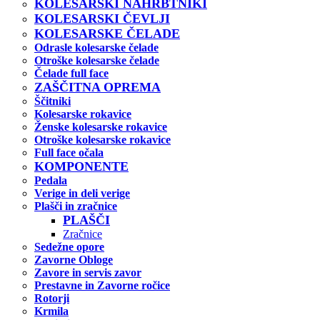
KOLESARSKI NAHRBTNIKI
KOLESARSKI ČEVLJI
KOLESARSKE ČELADE
Odrasle kolesarske čelade
Otroške kolesarske čelade
Čelade full face
ZAŠČITNA OPREMA
Ščitniki
Kolesarske rokavice
Ženske kolesarske rokavice
Otroške kolesarske rokavice
Full face očala
KOMPONENTE
Pedala
Verige in deli verige
Plašči in zračnice
PLAŠČI
Zračnice
Sedežne opore
Zavorne Obloge
Zavore in servis zavor
Prestavne in Zavorne ročice
Rotorji
Krmila