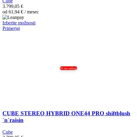
Cube
3.799,05
€
od
61,94
€
/ mesec
Ta
Izberite možnosti
izdelek
Primerjaj
ima
več
različic.
Možnosti
lahko
izberete
na
Ni na zalogi
strani
izdelka
CUBE STEREO HYBRID ONE44 PRO shiftblush
´n´raisin
Cube