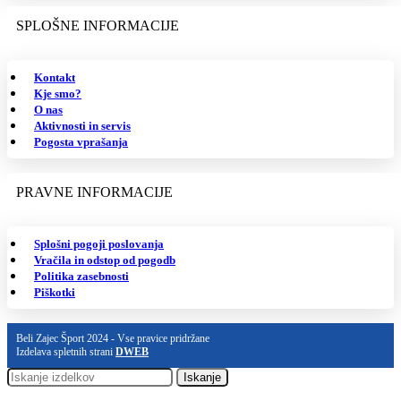
SPLOŠNE INFORMACIJE
Kontakt
Kje smo?
O nas
Aktivnosti in servis
Pogosta vprašanja
PRAVNE INFORMACIJE
Splošni pogoji poslovanja
Vračila in odstop od pogodb
Politika zasebnosti
Piškotki
Beli Zajec Šport 2024 - Vse pravice pridržane
Izdelava spletnih strani
DWEB
Iskanje