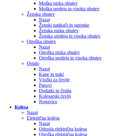
Moška nizka obutev
Moška srednja in visoka obutev
Ženska obutev
Nazaj
Ženski natikači in japonke
Ženska nizka obutev
Ženska srednja in visoka obutev
Otroška obutev
Nazaj
Otroška nizka obutev
Otroška srednja in visoka obutev
Ostalo
Nazaj
Kape in traki
Vložki za čevlje
Pasovi
Dodatki in čistila
Kolesarski čevlji
Nogavice
Kolesa
Nazaj
Električna kolesa
Nazaj
Odrasla električna kolesa
Otroška električna kolesa