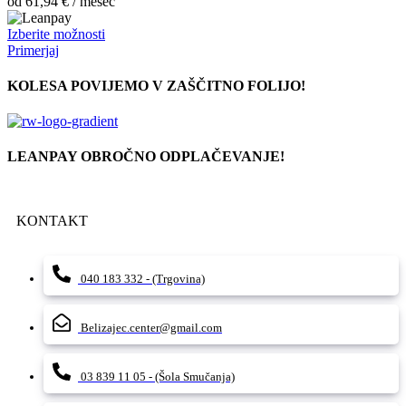
od
61,94
€
/ mesec
Ta
Izberite možnosti
izdelek
Primerjaj
ima
več
KOLESA POVIJEMO V ZAŠČITNO FOLIJO!
različic.
Možnosti
lahko
izberete
LEANPAY OBROČNO ODPLAČEVANJE!
na
strani
izdelka
KONTAKT
040 183 332 - (Trgovina)
Belizajec.center@gmail.com
03 839 11 05 - (Šola Smučanja)