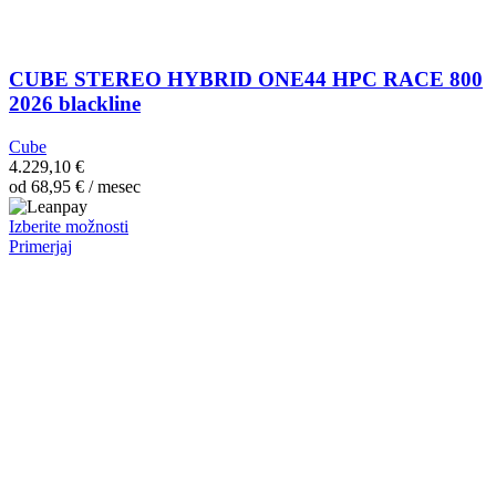
CUBE STEREO HYBRID ONE44 HPC RACE 800
2026 blackline
Cube
4.229,10
€
od
68,95
€
/ mesec
Ta
Izberite možnosti
izdelek
Primerjaj
ima
več
različic.
Možnosti
lahko
izberete
na
strani
izdelka