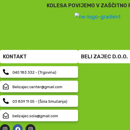
KOLESA POVIJEMO V ZAŠČITNO 
KONTAKT
BELI ZAJEC D.O.O.
040 183 332 - (Trgovina)
Belizajec.center@gmail.com
03 839 11 05 - (Šola Smučanja)
belizajec.sola@gmail.com