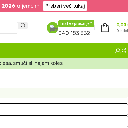
. 2026
krijemo mi!
Preberi več tukaj
Imate vprašanje?
0,00
0
izdel
040 183 332
lesa, smuči ali najem koles.