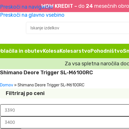
WOW KREDIT –
do
24
mesečnih obrok
Preskoči na navigacijo
Preskoči na glavno vsebino
blačila in obutev
Kolesa
Kolesarstvo
Pohodništvo
S
Za vsa spletna naročila do
Shimano Deore Trigger SL-M6100RC
Domov
»
Shimano Deore Trigger SL-M6100RC
Filtriraj po ceni