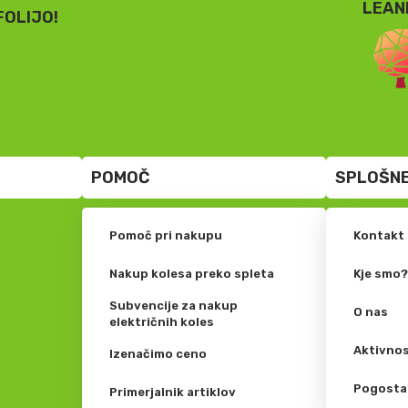
LEAN
FOLIJO!
POMOČ
SPLOŠNE
Pomoč pri nakupu
Kontakt
Nakup kolesa preko spleta
Kje smo
Subvencije za nakup
O nas
električnih koles
Aktivnos
Izenačimo ceno
Pogosta
Primerjalnik artiklov