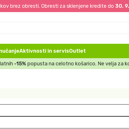
ov brez obresti. Obresti za sklenjene kredite do
30. 9
mučanje
Aktivnosti in servis
Outlet
datnih
-15%
popusta na celotno košarico. Ne velja za ko