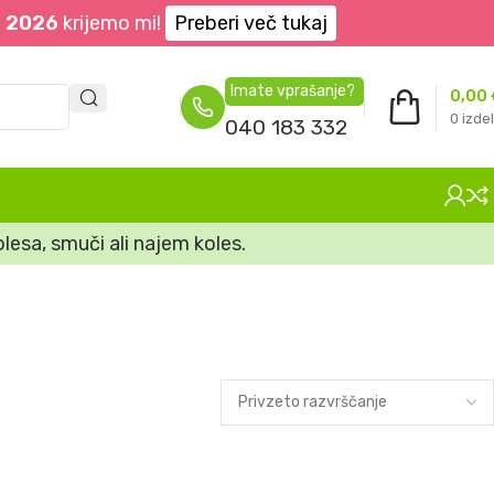
. 2026
krijemo mi!
Preberi več tukaj
Imate vprašanje?
0,00
0
izdel
040 183 332
lesa, smuči ali najem koles.