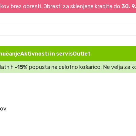
ov brez obresti. Obresti za sklenjene kredite do
30. 9
mučanje
Aktivnosti in servis
Outlet
datnih
-15%
popusta na celotno košarico. Ne velja za ko
tov