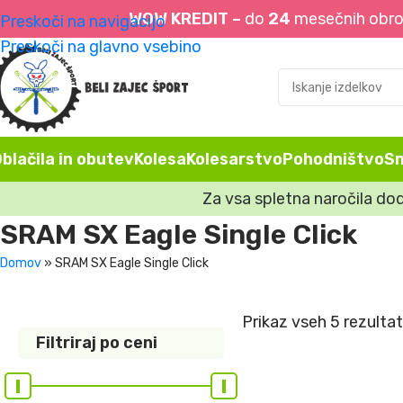
WOW KREDIT –
do
24
mesečnih obrok
Preskoči na navigacijo
Preskoči na glavno vsebino
blačila in obutev
Kolesa
Kolesarstvo
Pohodništvo
S
Za vsa spletna naročila do
SRAM SX Eagle Single Click
Domov
»
SRAM SX Eagle Single Click
Prikaz vseh 5 rezulta
Filtriraj po ceni