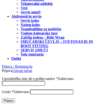
Tekmovalni oddelek
Vezi
Servis smuči
Aktivnosti in servis
Servis koles
Najem koles
Teambuilding za podjetja
Vodene kolesarske ture
Zaščita kolesa – Ride Wrap
SMUČARSKI ČEVLJI – SVETOVANJE IN
BOOT FITTING
SERVIS SMUČI
Šola smučanja
Outlet
Prijava / Registracija
Prijava
Ustvari račun
Uporabniško ime ali e-poštni naslov
*
Zahtevano
Geslo
*
Zahtevano
Prijava