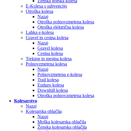
Ženska gorska kolesa
E-Kolesa s subvencijo
Otroška kolesa
Nazaj
Otroška polnovzmetena kolesa
Otroška električna kolesa
Lahka e-kolesa
Gravel in cestna kolesa
Nazaj
Gravel kolesa
Cestna kolesa
Treking in mestna kolesa
Polnovzmetena kolesa
Nazaj
Polnovzmetena e-kolesa
Trail kolesa
Enduro kolesa
Downhill kolesa
Otroška polnovzmetena kolesa
Kolesarstvo
Nazaj
Kolesarska oblačila
Nazaj
Moška kolesarska oblačila
Ženska kolesarska oblačila