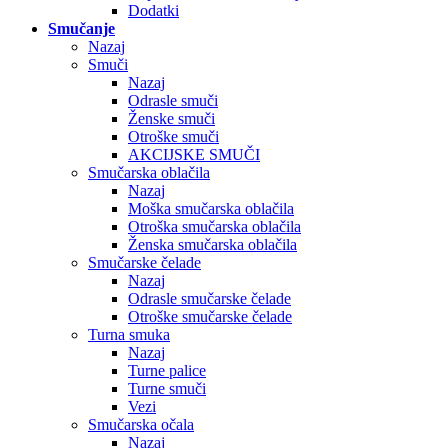
Dodatki
Smučanje
Nazaj
Smuči
Nazaj
Odrasle smuči
Ženske smuči
Otroške smuči
AKCIJSKE SMUČI
Smučarska oblačila
Nazaj
Moška smučarska oblačila
Otroška smučarska oblačila
Ženska smučarska oblačila
Smučarske čelade
Nazaj
Odrasle smučarske čelade
Otroške smučarske čelade
Turna smuka
Nazaj
Turne palice
Turne smuči
Vezi
Smučarska očala
Nazaj