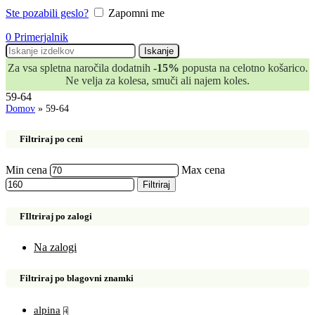
Ste pozabili geslo?
Zapomni me
0
Primerjalnik
Iskanje
Za vsa spletna naročila dodatnih
-15%
popusta na celotno košarico.
Ne velja za kolesa, smuči ali najem koles.
59-64
Domov
»
59-64
Filtriraj po ceni
Min cena
Max cena
Filtriraj
FIltriraj po zalogi
Na zalogi
Filtriraj po blagovni znamki
alpina
4