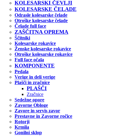
KOLESARSKI ČEVLJI
KOLESARSKE ČELADE
Odrasle kolesarske čelade
Otroške kolesarske čelade
Čelade full face
ZAŠČITNA OPREMA
Ščitniki
Kolesarske rokavice
Ženske kolesarske rokavice
Otroške kolesarske rokavice
Full face očala
KOMPONENTE
Pedala
Verige in deli verige
Plašči in zračnice
PLAŠČI
Zračnice
Sedežne opore
Zavorne Obloge
Zavore in servis zavor
Prestavne in Zavorne ročice
Rotorji
Krmila
Gonilni sklop