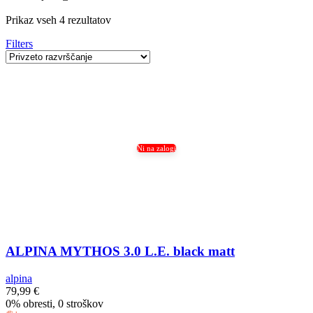
Prikaz vseh 4 rezultatov
Filters
Ni na zalogi
ALPINA MYTHOS 3.0 L.E. black matt
alpina
79,99
€
0% obresti, 0 stroškov