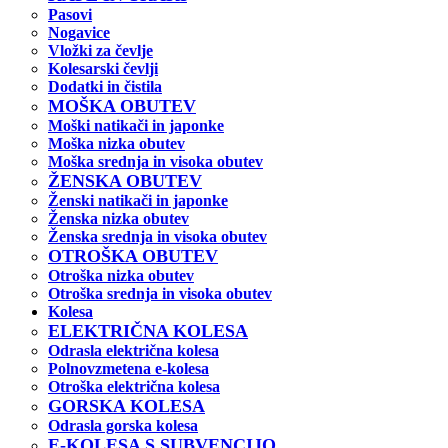
Pasovi
Nogavice
Vložki za čevlje
Kolesarski čevlji
Dodatki in čistila
MOŠKA OBUTEV
Moški natikači in japonke
Moška nizka obutev
Moška srednja in visoka obutev
ŽENSKA OBUTEV
Ženski natikači in japonke
Ženska nizka obutev
Ženska srednja in visoka obutev
OTROŠKA OBUTEV
Otroška nizka obutev
Otroška srednja in visoka obutev
Kolesa
ELEKTRIČNA KOLESA
Odrasla električna kolesa
Polnovzmetena e-kolesa
Otroška električna kolesa
GORSKA KOLESA
Odrasla gorska kolesa
E-KOLESA S SUBVENCIJO