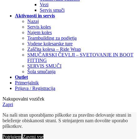
Vezi
Servis smuči
Aktivnosti in servis
Nazaj
Servis koles
Najem koles
Teambuilding za podjetja
Vodene kolesarske ture
Zaščita kolesa – Ride Wrap
SMUČARSKI ČEVLJI – SVETOVANJE IN BOOT
FITTING
SERVIS SMUČI
Šola smučanja
Outlet
Primerjalnik
Prijava / Registracija
Nakupovalni voziček
Zapri
Na naši stran uporabljamo piškotke za pravilno delovanje strani in
beleženje obiskanosti strani. S strinjanjem nam dovolite uporabo
piškotkov.
Potrjujem
Zavrni vse