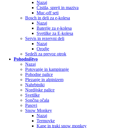
Nazaj
Čistila, spreji in maziva
Muc-off seti
Bosch in deli za e-kolesa
Nazaj
Baterije za e-kolesa
Svetilke za E-kolesa
Servis in rezervni deli
Nazaj
Orodje
Sedeži za prevoz otrok
Pohodništvo
Nazaj
Potovanje in kampiranje
Pohodne palice
Plezanje in alpinizem
Nahrbtniki
Nordijske palice
Svetilke
Sončna očala
Pasovi
Snow Monkey
Nazaj
Termovke
Kape in traki snow monkey