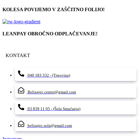
KOLESA POVIJEMO V ZAŠČITNO FOLIJO!
LEANPAY OBROČNO ODPLAČEVANJE!
KONTAKT
040 183 332 - (Trgovina)
Belizajec.center@gmail.com
03 839 11 05 - (Šola Smučanja)
belizajec.sola@gmail.com
Instagram