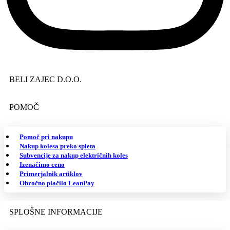
BELI ZAJEC D.O.O.
POMOČ
Pomoč pri nakupu
Nakup kolesa preko spleta
Subvencije za nakup električnih koles
Izenačimo ceno
Primerjalnik artiklov
Obročno plačilo LeanPay
SPLOŠNE INFORMACIJE