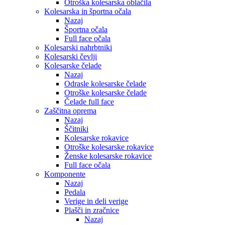
Otroška kolesarska oblačila
Kolesarska in športna očala
Nazaj
Športna očala
Full face očala
Kolesarski nahrbtniki
Kolesarski čevlji
Kolesarske čelade
Nazaj
Odrasle kolesarske čelade
Otroške kolesarske čelade
Čelade full face
Zaščitna oprema
Nazaj
Ščitniki
Kolesarske rokavice
Otroške kolesarske rokavice
Ženske kolesarske rokavice
Full face očala
Komponente
Nazaj
Pedala
Verige in deli verige
Plašči in zračnice
Nazaj