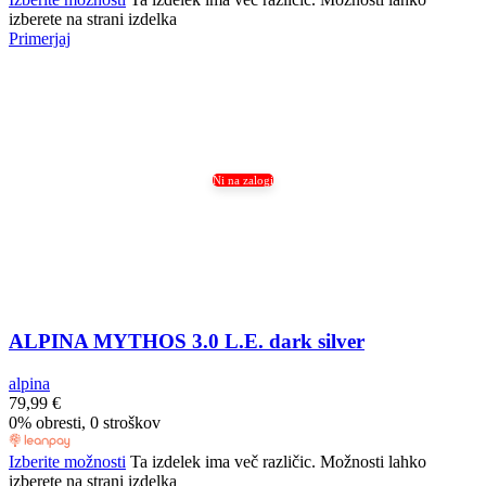
izberete na strani izdelka
Primerjaj
Ni na zalogi
ALPINA MYTHOS 3.0 L.E. dark silver
alpina
79,99
€
0% obresti, 0 stroškov
Izberite možnosti
Ta izdelek ima več različic. Možnosti lahko
izberete na strani izdelka