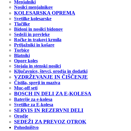
Menjalniki
Nosilci menjalnikov
KOLESARSKA OPREMA
Svetilke kolesarske
Tlačilke
Bidoni in nosilci bidonov
Sedeži in prevleke
Ročke in trakovi krmila
Prtljažniki in košare
Torbice
Blatniki
Opore koles
Stojala in stenski nosilci
Ključavnice, števci, orodja in dodatki
VZDRŽEVANJE IN ČIŠČENJE
Čistila, spreji in maziva
Muc-off seti
BOSCH IN DELI ZA E-KOLESA
Baterije za e-kolesa
Svetilke za E-kolesa
SERVIS IN REZERVNI DELI
Orodje
SEDEŽI ZA PREVOZ OTROK
Pohodništvo