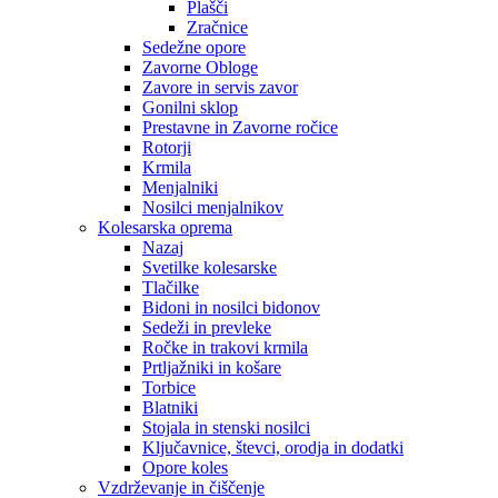
Plašči
Zračnice
Sedežne opore
Zavorne Obloge
Zavore in servis zavor
Gonilni sklop
Prestavne in Zavorne ročice
Rotorji
Krmila
Menjalniki
Nosilci menjalnikov
Kolesarska oprema
Nazaj
Svetilke kolesarske
Tlačilke
Bidoni in nosilci bidonov
Sedeži in prevleke
Ročke in trakovi krmila
Prtljažniki in košare
Torbice
Blatniki
Stojala in stenski nosilci
Ključavnice, števci, orodja in dodatki
Opore koles
Vzdrževanje in čiščenje