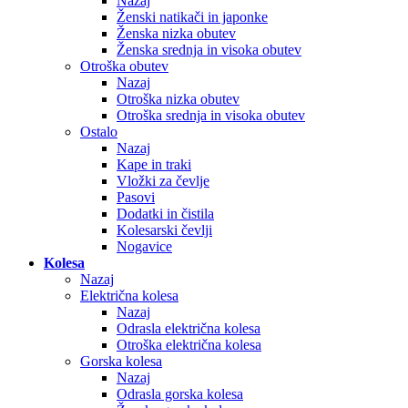
Nazaj
Ženski natikači in japonke
Ženska nizka obutev
Ženska srednja in visoka obutev
Otroška obutev
Nazaj
Otroška nizka obutev
Otroška srednja in visoka obutev
Ostalo
Nazaj
Kape in traki
Vložki za čevlje
Pasovi
Dodatki in čistila
Kolesarski čevlji
Nogavice
Kolesa
Nazaj
Električna kolesa
Nazaj
Odrasla električna kolesa
Otroška električna kolesa
Gorska kolesa
Nazaj
Odrasla gorska kolesa