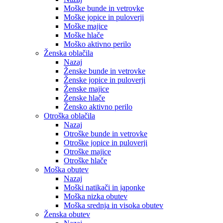
Moške bunde in vetrovke
Moške jopice in puloverji
Moške majice
Moške hlače
Moško aktivno perilo
Ženska oblačila
Nazaj
Ženske bunde in vetrovke
Ženske jopice in puloverji
Ženske majice
Ženske hlače
Žensko aktivno perilo
Otroška oblačila
Nazaj
Otroške bunde in vetrovke
Otroške jopice in puloverji
Otroške majice
Otroške hlače
Moška obutev
Nazaj
Moški natikači in japonke
Moška nizka obutev
Moška srednja in visoka obutev
Ženska obutev