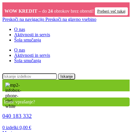
WOW KREDIT –
do
24
obrokov brez obresti!
Preberi več tukaj
Preskoči na navigacijo
Preskoči na glavno vsebino
O nas
Aktivnosti in servis
Šola smučanja
O nas
Aktivnosti in servis
Šola smučanja
Iskanje
Imate vprašanje?
040 183 332
0
izdelki
0,00
€