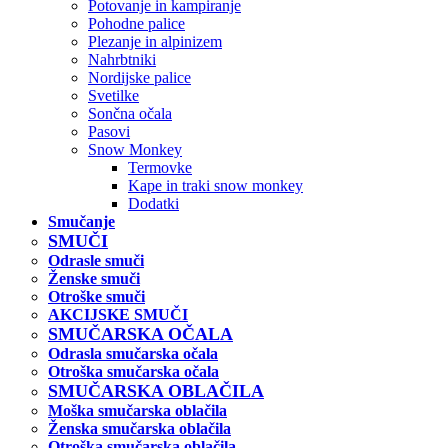
Potovanje in kampiranje
Pohodne palice
Plezanje in alpinizem
Nahrbtniki
Nordijske palice
Svetilke
Sončna očala
Pasovi
Snow Monkey
Termovke
Kape in traki snow monkey
Dodatki
Smučanje
SMUČI
Odrasle smuči
Ženske smuči
Otroške smuči
AKCIJSKE SMUČI
SMUČARSKA OČALA
Odrasla smučarska očala
Otroška smučarska očala
SMUČARSKA OBLAČILA
Moška smučarska oblačila
Ženska smučarska oblačila
Otroška smučarska oblačila