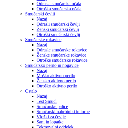
Odrasla smučarska očala
Otroška smučarska očala
Smučarski čevlji
Nazaj
Odrasli smučarski čevlji
Ženski smučarski čevlji
Otroški smučarski čevlji
Smučarske rokavice
Nazaj
Odrasle smučarske rokavice
Ženske smučarske rokavice
Otroške smučarske rokavice
Smučarsko perilo in nogavice
Nazaj
Moško aktivno perilo
Žensko aktivno perilo
Otroško aktivno perilo
Ostalo
Nazaj
Test Smuči
Smučarske palice
Smučarski nahrbtniki in torbe
Vložki za čevlje
Sani in lopatke
Tekmovalni oddelek