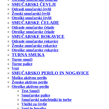
SMUČARSKI ČEVLJI
Odrasli smučarski čevlji
Ženski smučarski čevlji
Otroški smučarski čevlji
SMUČARSKE ČELADE
Odrasle smučarske čelade
Otroške smučarske čelade
SMUČARSKE ROKAVICE
Odrasle smučarske rokavice
Ženske smučarske rokavice
Otroške smučarske rokavice
TURNA SMUKA
Turne smuči
Turne palice
Vezi
SMUČARSKO PERILO IN NOGAVICE
Moško aktivno perilo
Žensko aktivno perilo
Otroško aktivno perilo
Test Smuči
Smučarske palice
Smučarski nahrbtniki in torbe
Vložki za čevlje
Sani in lopatke